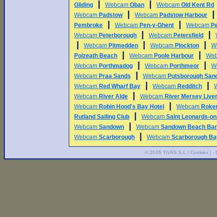
|
|
Gliding
Webcam
Oban
Webcam
Old Kent Rd
|
Webcam
Padstow
Webcam
Padstow Harbour
|
|
Pembroke
Webcam
Pen-y-Ghent
Webcam
P
|
|
Webcam
Peterborough
Webcam
Petersfield
|
|
|
Webcam
Pitmedden
Webcam
Plockton
W
|
|
Polzeath Beach
Webcam
Poole Harbour
We
|
|
Webcam
Porthmadog
Webcam
Porthmeor
W
|
Webcam
Praa Sands
Webcam
Putsborough San
|
|
Webcam
Red Wharf Bay
Webcam
Redditch
|
Webcam
River Alde
Webcam
River Mersey Live
|
Webcam
Robin Hood's Bay Hotel
Webcam
Roker
|
Rutland Sailing Club
Webcam
Saint Leonards-o
|
Webcam
Sandown
Webcam
Sandown Beach Bar
|
Webcam
Scarborough
Webcam
Scarborough Ba
© 2026
TIVAS S.L
|
Cookies
| -