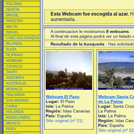
POLONIA
GEACIA
Esta Webcam fue escogida al azar.
Ha
BRASIL
aumentarla.
PAKISTAN
MALTA
A continuacion le mostramos
8 webcams
.
ISRAEL
Al final de esta página podrá ver un listad
CHECOSLOVAQUIA
IRLANDA
Resultado de la busqueda
- Has solicitad
SUIZA
FILIPINAS
ARMENIA
CROACIA
TAHITI
ANDORRA
AUSTRALIA
MONACO
FINLANDIA
Webcam El Paso
Webcam Santa Cr
SAN MARINO
Lugar:
El Paso
de La Palma
Isla:
La Palma
Lugar:
Santa Cruz
CHINA
Región:
Islas Canarias
La Palma
HOLANDA
Pais:
España
Isla:
La Palma
REINO UNIDO
Sitio original (nº 21)
Región:
Islas Can
MEXICO
Pais:
España
PERU
Sitio original (nº 22