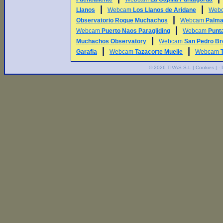
|
|
Llanos
Webcam
Los Llanos de Aridane
Web
|
Observatorio Roque Muchachos
Webcam
Palma
|
Webcam
Puerto Naos Paragliding
Webcam
Punt
|
Muchachos Observatory
Webcam
San Pedro Br
|
|
Garafia
Webcam
Tazacorte Muelle
Webcam
© 2026
TIVAS S.L
|
Cookies
| -