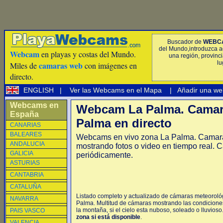
Buscador de
WEBC
del Mundo,introduzca a
Webcam
en playas y costas del Mundo.
una región, provinci
lu
camaras web
Miles de
con imágenes en
directo.
ENGLISH
|
Ver las Webcams en el Mapa
|
Añadir una we
Webcams en
Webcam La Palma. Camar
España
Palma en directo
CANARIAS
BALEARES
Webcams en vivo zona La Palma. Camar
ANDALUCIA
mostrando fotos o video en tiempo real. 
GALICIA
periódicamente.
ASTURIAS
CANTABRIA
CATALUÑA
Listado completo y actualizado de cámaras meteorológ
NAVARRA
Palma. Multitud de cámaras mostrando las condiciones
la montaña, si el cielo esta nuboso, soleado o lluvioso
PAIS VASCO
zona si está disponible
.
VALENCIA