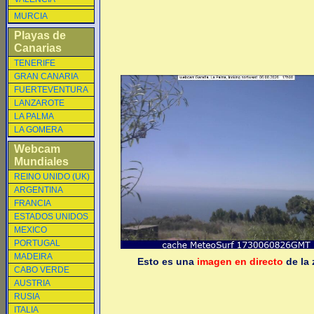
MURCIA
Playas de
Canarias
TENERIFE
GRAN CANARIA
FUERTEVENTURA
LANZAROTE
LA PALMA
LA GOMERA
Webcam
Mundiales
REINO UNIDO (UK)
ARGENTINA
FRANCIA
ESTADOS UNIDOS
MEXICO
PORTUGAL
MADEIRA
Esto es una
imagen en directo
de la 
CABO VERDE
AUSTRIA
RUSIA
ITALIA