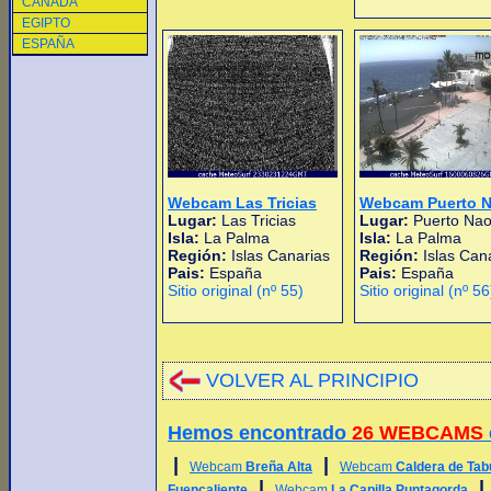
CANADA
EGIPTO
ESPAÑA
Webcam Las Tricias
Webcam Puerto 
Lugar:
Las Tricias
Lugar:
Puerto Na
Isla:
La Palma
Isla:
La Palma
Región:
Islas Canarias
Región:
Islas Can
Pais:
España
Pais:
España
Sitio original (nº 55)
Sitio original (nº 56
VOLVER AL PRINCIPIO
Hemos encontrado
26 WEBCAMS
|
|
Webcam
Breña Alta
Webcam
Caldera de Tab
|
Fuencaliente
Webcam
La Capilla Puntagorda