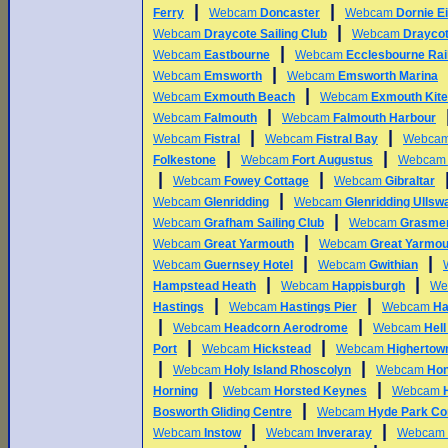
|
|
Ferry
Webcam
Doncaster
Webcam
Dornie E
|
Webcam
Draycote Sailing Club
Webcam
Draycot
|
Webcam
Eastbourne
Webcam
Ecclesbourne Rai
|
Webcam
Emsworth
Webcam
Emsworth Marina
|
Webcam
Exmouth Beach
Webcam
Exmouth Kite
|
Webcam
Falmouth
Webcam
Falmouth Harbour
|
|
Webcam
Fistral
Webcam
Fistral Bay
Webca
|
|
Folkestone
Webcam
Fort Augustus
Webca
|
|
Webcam
Fowey Cottage
Webcam
Gibraltar
|
Webcam
Glenridding
Webcam
Glenridding Ullsw
|
Webcam
Grafham Sailing Club
Webcam
Grasmer
|
Webcam
Great Yarmouth
Webcam
Great Yarmou
|
|
Webcam
Guernsey Hotel
Webcam
Gwithian
|
|
Hampstead Heath
Webcam
Happisburgh
We
|
|
Hastings
Webcam
Hastings Pier
Webcam
H
|
|
Webcam
Headcorn Aerodrome
Webcam
Hell
|
|
Port
Webcam
Hickstead
Webcam
Highertow
|
|
Webcam
Holy Island Rhoscolyn
Webcam
Hon
|
|
Horning
Webcam
Horsted Keynes
Webcam
|
Bosworth Gliding Centre
Webcam
Hyde Park Co
|
|
Webcam
Instow
Webcam
Inveraray
Webcam