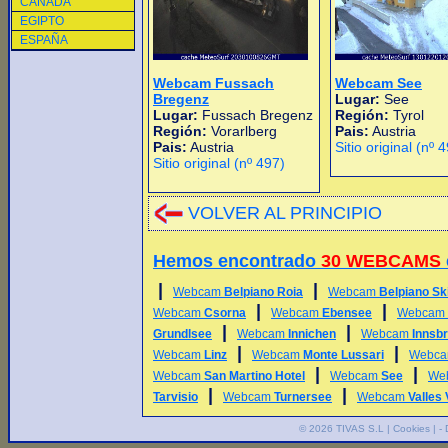
CANADA
EGIPTO
ESPAÑA
Webcam Fussach
Webcam See
Bregenz
Lugar:
See
Lugar:
Fussach Bregenz
Región:
Tyrol
Región:
Vorarlberg
Pais:
Austria
Pais:
Austria
Sitio original (nº 
Sitio original (nº 497)
VOLVER AL PRINCIPIO
Hemos encontrado
30 WEBCAMS
|
|
Webcam
Belpiano Roia
Webcam
Belpiano Sk
|
|
Webcam
Csorna
Webcam
Ebensee
Webcam
|
|
Grundlsee
Webcam
Innichen
Webcam
Innsb
|
|
Webcam
Linz
Webcam
Monte Lussari
Webc
|
|
Webcam
San Martino Hotel
Webcam
See
We
|
|
Tarvisio
Webcam
Turnersee
Webcam
Valles 
© 2026
TIVAS S.L
|
Cookies
| -