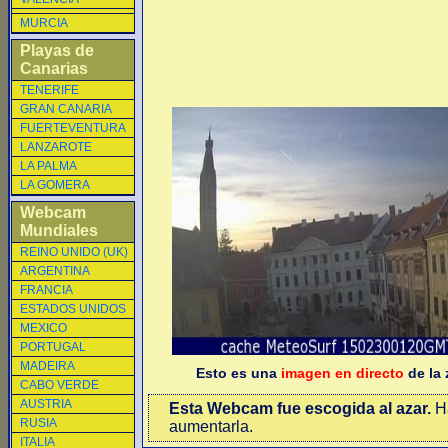
MURCIA
Playas de
Canarias
TENERIFE
GRAN CANARIA
FUERTEVENTURA
LANZAROTE
LA PALMA
LA GOMERA
Webcam
Mundiales
REINO UNIDO (UK)
ARGENTINA
FRANCIA
ESTADOS UNIDOS
MEXICO
PORTUGAL
MADEIRA
Esto es una
imagen en directo
de la 
CABO VERDE
AUSTRIA
Esta Webcam fue escogida al azar.
Ha
RUSIA
aumentarla.
ITALIA