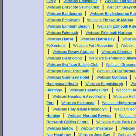
|
|
Ferry
Webcam
Doncaster
Webcam
Dornie E
|
Webcam
Draycote Sailing Club
Webcam
Draycot
|
Webcam
Eastbourne
Webcam
Ecclesbourne Rai
|
Webcam
Emsworth
Webcam
Emsworth Marina
|
Webcam
Exmouth Beach
Webcam
Exmouth Kite
|
Webcam
Falmouth
Webcam
Falmouth Harbour
|
|
Webcam
Fistral
Webcam
Fistral Bay
Webca
|
|
Folkestone
Webcam
Fort Augustus
Webca
|
|
Webcam
Fowey Cottage
Webcam
Gibraltar
|
Webcam
Glenridding
Webcam
Glenridding Ullsw
|
Webcam
Grafham Sailing Club
Webcam
Grasmer
|
Webcam
Great Yarmouth
Webcam
Great Yarmou
|
|
Webcam
Guernsey Hotel
Webcam
Gwithian
|
|
Hampstead Heath
Webcam
Happisburgh
We
|
|
Hastings
Webcam
Hastings Pier
Webcam
H
|
|
Webcam
Headcorn Aerodrome
Webcam
Hell
|
|
Port
Webcam
Hickstead
Webcam
Highertow
|
|
Webcam
Holy Island Rhoscolyn
Webcam
Hon
|
|
Horning
Webcam
Horsted Keynes
Webcam
|
Bosworth Gliding Centre
Webcam
Hyde Park Co
|
|
Webcam
Instow
Webcam
Inveraray
Webcam
|
|
Iver Heathrow
Webcam
Joss Bay
Webcam
K