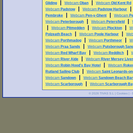
|
|
Gliding
Webcam
Oban
Webcam
Old Kent Rd
|
Webcam
Padstow
Webcam
Padstow Harbour
|
|
Pembroke
Webcam
Pen-y-Ghent
Webcam
P
|
|
Webcam
Peterborough
Webcam
Petersfield
|
|
|
Webcam
Pitmedden
Webcam
Plockton
W
|
|
Polzeath Beach
Webcam
Poole Harbour
We
|
|
Webcam
Porthmadog
Webcam
Porthmeor
W
|
Webcam
Praa Sands
Webcam
Putsborough San
|
|
Webcam
Red Wharf Bay
Webcam
Redditch
|
Webcam
River Alde
Webcam
River Mersey Live
|
Webcam
Robin Hood's Bay Hotel
Webcam
Roker
|
Rutland Sailing Club
Webcam
Saint Leonards-o
|
Webcam
Sandown
Webcam
Sandown Beach Bar
|
Webcam
Scarborough
Webcam
Scarborough Ba
© 2026
TIVAS S.L
|
Cookies
| -