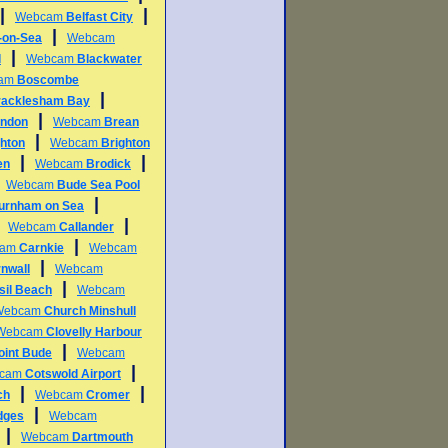
|
|
Webcam
Belfast City
|
l-on-Sea
Webcam
|
d
Webcam
Blackwater
am
Boscombe
|
racklesham Bay
|
ndon
Webcam
Brean
|
ghton
Webcam
Brighton
|
|
en
Webcam
Brodick
|
Webcam
Bude Sea Pool
|
urnham on Sea
|
|
Webcam
Callander
|
cam
Carnkie
Webcam
|
nwall
Webcam
|
sil Beach
Webcam
Webcam
Church Minshull
Webcam
Clovelly Harbour
|
int Bude
Webcam
|
cam
Cotswold Airport
|
|
ch
Webcam
Cromer
|
dges
Webcam
|
Webcam
Dartmouth