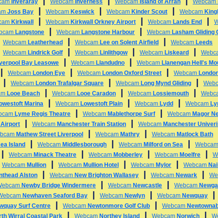
|
|
|
cam
Inveraray
Webcam
Inverness
Webcam
Island of Arran
Webcam
|
|
|
am
Joss Bay
Webcam
Keswick
Webcam
Kinder Scout
Webcam
King
|
|
|
cam
Kirkwall
Webcam
Kirkwall Orkney Airport
Webcam
Lands End
|
|
bcam
Langstone
Webcam
Langstone Harbour
Webcam
Lasham Gliding 
|
|
|
Webcam
Leatherhead
Webcam
Lee on Solent Airfield
Webcam
Leeds
|
|
|
|
Webcam
Lindrick Golf
Webcam
Linlithgow
Webcam
Liskeard
Webc
|
|
iverpool Bay Leasowe
Webcam
Llandudno
Webcam
Llanengan Hell's Mo
|
|
|
Webcam
London Eye
Webcam
London Oxford Street
Webcam
London
|
|
|
Webcam
London Trafalgar Square
Webcam
Long Mynd Gliding
Web
|
|
|
am
Looe Beach
Webcam
Looe Caradon
Webcam
Lossiemouth
Webc
|
|
|
owestoft Marina
Webcam
Lowestoft Plain
Webcam
Lydd
Webcam
Ly
|
|
bcam
Lyme Regis Theatre
Webcam
Mablethorpe Surf
Webcam
Magor N
|
|
Airport
Webcam
Manchester Train Station
Webcam
Manchester Univeri
|
|
bcam
Mathew Street Liverpool
Webcam
Mathry
Webcam
Matlock Bath
|
|
|
ea Island
Webcam
Middlesborough
Webcam
Milford on Sea
Webca
|
|
|
|
Webcam
Minack Theatre
Webcam
Mobberley
Webcam
Moelfre
W
|
|
|
|
Webcam
Mullion
Webcam
Mullion Hotel
Webcam
Mylor
Webcam
Nai
|
|
|
nthead Alston
Webcam
New Brighton Wallasey
Webcam
Newark
We
|
|
Webcam
Newby Bridge Windermere
Webcam
Newcastle
Webcam
Newga
|
|
Webcam
Newhaven Seaford Bay
Webcam
Newlyn
Webcam
Newquay
|
|
wquay Surf Centre
Webcam
Newtonmore Golf Club
Webcam
Newtowna
|
|
|
th Wirral Coastal Park
Webcam
Northey Island
Webcam
Norwich
W