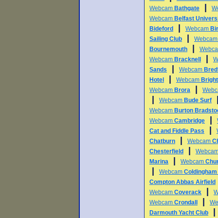
|
Webcam
Bathgate
W
Webcam
Belfast Univers
|
Bideford
Webcam
Bi
|
Sailing Club
Webca
|
Bournemouth
Webc
|
Webcam
Bracknell
W
|
Sands
Webcam
Bredf
|
Hotel
Webcam
Bright
|
Webcam
Brora
Web
|
Webcam
Bude Surf
Webcam
Burton Bradsto
|
Webcam
Cambridge
|
Cat and Fiddle Pass
|
Chatburn
Webcam
Ch
|
Chesterfield
Webca
|
Marina
Webcam
Chu
|
Webcam
Coldingham
Compton Abbas Airfield
|
Webcam
Coverack
W
|
Webcam
Crondall
We
Darmouth Yacht Club