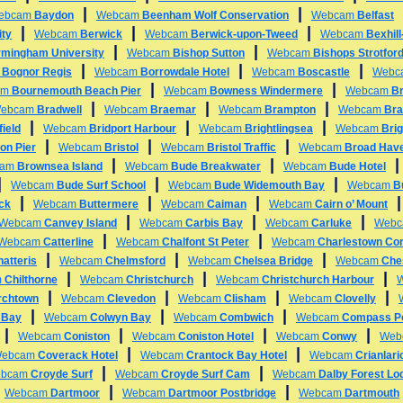
|
|
ebcam
Baydon
Webcam
Beenham Wolf Conservation
Webcam
Belfast
|
|
|
ity
Webcam
Berwick
Webcam
Berwick-upon-Tweed
Webcam
Bexhil
|
|
rmingham University
Webcam
Bishop Sutton
Webcam
Bishops Strotfor
|
|
|
m
Bognor Regis
Webcam
Borrowdale Hotel
Webcam
Boscastle
Webc
|
|
am
Bournemouth Beach Pier
Webcam
Bowness Windermere
Webcam
B
|
|
|
ebcam
Bradwell
Webcam
Braemar
Webcam
Brampton
Webcam
Bra
|
|
|
ield
Webcam
Bridport Harbour
Webcam
Brightlingsea
Webcam
Bri
|
|
|
on Pier
Webcam
Bristol
Webcam
Bristol Traffic
Webcam
Broad Hav
|
|
cam
Brownsea Island
Webcam
Bude Breakwater
Webcam
Bude Hotel
|
|
|
Webcam
Bude Surf School
Webcam
Bude Widemouth Bay
Webcam
B
|
|
|
ck
Webcam
Buttermere
Webcam
Caiman
Webcam
Cairn o’ Mount
|
|
|
Webcam
Canvey Island
Webcam
Carbis Bay
Webcam
Carluke
Web
|
|
Webcam
Catterline
Webcam
Chalfont St Peter
Webcam
Charlestown Cor
|
|
|
atteris
Webcam
Chelmsford
Webcam
Chelsea Bridge
Webcam
Che
|
|
|
m
Chilthorne
Webcam
Christchurch
Webcam
Christchurch Harbour
|
|
|
|
rchtown
Webcam
Clevedon
Webcam
Clisham
Webcam
Clovelly
|
|
|
 Bay
Webcam
Colwyn Bay
Webcam
Combwich
Webcam
Compass Po
|
|
|
|
Webcam
Coniston
Webcam
Coniston Hotel
Webcam
Conwy
Web
|
|
ebcam
Coverack Hotel
Webcam
Crantock Bay Hotel
Webcam
Crianlari
|
|
bcam
Croyde Surf
Webcam
Croyde Surf Cam
Webcam
Dalby Forest Lo
|
|
|
Webcam
Dartmoor
Webcam
Dartmoor Postbridge
Webcam
Dartmouth