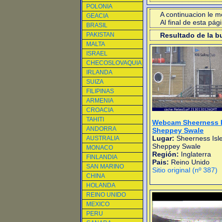
POLONIA
A continuacion le 
GEACIA
Al final de esta pá
BRASIL
PAKISTAN
Resultado de la 
MALTA
ISRAEL
CHECOSLOVAQUIA
IRLANDA
SUIZA
FILIPINAS
ARMENIA
CROACIA
TAHITI
Webcam Sheerness I
ANDORRA
Sheppey Swale
Lugar:
Sheerness Isle
AUSTRALIA
Sheppey Swale
MONACO
Región:
Inglaterra
FINLANDIA
Pais:
Reino Unido
SAN MARINO
Sitio original (nº 387)
CHINA
HOLANDA
REINO UNIDO
MEXICO
PERU