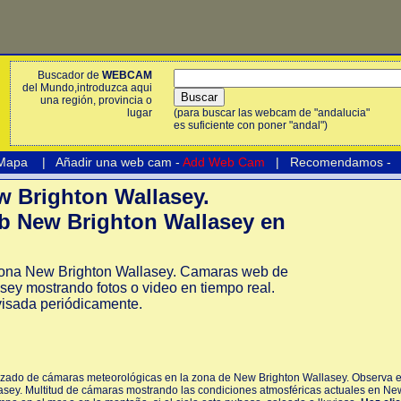
Buscador de
WEBCAM
del Mundo,introduzca aqui
una región, provincia o
lugar
(para buscar las webcam de "andalucia"
es suficiente con poner "andal")
 Mapa
|
Añadir una web cam -
Add Web Cam
|
Recomendamos
-
 Brighton Wallasey.
 New Brighton Wallasey en
ona New Brighton Wallasey. Camaras web de
ey mostrando fotos o video en tiempo real.
isada periódicamente.
izado de cámaras meteorológicas en la zona de New Brighton Wallasey. Observa el
sey. Multitud de cámaras mostrando las condiciones atmosféricas actuales en Ne