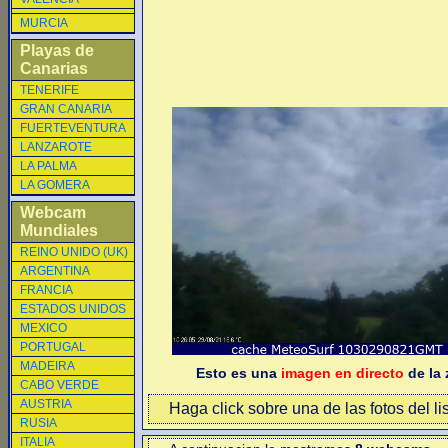
MURCIA
Playas de
Canarias
TENERIFE
GRAN CANARIA
FUERTEVENTURA
LANZAROTE
LA PALMA
LA GOMERA
Webcam
Mundiales
REINO UNIDO (UK)
ARGENTINA
FRANCIA
ESTADOS UNIDOS
MEXICO
PORTUGAL
MADEIRA
Esto es una
imagen en directo
de la 
CABO VERDE
AUSTRIA
Haga click sobre una de las fotos del li
RUSIA
ITALIA