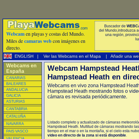
Buscador de
WEBC
del Mundo,introduzca a
Webcam
en playas y costas del Mundo.
una región, provinci
lu
camaras web
Miles de
con imágenes en
directo.
ENGLISH
|
Ver las Webcams en el Mapa
|
Añadir una we
Webcams en
Webcam Hampstead Heat
España
Hampstead Heath en dire
CANARIAS
BALEARES
Webcams en vivo zona Hampstead Heat
ANDALUCIA
Hampstead Heath mostrando fotos o vide
GALICIA
cámara es revisada periódicamente.
ASTURIAS
CANTABRIA
CATALUÑA
Listado completo y actualizado de cámaras meteoroló
NAVARRA
Hampstead Heath. Multitud de cámaras mostrando las
tiempo en el mar o en la montaña, si el cielo esta nub
PAIS VASCO
video en directo de la zona si está disponible
.
VALENCIA