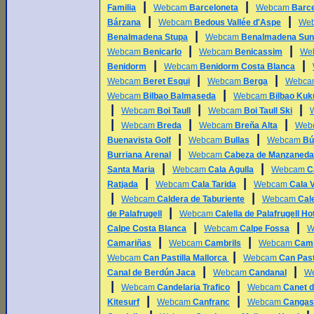
|
|
Familia
Webcam
Barceloneta
Webcam
Barc
|
|
Bárzana
Webcam
Bedous Vallée d'Aspe
We
|
Benalmadena Stupa
Webcam
Benalmadena Sun
|
|
Webcam
Benicarlo
Webcam
Benicassim
We
|
|
Benidorm
Webcam
Benidorm Costa Blanca
|
|
Webcam
Beret Esqui
Webcam
Berga
Webc
|
Webcam
Bilbao Balmaseda
Webcam
Bilbao Kuk
|
|
|
Webcam
Boi Taull
Webcam
Boi Taull Ski
|
|
|
Webcam
Breda
Webcam
Breña Alta
Web
|
|
Buenavista Golf
Webcam
Bullas
Webcam
Bú
|
Burriana Arenal
Webcam
Cabeza de Manzaneda
|
|
Santa Maria
Webcam
Cala Agulla
Webcam
C
|
|
Ratjada
Webcam
Cala Tarida
Webcam
Cala V
|
|
Webcam
Caldera de Taburiente
Webcam
Cal
|
de Palafrugell
Webcam
Calella de Palafrugell Ho
|
|
Calpe Costa Blanca
Webcam
Calpe Fossa
W
|
|
Camariñas
Webcam
Cambrils
Webcam
Camp
|
Webcam
Can Pastilla Mallorca
Webcam
Can Past
|
|
Canal de Berdún Jaca
Webcam
Candanal
W
|
|
Webcam
Candelaria Trafico
Webcam
Canet 
|
|
Kitesurf
Webcam
Canfranc
Webcam
Cangas