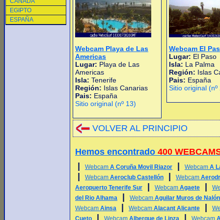
CANADA
EGIPTO
ESPAÑA
Webcam Playa de Las
Webcam El Pa
Americas
Lugar:
El Paso
Lugar:
Playa de Las
Isla:
La Palma
Americas
Región:
Islas C
Isla:
Tenerife
Pais:
España
Región:
Islas Canarias
Sitio original (nº
Pais:
España
Sitio original (nº 13)
VOLVER AL PRINCIPIO
Hemos encontrado
400 WEBCAM
|
|
Webcam
A Coruña Movil Riazor
Webcam
A L
|
|
Webcam
Aeroclub Castellón
Webcam
Aerodr
|
|
Aeropuerto Tenerife Sur
Webcam
Agaete
W
|
del Rio Alhama
Webcam
Aguilar Muros de Nalón
|
|
Webcam
Ainsa
Webcam
Alacant Alicante
W
|
|
Cueto
Webcam
Albergue de Linza
Webcam
A