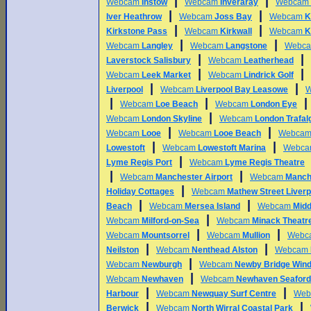
|
|
Webcam
Instow
Webcam
Inveraray
Webcam
|
|
Iver Heathrow
Webcam
Joss Bay
Webcam
K
|
|
Kirkstone Pass
Webcam
Kirkwall
Webcam
K
|
|
Webcam
Langley
Webcam
Langstone
Webc
|
|
Laverstock Salisbury
Webcam
Leatherhead
|
|
Webcam
Leek Market
Webcam
Lindrick Golf
|
|
Liverpool
Webcam
Liverpool Bay Leasowe
|
|
Webcam
Loe Beach
Webcam
London Eye
|
Webcam
London Skyline
Webcam
London Trafal
|
|
Webcam
Looe
Webcam
Looe Beach
Webca
|
|
Lowestoft
Webcam
Lowestoft Marina
Webc
|
Lyme Regis Port
Webcam
Lyme Regis Theatre
|
|
Webcam
Manchester Airport
Webcam
Manche
|
Holiday Cottages
Webcam
Mathew Street Liverp
|
|
Beach
Webcam
Mersea Island
Webcam
Midd
|
Webcam
Milford-on-Sea
Webcam
Minack Theatr
|
|
Webcam
Mountsorrel
Webcam
Mullion
Webc
|
|
Neilston
Webcam
Nenthead Alston
Webcam
|
Webcam
Newburgh
Webcam
Newby Bridge Win
|
Webcam
Newhaven
Webcam
Newhaven Seaford
|
|
Harbour
Webcam
Newquay Surf Centre
We
|
|
Berwick
Webcam
North Wirral Coastal Park