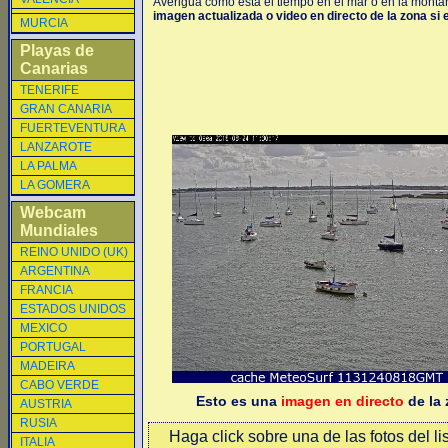
Averigua como está el tiempo en el mar o en la montaña
imagen actualizada o video en directo de la zona si 
MURCIA
Playas de
Canarias
TENERIFE
GRAN CANARIA
FUERTEVENTURA
LANZAROTE
LA PALMA
LA GOMERA
Webcam
Mundiales
REINO UNIDO (UK)
ARGENTINA
FRANCIA
ESTADOS UNIDOS
MEXICO
PORTUGAL
MADEIRA
CABO VERDE
Esto es una
imagen en directo
de la 
AUSTRIA
RUSIA
Haga click sobre una de las fotos del li
ITALIA