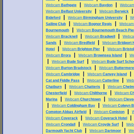
|
|
Webcam
Bathgate
Webcam
Baydon
Webca
|
Webcam
Belfast University
Webcam
Berwick
|
|
Bideford
Webcam
Birmingham University
W
|
|
Sailing Club
Webcam
Bognor Regis
Webca
|
Bournemouth
Webcam
Bournemouth Beach Pie
|
|
Webcam
Bracknell
Webcam
Bradwell
Webc
|
|
Sands
Webcam
Bredfield
Webcam
Bridport 
|
|
Hotel
Webcam
Brighton Pier
Webcam
Bristol
|
|
Webcam
Brora
Webcam
Brownsea Island
W
|
|
Webcam
Bude Surf
Webcam
Bude Surf Scho
|
Webcam
Burton Bradstock
Webcam
Buttermere
|
Webcam
Cambridge
Webcam
Canvey Island
|
|
Cat and Fiddle Pass
Webcam
Catterline
We
|
|
Chatburn
Webcam
Chatteris
Webcam
Chelm
|
|
Chesterfield
Webcam
Chilthorne
Webcam
Ch
|
|
Marina
Webcam
Churchtown
Webcam
Cleve
|
|
Webcam
Coldingham Bay
Webcam
Colwyn 
|
|
Compton Abbas Airfield
Webcam
Coniston
|
Webcam
Coverack
Webcam
Coverack Hotel
|
|
Webcam
Crondall
Webcam
Croyde Surf
Web
|
|
Darmouth Yacht Club
Webcam
Dartmoor
We