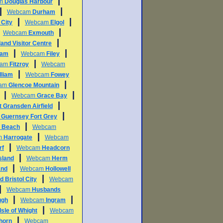
|
am
Douglas Harbour
|
|
Webcam
Durham
|
|
 City
Webcam
Elgol
|
|
Webcam
Exmouth
|
land Visitor Centre
|
|
ham
Webcam
Filey
|
cam
Fitzroy
Webcam
|
lliam
Webcam
Fowey
|
am
Glencoe Mountain
|
|
Webcam
Grace Bay
|
t Gransden Airfield
|
m
Guernsey Fort Grey
|
e Beach
Webcam
|
m
Harrogate
Webcam
|
rf
Webcam
Headcorn
|
sland
Webcam
Herm
|
and
Webcam
Hollowell
|
d Bristol City
Webcam
|
Webcam
Husbands
|
|
ugh
Webcam
Ingram
|
Isle of Whight
Webcam
|
horn
Webcam