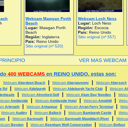
each
Webcam Mawgan Porth
Webcam Loch Ness
h
Beach
Lugar:
Loch Ness
Lugar:
Mawgan Porth
Región:
Escocia
Beach
Pais:
Reino Unido
Región:
Inglaterra
Sitio original (nº 557)
Pais:
Reino Unido
Sitio original (nº 520)
PRINCIPIO
VER MAS WEBCAM 
ado
400 WEBCAMS
en REINO UNIDO, estas son:
|
|
|
Webcam
Aberdeen Beach
Webcam
Abergavenny
Webcam
Abersoch
|
|
|
ge Rd
Webcam
Aldeburgh
Webcam
Aldeburgh Yacht Club
Webcam
A
|
|
|
lenheads
Webcam
Alresford Golf
Webcam
Alum Bay Needles
Webc
|
|
|
ebcam
Ambleside
Webcam
Ambleside Hotel
Webcam
Ampthill
Web
|
|
|
am
Arbroath
Webcam
Arinagour
Webcam
Arran Ferry Terminal
Web
|
|
|
|
Webcam
Audley
Webcam
Balloch
Webcam
Bamburgh Castle
Web
|
|
|
ham
Webcam
Barmouth
Webcam
Barmouth Mawddach River
Webc
|
|
ebcam
Baydon
Webcam
Beenham Wolf Conservation
Webcam
Belfast