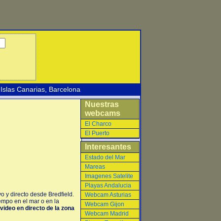
Islas Canarias
,
Barcelona
Nuestras
webcams
El Charco
El Puerto
Interesantes
Estado del Mar
Mareas
Imagenes Satelite
Playas Andalucia
o y directo desde Bredfield.
Webcam Asturias
empo en el mar o en la
Webcam Gijon
video en directo de la zona
Webcam Madrid