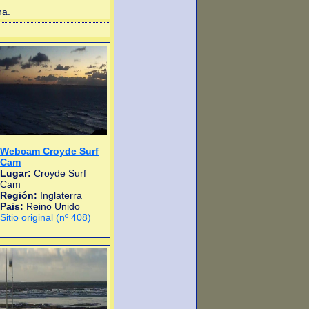
na.
Webcam Croyde Surf
Cam
Lugar:
Croyde Surf
Cam
Región:
Inglaterra
Pais:
Reino Unido
Sitio original (nº 408)