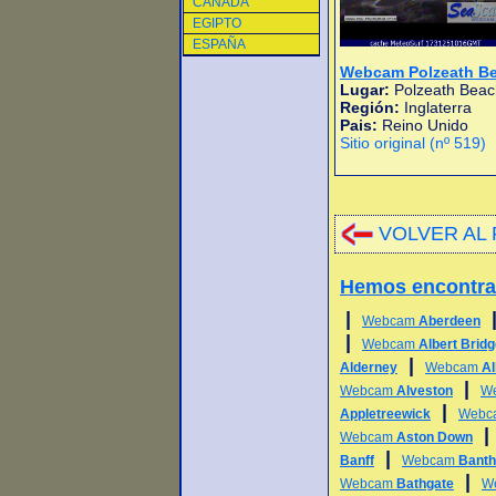
CANADA
EGIPTO
ESPAÑA
Webcam Polzeath B
Lugar:
Polzeath Beac
Región:
Inglaterra
Pais:
Reino Unido
Sitio original (nº 519)
VOLVER AL 
Hemos encontr
|
Webcam
Aberdeen
|
Webcam
Albert Brid
|
Alderney
Webcam
Al
|
Webcam
Alveston
W
|
Appletreewick
Webc
Webcam
Aston Down
|
Banff
Webcam
Bant
|
Webcam
Bathgate
W