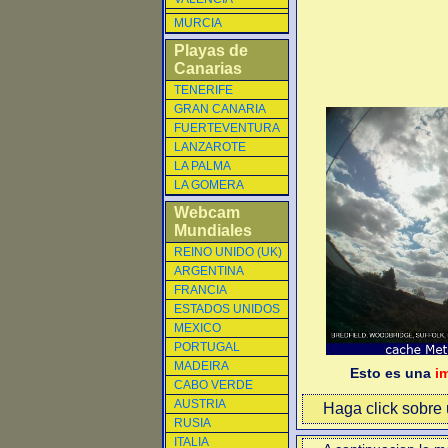
MURCIA
Playas de
Canarias
TENERIFE
GRAN CANARIA
FUERTEVENTURA
LANZAROTE
LA PALMA
LA GOMERA
Webcam
Mundiales
REINO UNIDO (UK)
ARGENTINA
FRANCIA
ESTADOS UNIDOS
MEXICO
PORTUGAL
MADEIRA
Esto es una
i
CABO VERDE
AUSTRIA
Haga click sobre u
RUSIA
ITALIA