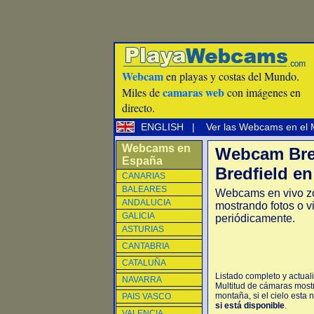
Webcam
en playas y costas del Mundo.
camaras web
Miles de
con imágenes en
directo.
ENGLISH
|
Ver las Webcams en el
Webcams en
Webcam Bre
España
Bredfield en
CANARIAS
BALEARES
Webcams en vivo zo
ANDALUCIA
mostrando fotos o v
GALICIA
periódicamente.
ASTURIAS
CANTABRIA
CATALUÑA
Listado completo y actual
NAVARRA
Multitud de cámaras mostr
montaña, si el cielo esta 
PAIS VASCO
si está disponible
.
VALENCIA