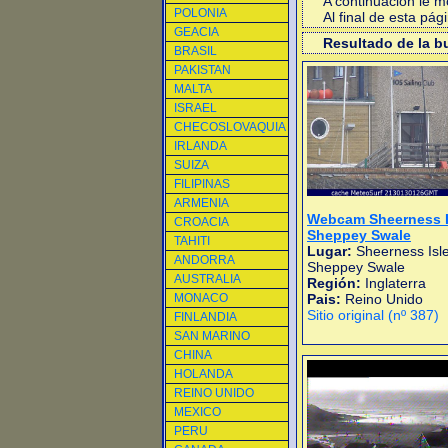
A continuacion le 
POLONIA
Al final de esta pá
GEACIA
Resultado de la 
BRASIL
PAKISTAN
MALTA
ISRAEL
CHECOSLOVAQUIA
IRLANDA
SUIZA
FILIPINAS
ARMENIA
Webcam Sheerness I
CROACIA
Sheppey Swale
TAHITI
Lugar:
Sheerness Isle
ANDORRA
Sheppey Swale
AUSTRALIA
Región:
Inglaterra
MONACO
Pais:
Reino Unido
Sitio original (nº 387)
FINLANDIA
SAN MARINO
CHINA
HOLANDA
REINO UNIDO
MEXICO
PERU