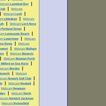
|
Webcam
Langland Bay
|
Club
Webcam
|
|
Webcam
Leek
|
am
Littledean
Webcam
|
uth
Webcam
Loch Ness
|
 Portland Street
|
cam
Longsands Beach
|
am
Lowertown
Webcam
|
me Regis
Webcam
|
ewport
Webcam
Malham
|
sty
Webcam
Manesty
|
Webcam
Mawgan Porth
|
m
Milford on Sea Hurst
|
ebcam
Morden
|
lsworth
Webcam
|
bcam
Newark Golf Club
|
|
le
Webcam
Newhall
|
Webcam
Newquay
|
bbey
Webcam
North
ebcam
Norwich Jackman
|
Webcam
Nympsfield