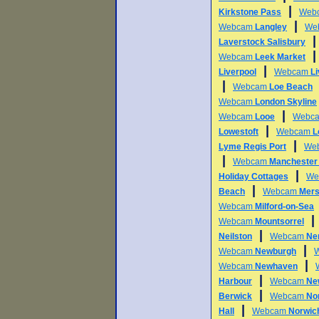
|
Kirkstone Pass
Web
|
Webcam
Langley
We
Laverstock Salisbury
Webcam
Leek Market
|
Liverpool
Webcam
L
|
Webcam
Loe Beach
Webcam
London Skyline
|
Webcam
Looe
Webc
|
Lowestoft
Webcam
L
|
Lyme Regis Port
We
|
Webcam
Manchester 
|
Holiday Cottages
We
|
Beach
Webcam
Mers
Webcam
Milford-on-Sea
Webcam
Mountsorrel
|
Neilston
Webcam
Ne
|
Webcam
Newburgh
|
Webcam
Newhaven
|
Harbour
Webcam
Ne
|
Berwick
Webcam
Nor
|
Hall
Webcam
Norwich