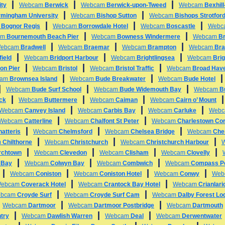
|
|
|
ity
Webcam
Berwick
Webcam
Berwick-upon-Tweed
Webcam
Bexhil
|
|
rmingham University
Webcam
Bishop Sutton
Webcam
Bishops Strotfor
|
|
|
m
Bognor Regis
Webcam
Borrowdale Hotel
Webcam
Boscastle
Webc
|
|
am
Bournemouth Beach Pier
Webcam
Bowness Windermere
Webcam
B
|
|
|
ebcam
Bradwell
Webcam
Braemar
Webcam
Brampton
Webcam
Bra
|
|
|
ield
Webcam
Bridport Harbour
Webcam
Brightlingsea
Webcam
Bri
|
|
|
on Pier
Webcam
Bristol
Webcam
Bristol Traffic
Webcam
Broad Hav
|
|
cam
Brownsea Island
Webcam
Bude Breakwater
Webcam
Bude Hotel
|
|
|
Webcam
Bude Surf School
Webcam
Bude Widemouth Bay
Webcam
B
|
|
|
ck
Webcam
Buttermere
Webcam
Caiman
Webcam
Cairn o’ Mount
|
|
|
Webcam
Canvey Island
Webcam
Carbis Bay
Webcam
Carluke
Web
|
|
Webcam
Catterline
Webcam
Chalfont St Peter
Webcam
Charlestown Cor
|
|
|
atteris
Webcam
Chelmsford
Webcam
Chelsea Bridge
Webcam
Che
|
|
|
m
Chilthorne
Webcam
Christchurch
Webcam
Christchurch Harbour
|
|
|
|
rchtown
Webcam
Clevedon
Webcam
Clisham
Webcam
Clovelly
|
|
|
 Bay
Webcam
Colwyn Bay
Webcam
Combwich
Webcam
Compass Po
|
|
|
|
Webcam
Coniston
Webcam
Coniston Hotel
Webcam
Conwy
Web
|
|
ebcam
Coverack Hotel
Webcam
Crantock Bay Hotel
Webcam
Crianlari
|
|
bcam
Croyde Surf
Webcam
Croyde Surf Cam
Webcam
Dalby Forest Lo
|
|
|
Webcam
Dartmoor
Webcam
Dartmoor Postbridge
Webcam
Dartmouth
|
|
|
try
Webcam
Dawlish Warren
Webcam
Deal
Webcam
Derwentwater