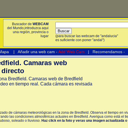
Buscador de
WEBCAM
del Mundo,introduzca aqui
una región, provincia o
lugar
(para buscar las webcam de "andalucia"
es suficiente con poner "andal")
 Mapa
|
Añadir una web cam -
Add Web Cam
|
Recomendamos
-
dfield. Camaras web
 directo
na Bredfield. Camaras web de Bredfield
ideo en tiempo real. Cada cámara es revisada
izado de cámaras meteorológicas en la zona de Bredfield. Observa el tiempo en viv
ando las condiciones atmosféricas actuales en Bredfield. Averigua como está el ti
nuboso, soleado o lluvioso.
Haz click en la foto y veras una imagen actualizada o 