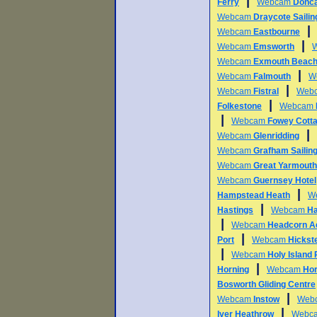
|
Ferry
Webcam
Donca
Webcam
Draycote Sailin
Webcam
Eastbourne
|
Webcam
Emsworth
Webcam
Exmouth Beac
|
Webcam
Falmouth
W
|
Webcam
Fistral
Web
|
Folkestone
Webcam
|
Webcam
Fowey Cott
|
Webcam
Glenridding
Webcam
Grafham Sailing
Webcam
Great Yarmouth
Webcam
Guernsey Hotel
|
Hampstead Heath
W
|
Hastings
Webcam
Ha
|
Webcam
Headcorn A
|
Port
Webcam
Hickst
|
Webcam
Holy Island
|
Horning
Webcam
Hor
Bosworth Gliding Centre
|
Webcam
Instow
Web
|
Iver Heathrow
Webc