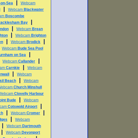
|
l-on-Sea
Webcam
|
d
Webcam
Blackwater
am
Boscombe
|
racklesham Bay
|
ndon
Webcam
Brean
|
ghton
Webcam
Brighton
|
|
en
Webcam
Brodick
|
Webcam
Bude Sea Pool
|
urnham on Sea
|
|
Webcam
Callander
|
cam
Carnkie
Webcam
|
nwall
Webcam
|
sil Beach
Webcam
Webcam
Church Minshull
Webcam
Clovelly Harbour
|
int Bude
Webcam
|
cam
Cotswold Airport
|
|
ch
Webcam
Cromer
|
dges
Webcam
|
Webcam
Dartmouth
|
Webcam
Devonport