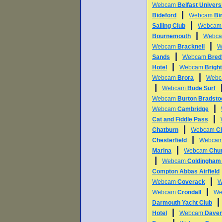
Webcam
Belfast Univers
|
Bideford
Webcam
Bi
|
Sailing Club
Webca
|
Bournemouth
Webc
|
Webcam
Bracknell
W
|
Sands
Webcam
Bredf
|
Hotel
Webcam
Bright
|
Webcam
Brora
Web
|
Webcam
Bude Surf
Webcam
Burton Bradsto
|
Webcam
Cambridge
|
Cat and Fiddle Pass
|
Chatburn
Webcam
Ch
|
Chesterfield
Webca
|
Marina
Webcam
Chu
|
Webcam
Coldingham
Compton Abbas Airfield
|
Webcam
Coverack
W
|
Webcam
Crondall
We
Darmouth Yacht Club
|
Hotel
Webcam
Daven