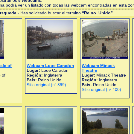
mostramos
8 webcams
.
gina podrá ver un listado con todas las webcam encontradas en esta zo
busqueda
- Has solicitado buscar el termino
“Reino_Unido”
sle of
Webcam Looe Caradon
Webcam Minack
Lugar:
Looe Caradon
Theatre
 of
Región:
Inglaterra
Lugar:
Minack Theatre
Pais:
Reino Unido
Región:
Inglaterra
Sitio original (nº 399)
Pais:
Reino Unido
Sitio original (nº 400)