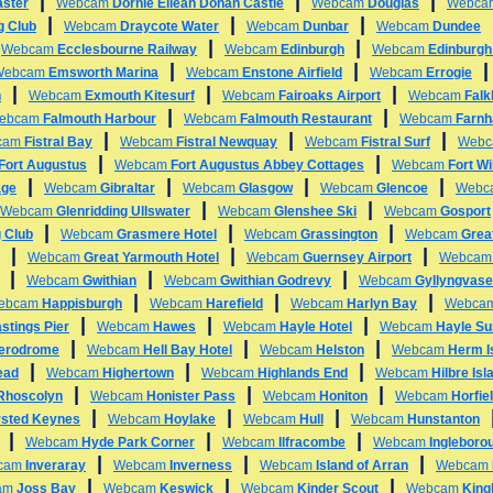
|
|
|
ster
Webcam
Dornie Eilean Donan Castle
Webcam
Douglas
Webc
|
|
|
g Club
Webcam
Draycote Water
Webcam
Dunbar
Webcam
Dundee
|
|
|
Webcam
Ecclesbourne Railway
Webcam
Edinburgh
Webcam
Edinburgh
|
|
Webcam
Emsworth Marina
Webcam
Enstone Airfield
Webcam
Errogie
|
|
|
h
Webcam
Exmouth Kitesurf
Webcam
Fairoaks Airport
Webcam
Falk
|
|
ebcam
Falmouth Harbour
Webcam
Falmouth Restaurant
Webcam
Farn
|
|
|
cam
Fistral Bay
Webcam
Fistral Newquay
Webcam
Fistral Surf
Web
|
|
Fort Augustus
Webcam
Fort Augustus Abbey Cottages
Webcam
Fort Wi
|
|
|
|
age
Webcam
Gibraltar
Webcam
Glasgow
Webcam
Glencoe
Webc
|
|
Webcam
Glenridding Ullswater
Webcam
Glenshee Ski
Webcam
Gosport
|
|
|
 Club
Webcam
Grasmere Hotel
Webcam
Grassington
Webcam
Grea
|
|
|
Webcam
Great Yarmouth Hotel
Webcam
Guernsey Airport
Webca
|
|
|
Webcam
Gwithian
Webcam
Gwithian Godrevy
Webcam
Gyllyngvas
|
|
|
ebcam
Happisburgh
Webcam
Harefield
Webcam
Harlyn Bay
Webca
|
|
|
stings Pier
Webcam
Hawes
Webcam
Hayle Hotel
Webcam
Hayle Su
|
|
|
erodrome
Webcam
Hell Bay Hotel
Webcam
Helston
Webcam
Herm I
|
|
|
ead
Webcam
Highertown
Webcam
Highlands End
Webcam
Hilbre Isl
|
|
|
 Rhoscolyn
Webcam
Honister Pass
Webcam
Honiton
Webcam
Horfiel
|
|
|
sted Keynes
Webcam
Hoylake
Webcam
Hull
Webcam
Hunstanton
|
|
|
Webcam
Hyde Park Corner
Webcam
Ilfracombe
Webcam
Ingleboro
|
|
|
cam
Inveraray
Webcam
Inverness
Webcam
Island of Arran
Webcam
|
|
|
am
Joss Bay
Webcam
Keswick
Webcam
Kinder Scout
Webcam
King