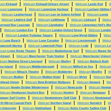
|
|
|
cam
Kirkwall
Webcam
Kirkwall Orkney Airport
Webcam
Lands End
|
|
bcam
Langstone
Webcam
Langstone Harbour
Webcam
Lasham Gliding 
|
|
|
Webcam
Leatherhead
Webcam
Lee on Solent Airfield
Webcam
Leeds
|
|
|
|
Webcam
Lindrick Golf
Webcam
Linlithgow
Webcam
Liskeard
Webc
|
|
iverpool Bay Leasowe
Webcam
Llandudno
Webcam
Llanengan Hell's Mo
|
|
|
Webcam
London Eye
Webcam
London Oxford Street
Webcam
London
|
|
|
Webcam
London Trafalgar Square
Webcam
Long Mynd Gliding
Web
|
|
|
am
Looe Beach
Webcam
Looe Caradon
Webcam
Lossiemouth
Webc
|
|
|
owestoft Marina
Webcam
Lowestoft Plain
Webcam
Lydd
Webcam
Ly
|
|
bcam
Lyme Regis Theatre
Webcam
Mablethorpe Surf
Webcam
Magor N
|
|
Airport
Webcam
Manchester Train Station
Webcam
Manchester Univeri
|
|
bcam
Mathew Street Liverpool
Webcam
Mathry
Webcam
Matlock Bath
|
|
|
ea Island
Webcam
Middlesborough
Webcam
Milford on Sea
Webca
|
|
|
|
Webcam
Minack Theatre
Webcam
Mobberley
Webcam
Moelfre
W
|
|
|
|
Webcam
Mullion
Webcam
Mullion Hotel
Webcam
Mylor
Webcam
Nai
|
|
|
nthead Alston
Webcam
New Brighton Wallasey
Webcam
Newark
We
|
|
Webcam
Newby Bridge Windermere
Webcam
Newcastle
Webcam
Newga
|
|
Webcam
Newhaven Seaford Bay
Webcam
Newlyn
Webcam
Newquay
|
|
wquay Surf Centre
Webcam
Newtonmore Golf Club
Webcam
Newtowna
|
|
|
th Wirral Coastal Park
Webcam
Northey Island
Webcam
Norwich
W
|
|
 University
Webcam
Nottingham
Webcam
Notts County Sailing Club