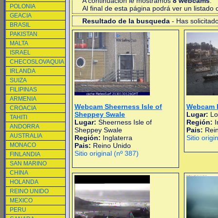
A continuacion le mostramos
8 webcams
.
POLONIA
Al final de esta página podrá ver un listad
GEACIA
Resultado de la busqueda
- Has solicitad
BRASIL
PAKISTAN
MALTA
ISRAEL
CHECOSLOVAQUIA
IRLANDA
SUIZA
FILIPINAS
ARMENIA
Webcam Sheerness Isle of
Webcam 
CROACIA
Sheppey Swale
Lugar:
Lo
TAHITI
Lugar:
Sheerness Isle of
Región:
I
ANDORRA
Sheppey Swale
Pais:
Rein
AUSTRALIA
Región:
Inglaterra
Sitio origi
MONACO
Pais:
Reino Unido
Sitio original (nº 387)
FINLANDIA
SAN MARINO
CHINA
HOLANDA
REINO UNIDO
MEXICO
PERU