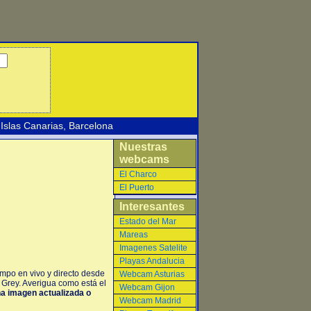
Islas Canarias
,
Barcelona
Nuestras
webcams
El Charco
El Puerto
Interesantes
Estado del Mar
Mareas
Imagenes Satelite
Playas Andalucia
mpo en vivo y directo desde
Webcam Asturias
 Grey. Averigua como está el
Webcam Gijon
una imagen actualizada o
Webcam Madrid