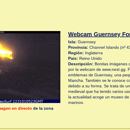
Webcam Guernsey For
Isla:
Guernsey
Provincia:
Channel Islands (nº 4
Región:
Inglaterra
Pais:
Reino Unido
Descripción:
Bonitas imágenes d
por la webcam de www.nest.gg. F
emblemas de Guernsey, una peque
Mancha. También se le conoce c
debido a su forma. Se trata de un
medieval que ha tenido varios uso
la actualidad acoge un museo de 
marinos.
magen en directo
de la zona