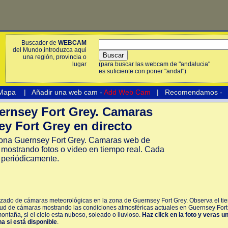
Buscador de
WEBCAM
del Mundo,introduzca aqui
una región, provincia o
lugar
(para buscar las webcam de "andalucia"
es suficiente con poner "andal")
 Mapa
|
Añadir una web cam -
Add Web Cam
|
Recomendamos
-
rnsey Fort Grey. Camaras
y Fort Grey en directo
ona Guernsey Fort Grey. Camaras web de
mostrando fotos o video en tiempo real. Cada
 periódicamente.
izado de cámaras meteorológicas en la zona de Guernsey Fort Grey. Observa el tie
tud de cámaras mostrando las condiciones atmosféricas actuales en Guernsey Fort
ontaña, si el cielo esta nuboso, soleado o lluvioso.
Haz click en la foto y veras 
na si está disponible
.