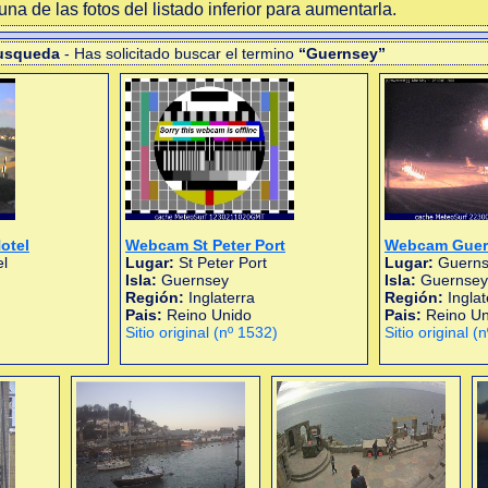
na de las fotos del listado inferior para aumentarla.
busqueda
- Has solicitado buscar el termino
“Guernsey”
otel
Webcam St Peter Port
Webcam Guern
l
Lugar:
St Peter Port
Lugar:
Guernse
Isla:
Guernsey
Isla:
Guernsey
Región:
Inglaterra
Región:
Inglat
Pais:
Reino Unido
Pais:
Reino Un
Sitio original (nº 1532)
Sitio original (