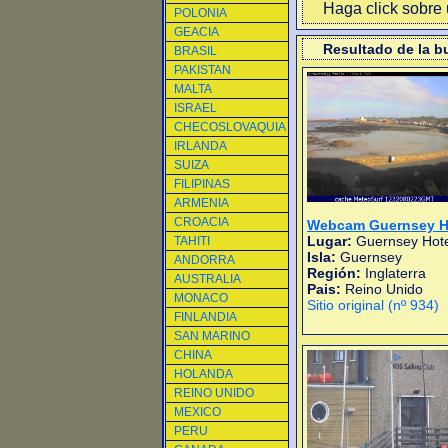
Haga click sobre u
POLONIA
GEACIA
Resultado de la 
BRASIL
PAKISTAN
MALTA
ISRAEL
CHECOSLOVAQUIA
IRLANDA
SUIZA
FILIPINAS
ARMENIA
CROACIA
Webcam Guernsey H
Lugar:
Guernsey Hote
TAHITI
Isla:
Guernsey
ANDORRA
Región:
Inglaterra
AUSTRALIA
Pais:
Reino Unido
MONACO
Sitio original (nº 934)
FINLANDIA
SAN MARINO
CHINA
HOLANDA
REINO UNIDO
MEXICO
PERU