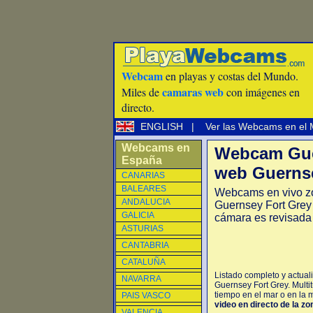
Webcam
en playas y costas del Mundo.
camaras web
Miles de
con imágenes en
directo.
ENGLISH
|
Ver las Webcams en el
Webcams en
Webcam Gue
España
web Guernse
CANARIAS
BALEARES
Webcams en vivo z
ANDALUCIA
Guernsey Fort Grey 
GALICIA
cámara es revisada
ASTURIAS
CANTABRIA
CATALUÑA
Listado completo y actual
NAVARRA
Guernsey Fort Grey. Multi
tiempo en el mar o en la m
PAIS VASCO
video en directo de la zo
VALENCIA