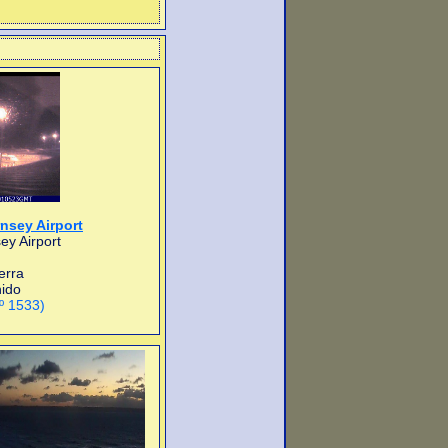
sey Airport
y Airport
erra
ido
nº 1533)