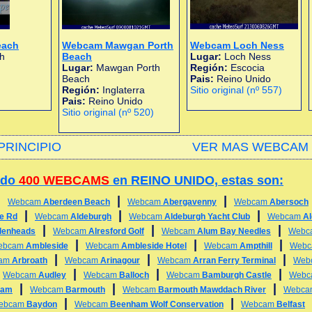
each
Webcam Mawgan Porth
Webcam Loch Ness
h
Beach
Lugar:
Loch Ness
Lugar:
Mawgan Porth
Región:
Escocia
Beach
Pais:
Reino Unido
Región:
Inglaterra
Sitio original (nº 557)
Pais:
Reino Unido
Sitio original (nº 520)
PRINCIPIO
VER MAS WEBCAM 
ado
400 WEBCAMS
en REINO UNIDO, estas son:
|
|
|
Webcam
Aberdeen Beach
Webcam
Abergavenny
Webcam
Abersoch
|
|
|
ge Rd
Webcam
Aldeburgh
Webcam
Aldeburgh Yacht Club
Webcam
A
|
|
|
lenheads
Webcam
Alresford Golf
Webcam
Alum Bay Needles
Webc
|
|
|
ebcam
Ambleside
Webcam
Ambleside Hotel
Webcam
Ampthill
Web
|
|
|
am
Arbroath
Webcam
Arinagour
Webcam
Arran Ferry Terminal
Web
|
|
|
|
Webcam
Audley
Webcam
Balloch
Webcam
Bamburgh Castle
Web
|
|
|
ham
Webcam
Barmouth
Webcam
Barmouth Mawddach River
Webc
|
|
ebcam
Baydon
Webcam
Beenham Wolf Conservation
Webcam
Belfast