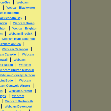
|
l-on-Sea
Webcam
|
d
Webcam
Blackwater
am
Boscombe
|
racklesham Bay
|
ndon
Webcam
Brean
|
ghton
Webcam
Brighton
|
|
en
Webcam
Brodick
|
Webcam
Bude Sea Pool
|
urnham on Sea
|
|
Webcam
Callander
|
cam
Carnkie
Webcam
|
nwall
Webcam
|
sil Beach
Webcam
Webcam
Church Minshull
Webcam
Clovelly Harbour
|
int Bude
Webcam
|
cam
Cotswold Airport
|
|
ch
Webcam
Cromer
|
dges
Webcam
|
Webcam
Dartmouth
|
Webcam
Devonport