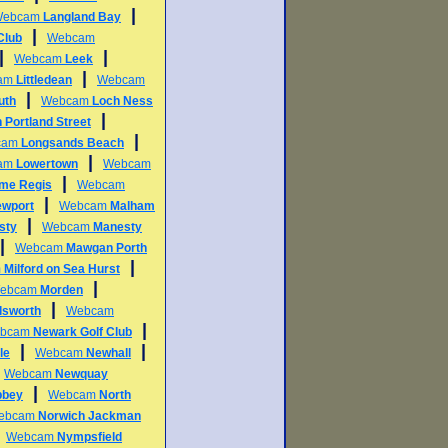
|
Webcam
Langland Bay
|
Club
Webcam
|
|
Webcam
Leek
|
am
Littledean
Webcam
|
uth
Webcam
Loch Ness
|
 Portland Street
|
cam
Longsands Beach
|
am
Lowertown
Webcam
|
me Regis
Webcam
|
ewport
Webcam
Malham
|
sty
Webcam
Manesty
|
Webcam
Mawgan Porth
|
m
Milford on Sea Hurst
|
ebcam
Morden
|
lsworth
Webcam
|
bcam
Newark Golf Club
|
|
le
Webcam
Newhall
|
Webcam
Newquay
|
bbey
Webcam
North
ebcam
Norwich Jackman
|
Webcam
Nympsfield