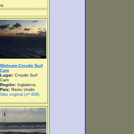
na.
Webcam Croyde Surf
Cam
Lugar:
Croyde Surf
Cam
Región:
Inglaterra
Pais:
Reino Unido
Sitio original (nº 408)