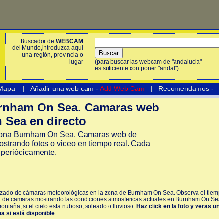
Buscador de
WEBCAM
del Mundo,introduzca aqui
una región, provincia o
lugar
(para buscar las webcam de "andalucia"
es suficiente con poner "andal")
 Mapa
|
Añadir una web cam -
Add Web Cam
|
Recomendamos
-
nham On Sea. Camaras web
Sea en directo
ona Burnham On Sea. Camaras web de
trando fotos o video en tiempo real. Cada
 periódicamente.
lizado de cámaras meteorológicas en la zona de Burnham On Sea. Observa el tiemp
 de cámaras mostrando las condiciones atmosféricas actuales en Burnham On Sea
ontaña, si el cielo esta nuboso, soleado o lluvioso.
Haz click en la foto y veras 
na si está disponible
.