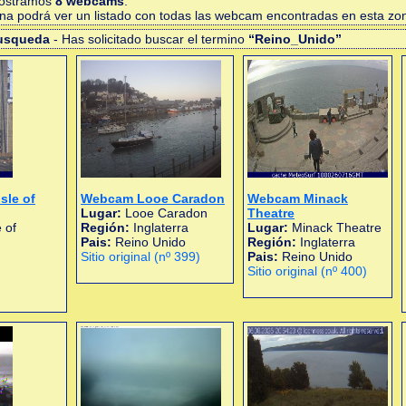
mostramos
8 webcams
.
gina podrá ver un listado con todas las webcam encontradas en esta zo
busqueda
- Has solicitado buscar el termino
“Reino_Unido”
sle of
Webcam Looe Caradon
Webcam Minack
Lugar:
Looe Caradon
Theatre
 of
Región:
Inglaterra
Lugar:
Minack Theatre
Pais:
Reino Unido
Región:
Inglaterra
Sitio original (nº 399)
Pais:
Reino Unido
Sitio original (nº 400)