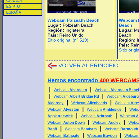
CANADA
EGIPTO
ESPAÑA
Webcam Polzeath Beach
Webcam 
Lugar:
Polzeath Beach
Beach
Región:
Inglaterra
Lugar:
Ma
Pais:
Reino Unido
Beach
Sitio original (nº 519)
Región:
I
Pais:
Rein
Sitio origi
VOLVER AL PRINCIPIO
Hemos encontrado
400 WEBCAM
|
|
Webcam
Aberdeen
Webcam
Aberdeen Beac
|
|
Webcam
Albert Bridge Rd
Webcam
Aldeburg
|
|
Alderney
Webcam
Allenheads
Webcam
Alre
|
|
Webcam
Alveston
Webcam
Ambleside
Web
|
|
Appletreewick
Webcam
Arbroath
Webcam
A
|
|
Webcam
Aston Down
Webcam
Audley
Webc
|
|
Banff
Webcam
Bantham
Webcam
Barmouth
|
|
Webcam
Bathgate
Webcam
Baydon
Webca