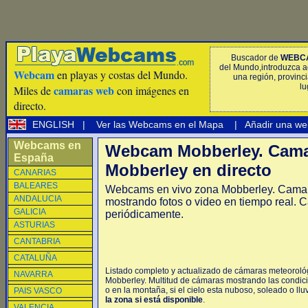
Buscador de
WEBC
del Mundo,introduzca a
Webcam
en playas y costas del Mundo.
una región, provinci
lu
camaras web
Miles de
con imágenes en
directo.
ENGLISH
|
Ver las Webcams en el Mapa
|
Añadir una we
Webcams en
Webcam Mobberley. Cam
España
Mobberley en directo
CANARIAS
BALEARES
Webcams en vivo zona Mobberley. Cama
ANDALUCIA
mostrando fotos o video en tiempo real. 
GALICIA
periódicamente.
ASTURIAS
CANTABRIA
CATALUÑA
Listado completo y actualizado de cámaras meteorológ
NAVARRA
Mobberley. Multitud de cámaras mostrando las condici
o en la montaña, si el cielo esta nuboso, soleado o llu
PAIS VASCO
la zona si está disponible
.
VALENCIA