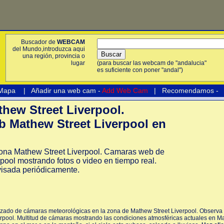
Buscador de
WEBCAM
del Mundo,introduzca aqui
una región, provincia o
lugar
(para buscar las webcam de "andalucia"
es suficiente con poner "andal")
 Mapa
|
Añadir una web cam -
Add Web Cam
|
Recomendamos
-
ew Street Liverpool.
 Mathew Street Liverpool en
na Mathew Street Liverpool. Camaras web de
pool mostrando fotos o video en tiempo real.
isada periódicamente.
izado de cámaras meteorológicas en la zona de Mathew Street Liverpool. Observa e
pool. Multitud de cámaras mostrando las condiciones atmosféricas actuales en Ma