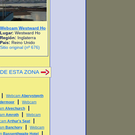
Webcam Westward Ho
Lugar:
Westward Ho
Región:
Inglaterra
Pais:
Reino Unido
Sitio original (nº 676)
DE ESTA ZONA
|
Webcam
Aberystwyth
|
ldermoor
Webcam
|
am
Alvechurch
|
cam
Amroth
Webcam
|
cam
Arthur's Seat
|
cam
Banchory
Webcam
|
am
Bassenthwaite Hotel