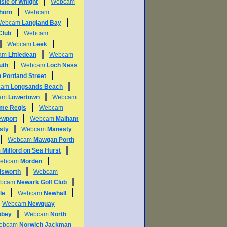
|
Isle of Whight
Webcam
|
horn
Webcam
|
Webcam
Langland Bay
|
Club
Webcam
|
|
Webcam
Leek
|
am
Littledean
Webcam
|
uth
Webcam
Loch Ness
|
 Portland Street
|
cam
Longsands Beach
|
am
Lowertown
Webcam
|
me Regis
Webcam
|
ewport
Webcam
Malham
|
sty
Webcam
Manesty
|
Webcam
Mawgan Porth
|
m
Milford on Sea Hurst
|
ebcam
Morden
|
lsworth
Webcam
|
bcam
Newark Golf Club
|
|
le
Webcam
Newhall
|
Webcam
Newquay
|
bbey
Webcam
North
ebcam
Norwich Jackman