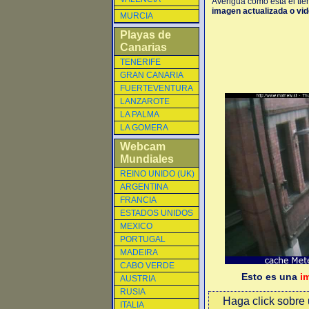
Averigua como está el tie
imagen actualizada o vide
MURCIA
Playas de
Canarias
TENERIFE
GRAN CANARIA
FUERTEVENTURA
LANZAROTE
LA PALMA
LA GOMERA
Webcam
Mundiales
REINO UNIDO (UK)
ARGENTINA
FRANCIA
ESTADOS UNIDOS
MEXICO
PORTUGAL
MADEIRA
CABO VERDE
Esto es una
i
AUSTRIA
RUSIA
Haga click sobre u
ITALIA