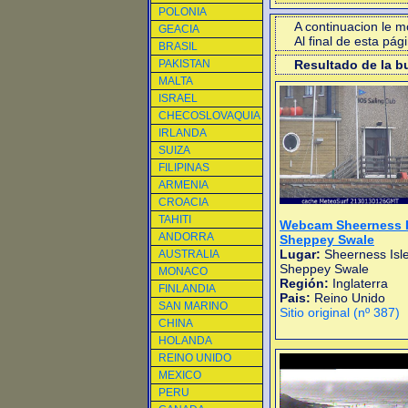
POLONIA
A continuacion le 
GEACIA
Al final de esta pá
BRASIL
PAKISTAN
Resultado de la 
MALTA
ISRAEL
CHECOSLOVAQUIA
IRLANDA
SUIZA
FILIPINAS
ARMENIA
CROACIA
TAHITI
Webcam Sheerness I
ANDORRA
Sheppey Swale
Lugar:
Sheerness Isle
AUSTRALIA
Sheppey Swale
MONACO
Región:
Inglaterra
FINLANDIA
Pais:
Reino Unido
SAN MARINO
Sitio original (nº 387)
CHINA
HOLANDA
REINO UNIDO
MEXICO
PERU