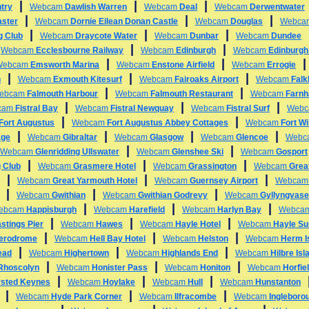
|
|
|
try
Webcam
Dawlish Warren
Webcam
Deal
Webcam
Derwentwater
|
|
|
ster
Webcam
Dornie Eilean Donan Castle
Webcam
Douglas
Webc
|
|
|
g Club
Webcam
Draycote Water
Webcam
Dunbar
Webcam
Dundee
|
|
|
Webcam
Ecclesbourne Railway
Webcam
Edinburgh
Webcam
Edinburgh
|
|
Webcam
Emsworth Marina
Webcam
Enstone Airfield
Webcam
Errogie
|
|
|
h
Webcam
Exmouth Kitesurf
Webcam
Fairoaks Airport
Webcam
Falk
|
|
ebcam
Falmouth Harbour
Webcam
Falmouth Restaurant
Webcam
Farn
|
|
|
cam
Fistral Bay
Webcam
Fistral Newquay
Webcam
Fistral Surf
Web
|
|
Fort Augustus
Webcam
Fort Augustus Abbey Cottages
Webcam
Fort Wi
|
|
|
|
age
Webcam
Gibraltar
Webcam
Glasgow
Webcam
Glencoe
Webc
|
|
Webcam
Glenridding Ullswater
Webcam
Glenshee Ski
Webcam
Gosport
|
|
|
 Club
Webcam
Grasmere Hotel
Webcam
Grassington
Webcam
Grea
|
|
|
Webcam
Great Yarmouth Hotel
Webcam
Guernsey Airport
Webca
|
|
|
Webcam
Gwithian
Webcam
Gwithian Godrevy
Webcam
Gyllyngvas
|
|
|
ebcam
Happisburgh
Webcam
Harefield
Webcam
Harlyn Bay
Webca
|
|
|
stings Pier
Webcam
Hawes
Webcam
Hayle Hotel
Webcam
Hayle Su
|
|
|
erodrome
Webcam
Hell Bay Hotel
Webcam
Helston
Webcam
Herm I
|
|
|
ead
Webcam
Highertown
Webcam
Highlands End
Webcam
Hilbre Isl
|
|
|
 Rhoscolyn
Webcam
Honister Pass
Webcam
Honiton
Webcam
Horfiel
|
|
|
sted Keynes
Webcam
Hoylake
Webcam
Hull
Webcam
Hunstanton
|
|
|
Webcam
Hyde Park Corner
Webcam
Ilfracombe
Webcam
Ingleboro