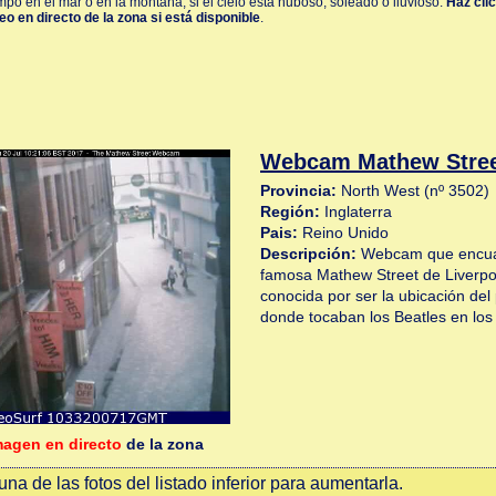
mpo en el mar o en la montaña, si el cielo esta nuboso, soleado o lluvioso.
Haz clic
o en directo de la zona si está disponible
.
Webcam Mathew Stree
Provincia:
North West (nº 3502)
Región:
Inglaterra
Pais:
Reino Unido
Descripción:
Webcam que encuadr
famosa Mathew Street de Liverpool
conocida por ser la ubicación de
donde tocaban los Beatles en los 
magen en directo
de la zona
na de las fotos del listado inferior para aumentarla.