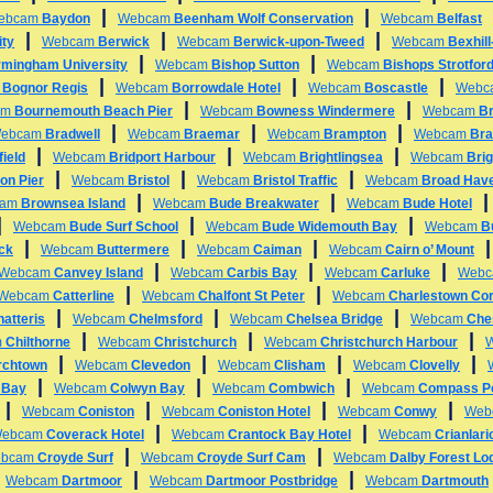
|
|
ebcam
Baydon
Webcam
Beenham Wolf Conservation
Webcam
Belfast
|
|
|
ity
Webcam
Berwick
Webcam
Berwick-upon-Tweed
Webcam
Bexhil
|
|
rmingham University
Webcam
Bishop Sutton
Webcam
Bishops Strotfor
|
|
|
m
Bognor Regis
Webcam
Borrowdale Hotel
Webcam
Boscastle
Webc
|
|
am
Bournemouth Beach Pier
Webcam
Bowness Windermere
Webcam
B
|
|
|
ebcam
Bradwell
Webcam
Braemar
Webcam
Brampton
Webcam
Bra
|
|
|
ield
Webcam
Bridport Harbour
Webcam
Brightlingsea
Webcam
Bri
|
|
|
on Pier
Webcam
Bristol
Webcam
Bristol Traffic
Webcam
Broad Hav
|
|
cam
Brownsea Island
Webcam
Bude Breakwater
Webcam
Bude Hotel
|
|
|
Webcam
Bude Surf School
Webcam
Bude Widemouth Bay
Webcam
B
|
|
|
ck
Webcam
Buttermere
Webcam
Caiman
Webcam
Cairn o’ Mount
|
|
|
Webcam
Canvey Island
Webcam
Carbis Bay
Webcam
Carluke
Web
|
|
Webcam
Catterline
Webcam
Chalfont St Peter
Webcam
Charlestown Cor
|
|
|
atteris
Webcam
Chelmsford
Webcam
Chelsea Bridge
Webcam
Che
|
|
|
m
Chilthorne
Webcam
Christchurch
Webcam
Christchurch Harbour
|
|
|
|
rchtown
Webcam
Clevedon
Webcam
Clisham
Webcam
Clovelly
|
|
|
 Bay
Webcam
Colwyn Bay
Webcam
Combwich
Webcam
Compass Po
|
|
|
|
Webcam
Coniston
Webcam
Coniston Hotel
Webcam
Conwy
Web
|
|
ebcam
Coverack Hotel
Webcam
Crantock Bay Hotel
Webcam
Crianlari
|
|
bcam
Croyde Surf
Webcam
Croyde Surf Cam
Webcam
Dalby Forest Lo
|
|
|
Webcam
Dartmoor
Webcam
Dartmoor Postbridge
Webcam
Dartmouth