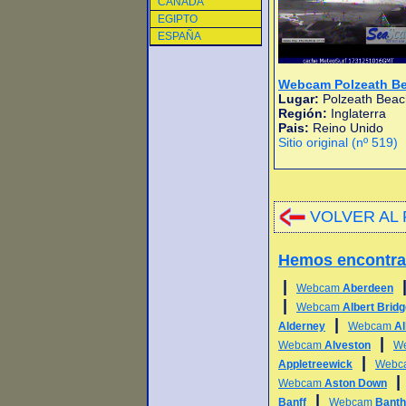
CANADA
EGIPTO
ESPAÑA
Webcam Polzeath B
Lugar:
Polzeath Beac
Región:
Inglaterra
Pais:
Reino Unido
Sitio original (nº 519)
VOLVER AL 
Hemos encontr
|
Webcam
Aberdeen
|
Webcam
Albert Brid
|
Alderney
Webcam
Al
|
Webcam
Alveston
W
|
Appletreewick
Webc
Webcam
Aston Down
|
Banff
Webcam
Bant