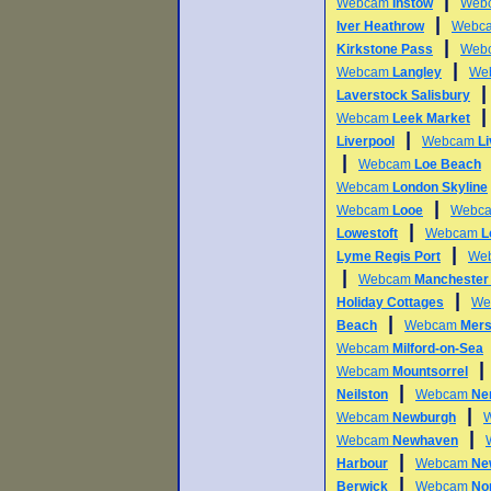
|
Webcam
Instow
Web
|
Iver Heathrow
Webc
|
Kirkstone Pass
Web
|
Webcam
Langley
We
Laverstock Salisbury
Webcam
Leek Market
|
Liverpool
Webcam
L
|
Webcam
Loe Beach
Webcam
London Skyline
|
Webcam
Looe
Webc
|
Lowestoft
Webcam
L
|
Lyme Regis Port
We
|
Webcam
Manchester 
|
Holiday Cottages
We
|
Beach
Webcam
Mers
Webcam
Milford-on-Sea
Webcam
Mountsorrel
|
Neilston
Webcam
Ne
|
Webcam
Newburgh
|
Webcam
Newhaven
|
Harbour
Webcam
Ne
|
Berwick
Webcam
Nor