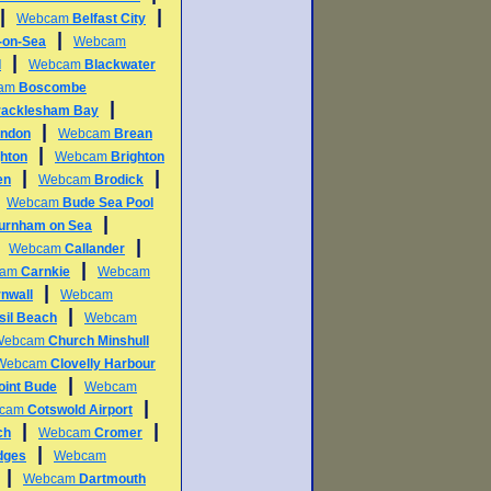
|
|
Webcam
Belfast City
|
l-on-Sea
Webcam
|
d
Webcam
Blackwater
am
Boscombe
|
racklesham Bay
|
ndon
Webcam
Brean
|
ghton
Webcam
Brighton
|
|
en
Webcam
Brodick
|
Webcam
Bude Sea Pool
|
urnham on Sea
|
|
Webcam
Callander
|
cam
Carnkie
Webcam
|
nwall
Webcam
|
sil Beach
Webcam
Webcam
Church Minshull
Webcam
Clovelly Harbour
|
int Bude
Webcam
|
cam
Cotswold Airport
|
|
ch
Webcam
Cromer
|
dges
Webcam
|
Webcam
Dartmouth