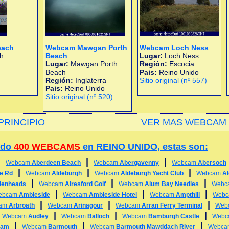
each
Webcam Mawgan Porth
Webcam Loch Ness
h
Beach
Lugar:
Loch Ness
Lugar:
Mawgan Porth
Región:
Escocia
Beach
Pais:
Reino Unido
Región:
Inglaterra
Sitio original (nº 557)
Pais:
Reino Unido
Sitio original (nº 520)
PRINCIPIO
VER MAS WEBCAM 
ado
400 WEBCAMS
en REINO UNIDO, estas son:
|
|
|
Webcam
Aberdeen Beach
Webcam
Abergavenny
Webcam
Abersoch
|
|
|
ge Rd
Webcam
Aldeburgh
Webcam
Aldeburgh Yacht Club
Webcam
A
|
|
|
lenheads
Webcam
Alresford Golf
Webcam
Alum Bay Needles
Webc
|
|
|
ebcam
Ambleside
Webcam
Ambleside Hotel
Webcam
Ampthill
Web
|
|
|
am
Arbroath
Webcam
Arinagour
Webcam
Arran Ferry Terminal
Web
|
|
|
|
Webcam
Audley
Webcam
Balloch
Webcam
Bamburgh Castle
Web
|
|
|
ham
Webcam
Barmouth
Webcam
Barmouth Mawddach River
Webc