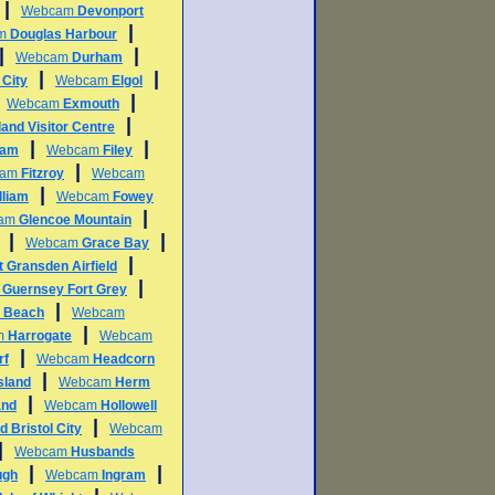
|
Webcam
Devonport
|
am
Douglas Harbour
|
|
Webcam
Durham
|
|
 City
Webcam
Elgol
|
|
Webcam
Exmouth
|
land Visitor Centre
|
|
ham
Webcam
Filey
|
cam
Fitzroy
Webcam
|
lliam
Webcam
Fowey
|
am
Glencoe Mountain
|
|
Webcam
Grace Bay
|
t Gransden Airfield
|
m
Guernsey Fort Grey
|
e Beach
Webcam
|
m
Harrogate
Webcam
|
rf
Webcam
Headcorn
|
sland
Webcam
Herm
|
and
Webcam
Hollowell
|
d Bristol City
Webcam
|
Webcam
Husbands
|
|
ugh
Webcam
Ingram