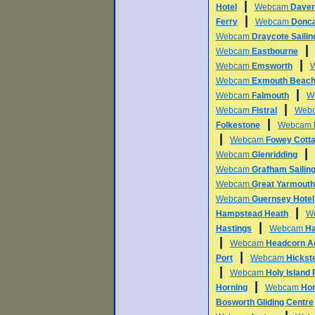
|
Hotel
Webcam
Daven
|
Ferry
Webcam
Donca
Webcam
Draycote Sailin
Webcam
Eastbourne
|
Webcam
Emsworth
Webcam
Exmouth Beac
|
Webcam
Falmouth
W
|
Webcam
Fistral
Web
|
Folkestone
Webcam
|
Webcam
Fowey Cott
|
Webcam
Glenridding
Webcam
Grafham Sailing
Webcam
Great Yarmouth
Webcam
Guernsey Hotel
|
Hampstead Heath
W
|
Hastings
Webcam
Ha
|
Webcam
Headcorn A
|
Port
Webcam
Hickst
|
Webcam
Holy Island
|
Horning
Webcam
Hor
Bosworth Gliding Centre