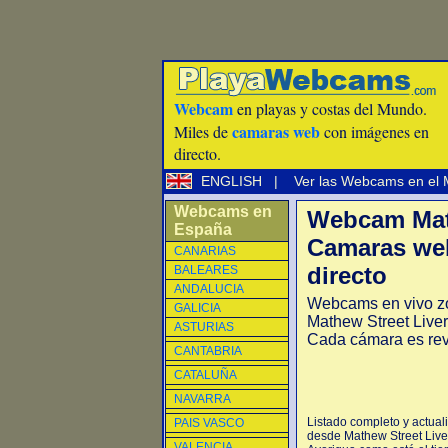
Webcam
en playas y costas del Mundo.
camaras web
Miles de
con imágenes en
directo.
ENGLISH
|
Ver las Webcams en el
Webcams en
Webcam Math
España
Camaras web
CANARIAS
directo
BALEARES
ANDALUCIA
Webcams en vivo zo
GALICIA
Mathew Street Liver
ASTURIAS
Cada cámara es rev
CANTABRIA
CATALUÑA
NAVARRA
Listado completo y actual
PAIS VASCO
desde Mathew Street Liver
VALENCIA