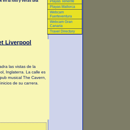
k en la foto y veras una
Playas Tenerife
Playas Mallorca
Webcam
Fuerteventura
Webcam Gran
Canaria
Travel Directory
t Liverpool
a las vistas de la
, Inglaterra. La calle es
l pub musical The Cavern,
inicios de su carrera.