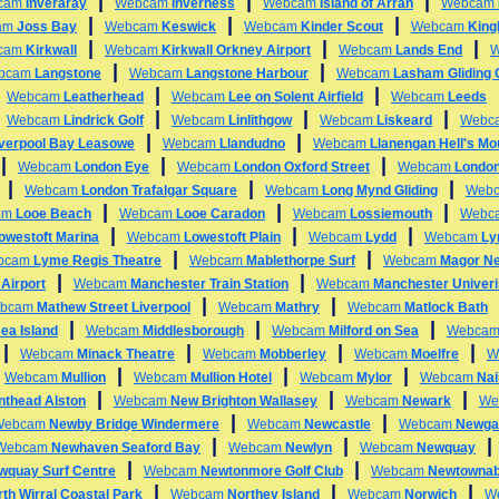
|
|
|
cam
Inveraray
Webcam
Inverness
Webcam
Island of Arran
Webcam
|
|
|
am
Joss Bay
Webcam
Keswick
Webcam
Kinder Scout
Webcam
King
|
|
|
cam
Kirkwall
Webcam
Kirkwall Orkney Airport
Webcam
Lands End
|
|
bcam
Langstone
Webcam
Langstone Harbour
Webcam
Lasham Gliding 
|
|
|
Webcam
Leatherhead
Webcam
Lee on Solent Airfield
Webcam
Leeds
|
|
|
|
Webcam
Lindrick Golf
Webcam
Linlithgow
Webcam
Liskeard
Webc
|
|
iverpool Bay Leasowe
Webcam
Llandudno
Webcam
Llanengan Hell's Mo
|
|
|
Webcam
London Eye
Webcam
London Oxford Street
Webcam
London
|
|
|
Webcam
London Trafalgar Square
Webcam
Long Mynd Gliding
Web
|
|
|
am
Looe Beach
Webcam
Looe Caradon
Webcam
Lossiemouth
Webc
|
|
|
owestoft Marina
Webcam
Lowestoft Plain
Webcam
Lydd
Webcam
Ly
|
|
bcam
Lyme Regis Theatre
Webcam
Mablethorpe Surf
Webcam
Magor N
|
|
Airport
Webcam
Manchester Train Station
Webcam
Manchester Univeri
|
|
bcam
Mathew Street Liverpool
Webcam
Mathry
Webcam
Matlock Bath
|
|
|
ea Island
Webcam
Middlesborough
Webcam
Milford on Sea
Webca
|
|
|
|
Webcam
Minack Theatre
Webcam
Mobberley
Webcam
Moelfre
W
|
|
|
|
Webcam
Mullion
Webcam
Mullion Hotel
Webcam
Mylor
Webcam
Nai
|
|
|
nthead Alston
Webcam
New Brighton Wallasey
Webcam
Newark
We
|
|
Webcam
Newby Bridge Windermere
Webcam
Newcastle
Webcam
Newga
|
|
Webcam
Newhaven Seaford Bay
Webcam
Newlyn
Webcam
Newquay
|
|
wquay Surf Centre
Webcam
Newtonmore Golf Club
Webcam
Newtowna
|
|
|
th Wirral Coastal Park
Webcam
Northey Island
Webcam
Norwich
W