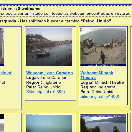
mostramos
8 webcams
.
gina podrá ver un listado con todas las webcam encontradas en esta zo
busqueda
- Has solicitado buscar el termino
“Reino_Unido”
sle of
Webcam Looe Caradon
Webcam Minack
Lugar:
Looe Caradon
Theatre
 of
Región:
Inglaterra
Lugar:
Minack Theatre
Pais:
Reino Unido
Región:
Inglaterra
Sitio original (nº 399)
Pais:
Reino Unido
Sitio original (nº 400)