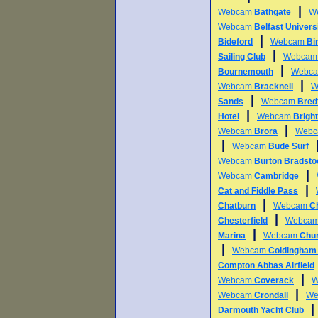
|
Webcam
Bathgate
W
Webcam
Belfast Univers
|
Bideford
Webcam
Bi
|
Sailing Club
Webca
|
Bournemouth
Webc
|
Webcam
Bracknell
W
|
Sands
Webcam
Bredf
|
Hotel
Webcam
Bright
|
Webcam
Brora
Web
|
Webcam
Bude Surf
Webcam
Burton Bradsto
|
Webcam
Cambridge
|
Cat and Fiddle Pass
|
Chatburn
Webcam
Ch
|
Chesterfield
Webca
|
Marina
Webcam
Chu
|
Webcam
Coldingham
Compton Abbas Airfield
|
Webcam
Coverack
W
|
Webcam
Crondall
We
Darmouth Yacht Club