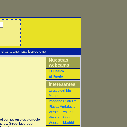
Islas Canarias
,
Barcelona
Nuestras
webcams
El Charco
El Puerto
Interesantes
Estado del Mar
Mareas
Imagenes Satelite
Playas Andalucia
Webcam Asturias
Webcam Gijon
l tiempo en vivo y directo
Webcam Madrid
thew Street Liverpool.