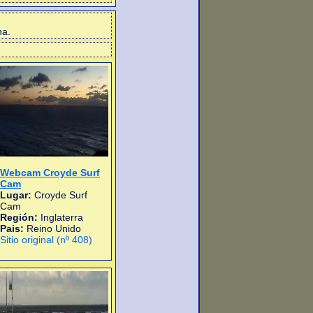
na.
Webcam Croyde Surf
Cam
Lugar:
Croyde Surf
Cam
Región:
Inglaterra
Pais:
Reino Unido
Sitio original (nº 408)