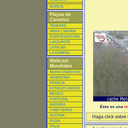
MURCIA
Playas de
Canarias
TENERIFE
GRAN CANARIA
FUERTEVENTURA
LANZAROTE
LA PALMA
LA GOMERA
Webcam
Mundiales
REINO UNIDO (UK)
ARGENTINA
FRANCIA
ESTADOS UNIDOS
MEXICO
PORTUGAL
MADEIRA
Esto es una
i
CABO VERDE
AUSTRIA
Haga click sobre u
RUSIA
ITALIA