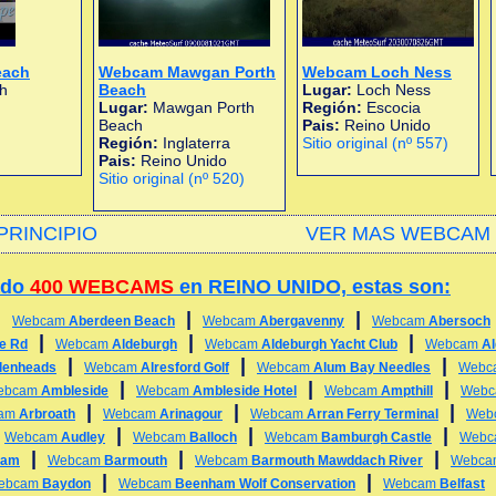
each
Webcam Mawgan Porth
Webcam Loch Ness
h
Beach
Lugar:
Loch Ness
Lugar:
Mawgan Porth
Región:
Escocia
Beach
Pais:
Reino Unido
Región:
Inglaterra
Sitio original (nº 557)
Pais:
Reino Unido
Sitio original (nº 520)
PRINCIPIO
VER MAS WEBCAM 
ado
400 WEBCAMS
en REINO UNIDO, estas son:
|
|
|
Webcam
Aberdeen Beach
Webcam
Abergavenny
Webcam
Abersoch
|
|
|
ge Rd
Webcam
Aldeburgh
Webcam
Aldeburgh Yacht Club
Webcam
A
|
|
|
lenheads
Webcam
Alresford Golf
Webcam
Alum Bay Needles
Webc
|
|
|
ebcam
Ambleside
Webcam
Ambleside Hotel
Webcam
Ampthill
Web
|
|
|
am
Arbroath
Webcam
Arinagour
Webcam
Arran Ferry Terminal
Web
|
|
|
|
Webcam
Audley
Webcam
Balloch
Webcam
Bamburgh Castle
Web
|
|
|
ham
Webcam
Barmouth
Webcam
Barmouth Mawddach River
Webc
|
|
ebcam
Baydon
Webcam
Beenham Wolf Conservation
Webcam
Belfast