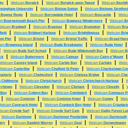
|
|
|
ity
Webcam
Berwick
Webcam
Berwick-upon-Tweed
Webcam
Bexhil
|
|
rmingham University
Webcam
Bishop Sutton
Webcam
Bishops Strotfor
|
|
|
m
Bognor Regis
Webcam
Borrowdale Hotel
Webcam
Boscastle
Webc
|
|
am
Bournemouth Beach Pier
Webcam
Bowness Windermere
Webcam
B
|
|
|
ebcam
Bradwell
Webcam
Braemar
Webcam
Brampton
Webcam
Bra
|
|
|
ield
Webcam
Bridport Harbour
Webcam
Brightlingsea
Webcam
Bri
|
|
|
on Pier
Webcam
Bristol
Webcam
Bristol Traffic
Webcam
Broad Hav
|
|
cam
Brownsea Island
Webcam
Bude Breakwater
Webcam
Bude Hotel
|
|
|
Webcam
Bude Surf School
Webcam
Bude Widemouth Bay
Webcam
B
|
|
|
ck
Webcam
Buttermere
Webcam
Caiman
Webcam
Cairn o’ Mount
|
|
|
Webcam
Canvey Island
Webcam
Carbis Bay
Webcam
Carluke
Web
|
|
Webcam
Catterline
Webcam
Chalfont St Peter
Webcam
Charlestown Cor
|
|
|
atteris
Webcam
Chelmsford
Webcam
Chelsea Bridge
Webcam
Che
|
|
|
m
Chilthorne
Webcam
Christchurch
Webcam
Christchurch Harbour
|
|
|
|
rchtown
Webcam
Clevedon
Webcam
Clisham
Webcam
Clovelly
|
|
|
 Bay
Webcam
Colwyn Bay
Webcam
Combwich
Webcam
Compass Po
|
|
|
|
Webcam
Coniston
Webcam
Coniston Hotel
Webcam
Conwy
Web
|
|
ebcam
Coverack Hotel
Webcam
Crantock Bay Hotel
Webcam
Crianlari
|
|
bcam
Croyde Surf
Webcam
Croyde Surf Cam
Webcam
Dalby Forest Lo
|
|
|
Webcam
Dartmoor
Webcam
Dartmoor Postbridge
Webcam
Dartmouth
|
|
|
try
Webcam
Dawlish Warren
Webcam
Deal
Webcam
Derwentwater