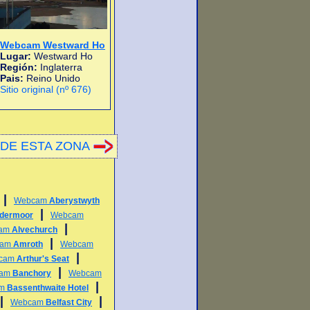
Webcam Westward Ho
Lugar:
Westward Ho
Región:
Inglaterra
Pais:
Reino Unido
Sitio original (nº 676)
DE ESTA ZONA
|
Webcam
Aberystwyth
|
ldermoor
Webcam
|
am
Alvechurch
|
cam
Amroth
Webcam
|
cam
Arthur's Seat
|
cam
Banchory
Webcam
|
am
Bassenthwaite Hotel
|
|
Webcam
Belfast City