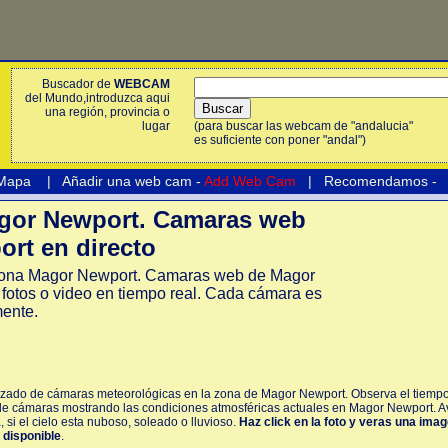
Buscador de
WEBCAM
del Mundo,introduzca aqui
una región, provincia o
lugar
(para buscar las webcam de "andalucia"
es suficiente con poner "andal")
 Mapa
|
Añadir una web cam -
Add Web Cam
|
Recomendamos
-
or Newport. Camaras web
rt en directo
ona Magor Newport. Camaras web de Magor
fotos o video en tiempo real. Cada cámara es
mente.
lizado de cámaras meteorológicas en la zona de Magor Newport. Observa el tiempo 
de cámaras mostrando las condiciones atmosféricas actuales en Magor Newport. A
 si el cielo esta nuboso, soleado o lluvioso.
Haz click en la foto y veras una ima
á disponible
.