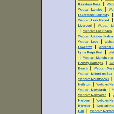
|
Kirkstone Pass
Web
|
Webcam
Langley
We
Laverstock Salisbury
Webcam
Leek Market
|
Liverpool
Webcam
L
|
Webcam
Loe Beach
Webcam
London Skyline
|
Webcam
Looe
Webc
|
Lowestoft
Webcam
L
|
Lyme Regis Port
We
|
Webcam
Manchester 
|
Holiday Cottages
We
|
Beach
Webcam
Mers
Webcam
Milford-on-Sea
Webcam
Mountsorrel
|
Neilston
Webcam
Ne
|
Webcam
Newburgh
|
Webcam
Newhaven
|
Harbour
Webcam
Ne
|
Berwick
Webcam
Nor
|
Hall
Webcam
Norwich