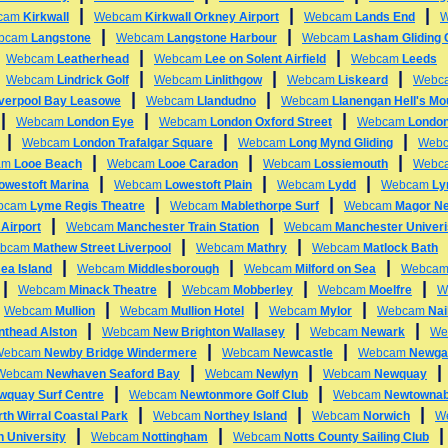
|
|
|
cam
Kirkwall
Webcam
Kirkwall Orkney Airport
Webcam
Lands End
|
|
bcam
Langstone
Webcam
Langstone Harbour
Webcam
Lasham Gliding 
|
|
|
Webcam
Leatherhead
Webcam
Lee on Solent Airfield
Webcam
Leeds
|
|
|
|
Webcam
Lindrick Golf
Webcam
Linlithgow
Webcam
Liskeard
Webc
|
|
iverpool Bay Leasowe
Webcam
Llandudno
Webcam
Llanengan Hell's Mo
|
|
|
Webcam
London Eye
Webcam
London Oxford Street
Webcam
London
|
|
|
Webcam
London Trafalgar Square
Webcam
Long Mynd Gliding
Web
|
|
|
am
Looe Beach
Webcam
Looe Caradon
Webcam
Lossiemouth
Webc
|
|
|
owestoft Marina
Webcam
Lowestoft Plain
Webcam
Lydd
Webcam
Ly
|
|
bcam
Lyme Regis Theatre
Webcam
Mablethorpe Surf
Webcam
Magor N
|
|
Airport
Webcam
Manchester Train Station
Webcam
Manchester Univeri
|
|
bcam
Mathew Street Liverpool
Webcam
Mathry
Webcam
Matlock Bath
|
|
|
ea Island
Webcam
Middlesborough
Webcam
Milford on Sea
Webca
|
|
|
|
Webcam
Minack Theatre
Webcam
Mobberley
Webcam
Moelfre
W
|
|
|
|
Webcam
Mullion
Webcam
Mullion Hotel
Webcam
Mylor
Webcam
Nai
|
|
|
nthead Alston
Webcam
New Brighton Wallasey
Webcam
Newark
We
|
|
Webcam
Newby Bridge Windermere
Webcam
Newcastle
Webcam
Newga
|
|
Webcam
Newhaven Seaford Bay
Webcam
Newlyn
Webcam
Newquay
|
|
wquay Surf Centre
Webcam
Newtonmore Golf Club
Webcam
Newtowna
|
|
|
th Wirral Coastal Park
Webcam
Northey Island
Webcam
Norwich
W
|
|
 University
Webcam
Nottingham
Webcam
Notts County Sailing Club