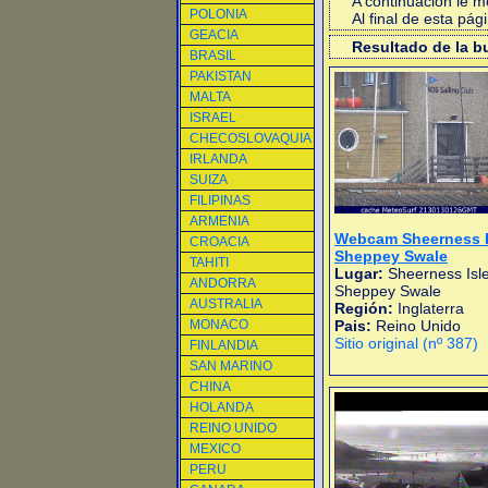
A continuacion le 
POLONIA
Al final de esta pá
GEACIA
Resultado de la 
BRASIL
PAKISTAN
MALTA
ISRAEL
CHECOSLOVAQUIA
IRLANDA
SUIZA
FILIPINAS
ARMENIA
Webcam Sheerness I
CROACIA
Sheppey Swale
TAHITI
Lugar:
Sheerness Isle
ANDORRA
Sheppey Swale
AUSTRALIA
Región:
Inglaterra
MONACO
Pais:
Reino Unido
Sitio original (nº 387)
FINLANDIA
SAN MARINO
CHINA
HOLANDA
REINO UNIDO
MEXICO
PERU