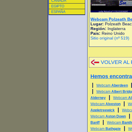
CANADA
EGIPTO
ESPAÑA
Webcam Polzeath B
Lugar:
Polzeath Beac
Región:
Inglaterra
Pais:
Reino Unido
Sitio original (nº 519)
VOLVER AL 
Hemos encontr
|
Webcam
Aberdeen
|
Webcam
Albert Brid
|
Alderney
Webcam
Al
|
Webcam
Alveston
W
|
Appletreewick
Webc
Webcam
Aston Down
|
Banff
Webcam
Bant
|
Webcam
Bathgate
W