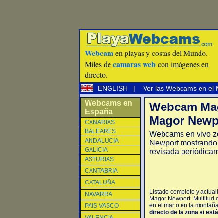
Webcam
en playas y costas del Mundo.
camaras web
Miles de
con imágenes en
directo.
ENGLISH
|
Ver las Webcams en el
Webcams en
Webcam Mag
España
Magor Newpo
CANARIAS
BALEARES
Webcams en vivo z
ANDALUCIA
Newport mostrando 
GALICIA
revisada periódica
ASTURIAS
CANTABRIA
CATALUÑA
Listado completo y actua
NAVARRA
Magor Newport. Multitud 
en el mar o en la montaña,
PAIS VASCO
directo de la zona si est
VALENCIA