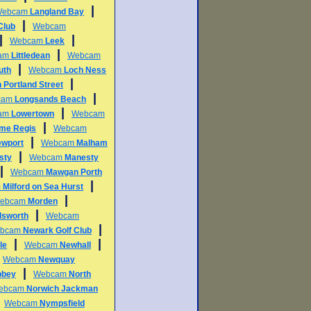
|
Webcam
Langland Bay
|
Club
Webcam
|
|
Webcam
Leek
|
am
Littledean
Webcam
|
uth
Webcam
Loch Ness
|
 Portland Street
|
cam
Longsands Beach
|
am
Lowertown
Webcam
|
me Regis
Webcam
|
ewport
Webcam
Malham
|
sty
Webcam
Manesty
|
Webcam
Mawgan Porth
|
m
Milford on Sea Hurst
|
ebcam
Morden
|
lsworth
Webcam
|
bcam
Newark Golf Club
|
|
le
Webcam
Newhall
|
Webcam
Newquay
|
bbey
Webcam
North
ebcam
Norwich Jackman
|
Webcam
Nympsfield