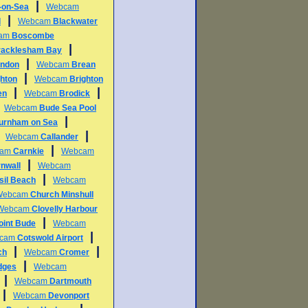
|
l-on-Sea
Webcam
|
d
Webcam
Blackwater
am
Boscombe
|
racklesham Bay
|
ndon
Webcam
Brean
|
ghton
Webcam
Brighton
|
|
en
Webcam
Brodick
|
Webcam
Bude Sea Pool
|
urnham on Sea
|
|
Webcam
Callander
|
cam
Carnkie
Webcam
|
nwall
Webcam
|
sil Beach
Webcam
Webcam
Church Minshull
Webcam
Clovelly Harbour
|
int Bude
Webcam
|
cam
Cotswold Airport
|
|
ch
Webcam
Cromer
|
dges
Webcam
|
Webcam
Dartmouth
|
Webcam
Devonport