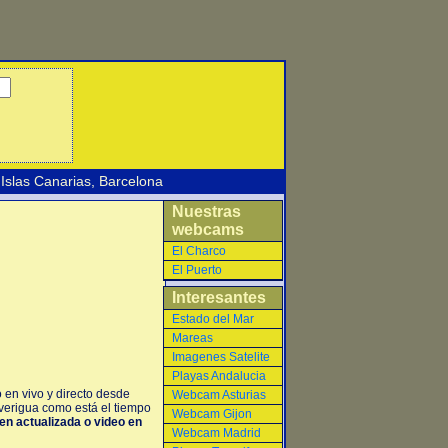
Islas Canarias
,
Barcelona
Nuestras
webcams
El Charco
El Puerto
Interesantes
Estado del Mar
Mareas
Imagenes Satelite
Playas Andalucia
en vivo y directo desde
Webcam Asturias
verigua como está el tiempo
Webcam Gijon
gen actualizada o video en
Webcam Madrid