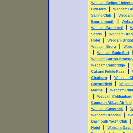
Webcam
Belfast Univers
|
Bideford
Webcam
Bi
|
Sailing Club
Webca
|
Bournemouth
Webc
|
Webcam
Bracknell
W
|
Sands
Webcam
Bredf
|
Hotel
Webcam
Bright
|
Webcam
Brora
Web
|
Webcam
Bude Surf
Webcam
Burton Bradsto
|
Webcam
Cambridge
|
Cat and Fiddle Pass
|
Chatburn
Webcam
Ch
|
Chesterfield
Webca
|
Marina
Webcam
Chu
|
Webcam
Coldingham
Compton Abbas Airfield
|
Webcam
Coverack
W
|
Webcam
Crondall
We
Darmouth Yacht Club
|
Hotel
Webcam
Daven