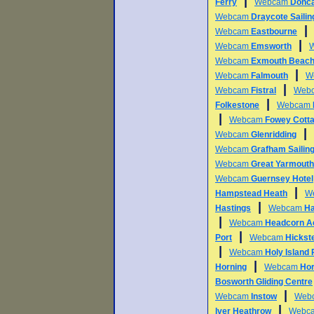
|
Ferry
Webcam
Donca
Webcam
Draycote Sailin
Webcam
Eastbourne
|
Webcam
Emsworth
Webcam
Exmouth Beac
|
Webcam
Falmouth
W
|
Webcam
Fistral
Web
|
Folkestone
Webcam
|
Webcam
Fowey Cott
|
Webcam
Glenridding
Webcam
Grafham Sailing
Webcam
Great Yarmouth
Webcam
Guernsey Hotel
|
Hampstead Heath
W
|
Hastings
Webcam
Ha
|
Webcam
Headcorn A
|
Port
Webcam
Hickst
|
Webcam
Holy Island
|
Horning
Webcam
Hor
Bosworth Gliding Centre
|
Webcam
Instow
Web
|
Iver Heathrow
Webc