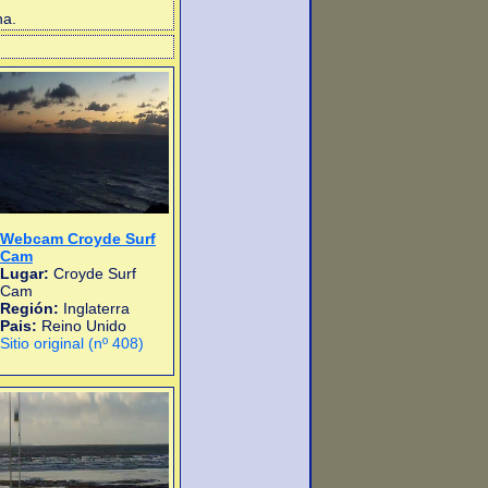
na.
Webcam Croyde Surf
Cam
Lugar:
Croyde Surf
Cam
Región:
Inglaterra
Pais:
Reino Unido
Sitio original (nº 408)