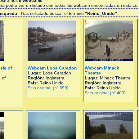
mostramos
8 webcams
.
gina podrá ver un listado con todas las webcam encontradas en esta zo
busqueda
- Has solicitado buscar el termino
“Reino_Unido”
sle of
Webcam Looe Caradon
Webcam Minack
Lugar:
Looe Caradon
Theatre
 of
Región:
Inglaterra
Lugar:
Minack Theatre
Pais:
Reino Unido
Región:
Inglaterra
Sitio original (nº 399)
Pais:
Reino Unido
Sitio original (nº 400)