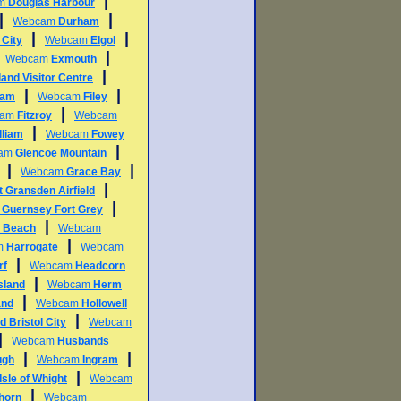
|
am
Douglas Harbour
|
|
Webcam
Durham
|
|
 City
Webcam
Elgol
|
|
Webcam
Exmouth
|
land Visitor Centre
|
|
ham
Webcam
Filey
|
cam
Fitzroy
Webcam
|
lliam
Webcam
Fowey
|
am
Glencoe Mountain
|
|
Webcam
Grace Bay
|
t Gransden Airfield
|
m
Guernsey Fort Grey
|
e Beach
Webcam
|
m
Harrogate
Webcam
|
rf
Webcam
Headcorn
|
sland
Webcam
Herm
|
and
Webcam
Hollowell
|
d Bristol City
Webcam
|
Webcam
Husbands
|
|
ugh
Webcam
Ingram
|
Isle of Whight
Webcam
|
horn
Webcam