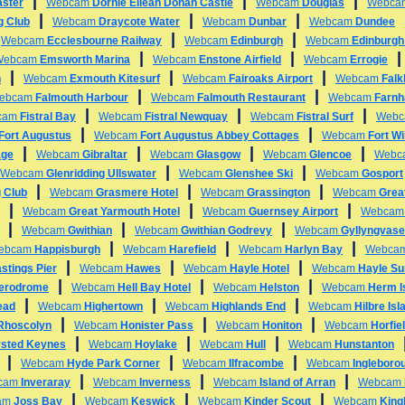
|
|
|
ster
Webcam
Dornie Eilean Donan Castle
Webcam
Douglas
Webc
|
|
|
g Club
Webcam
Draycote Water
Webcam
Dunbar
Webcam
Dundee
|
|
|
Webcam
Ecclesbourne Railway
Webcam
Edinburgh
Webcam
Edinburgh
|
|
Webcam
Emsworth Marina
Webcam
Enstone Airfield
Webcam
Errogie
|
|
|
h
Webcam
Exmouth Kitesurf
Webcam
Fairoaks Airport
Webcam
Falk
|
|
ebcam
Falmouth Harbour
Webcam
Falmouth Restaurant
Webcam
Farn
|
|
|
cam
Fistral Bay
Webcam
Fistral Newquay
Webcam
Fistral Surf
Web
|
|
Fort Augustus
Webcam
Fort Augustus Abbey Cottages
Webcam
Fort Wi
|
|
|
|
age
Webcam
Gibraltar
Webcam
Glasgow
Webcam
Glencoe
Webc
|
|
Webcam
Glenridding Ullswater
Webcam
Glenshee Ski
Webcam
Gosport
|
|
|
 Club
Webcam
Grasmere Hotel
Webcam
Grassington
Webcam
Grea
|
|
|
Webcam
Great Yarmouth Hotel
Webcam
Guernsey Airport
Webca
|
|
|
Webcam
Gwithian
Webcam
Gwithian Godrevy
Webcam
Gyllyngvas
|
|
|
ebcam
Happisburgh
Webcam
Harefield
Webcam
Harlyn Bay
Webca
|
|
|
stings Pier
Webcam
Hawes
Webcam
Hayle Hotel
Webcam
Hayle Su
|
|
|
erodrome
Webcam
Hell Bay Hotel
Webcam
Helston
Webcam
Herm I
|
|
|
ead
Webcam
Highertown
Webcam
Highlands End
Webcam
Hilbre Isl
|
|
|
 Rhoscolyn
Webcam
Honister Pass
Webcam
Honiton
Webcam
Horfiel
|
|
|
sted Keynes
Webcam
Hoylake
Webcam
Hull
Webcam
Hunstanton
|
|
|
Webcam
Hyde Park Corner
Webcam
Ilfracombe
Webcam
Ingleboro
|
|
|
cam
Inveraray
Webcam
Inverness
Webcam
Island of Arran
Webcam
|
|
|
am
Joss Bay
Webcam
Keswick
Webcam
Kinder Scout
Webcam
King