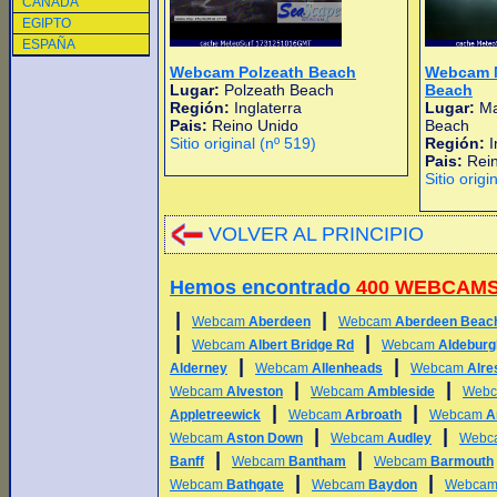
CANADA
EGIPTO
ESPAÑA
Webcam Polzeath Beach
Webcam 
Lugar:
Polzeath Beach
Beach
Región:
Inglaterra
Lugar:
Ma
Pais:
Reino Unido
Beach
Sitio original (nº 519)
Región:
I
Pais:
Rein
Sitio origi
VOLVER AL PRINCIPIO
Hemos encontrado
400 WEBCAM
|
|
Webcam
Aberdeen
Webcam
Aberdeen Beac
|
|
Webcam
Albert Bridge Rd
Webcam
Aldeburg
|
|
Alderney
Webcam
Allenheads
Webcam
Alre
|
|
Webcam
Alveston
Webcam
Ambleside
Web
|
|
Appletreewick
Webcam
Arbroath
Webcam
A
|
|
Webcam
Aston Down
Webcam
Audley
Webc
|
|
Banff
Webcam
Bantham
Webcam
Barmouth
|
|
Webcam
Bathgate
Webcam
Baydon
Webca