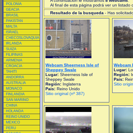
A continuacion le mostramos
8 webcams
.
POLONIA
Al final de esta página podrá ver un listad
GEACIA
Resultado de la busqueda
- Has solicitad
BRASIL
PAKISTAN
MALTA
ISRAEL
CHECOSLOVAQUIA
IRLANDA
SUIZA
FILIPINAS
ARMENIA
Webcam Sheerness Isle of
Webcam 
CROACIA
Sheppey Swale
Lugar:
Lo
TAHITI
Lugar:
Sheerness Isle of
Región:
I
ANDORRA
Sheppey Swale
Pais:
Rein
AUSTRALIA
Región:
Inglaterra
Sitio origi
MONACO
Pais:
Reino Unido
Sitio original (nº 387)
FINLANDIA
SAN MARINO
CHINA
HOLANDA
REINO UNIDO
MEXICO
PERU