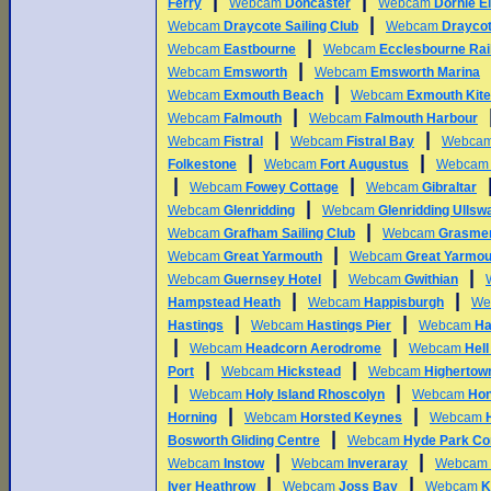
|
|
Ferry
Webcam
Doncaster
Webcam
Dornie E
|
Webcam
Draycote Sailing Club
Webcam
Draycot
|
Webcam
Eastbourne
Webcam
Ecclesbourne Rai
|
Webcam
Emsworth
Webcam
Emsworth Marina
|
Webcam
Exmouth Beach
Webcam
Exmouth Kite
|
Webcam
Falmouth
Webcam
Falmouth Harbour
|
|
Webcam
Fistral
Webcam
Fistral Bay
Webca
|
|
Folkestone
Webcam
Fort Augustus
Webca
|
|
Webcam
Fowey Cottage
Webcam
Gibraltar
|
Webcam
Glenridding
Webcam
Glenridding Ullsw
|
Webcam
Grafham Sailing Club
Webcam
Grasmer
|
Webcam
Great Yarmouth
Webcam
Great Yarmou
|
|
Webcam
Guernsey Hotel
Webcam
Gwithian
|
|
Hampstead Heath
Webcam
Happisburgh
We
|
|
Hastings
Webcam
Hastings Pier
Webcam
H
|
|
Webcam
Headcorn Aerodrome
Webcam
Hell
|
|
Port
Webcam
Hickstead
Webcam
Highertow
|
|
Webcam
Holy Island Rhoscolyn
Webcam
Hon
|
|
Horning
Webcam
Horsted Keynes
Webcam
|
Bosworth Gliding Centre
Webcam
Hyde Park Co
|
|
Webcam
Instow
Webcam
Inveraray
Webcam
|
|
Iver Heathrow
Webcam
Joss Bay
Webcam
K