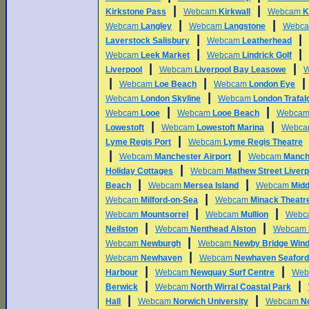
|
|
Kirkstone Pass
Webcam
Kirkwall
Webcam
K
|
|
Webcam
Langley
Webcam
Langstone
Webc
|
|
Laverstock Salisbury
Webcam
Leatherhead
|
|
Webcam
Leek Market
Webcam
Lindrick Golf
|
|
Liverpool
Webcam
Liverpool Bay Leasowe
|
|
Webcam
Loe Beach
Webcam
London Eye
|
Webcam
London Skyline
Webcam
London Trafal
|
|
Webcam
Looe
Webcam
Looe Beach
Webca
|
|
Lowestoft
Webcam
Lowestoft Marina
Webc
|
Lyme Regis Port
Webcam
Lyme Regis Theatre
|
|
Webcam
Manchester Airport
Webcam
Manche
|
Holiday Cottages
Webcam
Mathew Street Liverp
|
|
Beach
Webcam
Mersea Island
Webcam
Midd
|
Webcam
Milford-on-Sea
Webcam
Minack Theatr
|
|
Webcam
Mountsorrel
Webcam
Mullion
Webc
|
|
Neilston
Webcam
Nenthead Alston
Webcam
|
Webcam
Newburgh
Webcam
Newby Bridge Win
|
Webcam
Newhaven
Webcam
Newhaven Seaford
|
|
Harbour
Webcam
Newquay Surf Centre
We
|
|
Berwick
Webcam
North Wirral Coastal Park
|
|
Hall
Webcam
Norwich University
Webcam
N