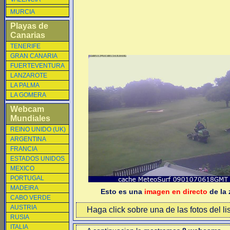
MURCIA
Playas de
Canarias
TENERIFE
GRAN CANARIA
FUERTEVENTURA
LANZAROTE
LA PALMA
LA GOMERA
Webcam
Mundiales
REINO UNIDO (UK)
ARGENTINA
FRANCIA
ESTADOS UNIDOS
MEXICO
PORTUGAL
MADEIRA
Esto es una
imagen en directo
de la 
CABO VERDE
AUSTRIA
Haga click sobre una de las fotos del li
RUSIA
ITALIA