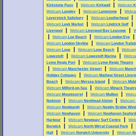
|
|
Kirkstone Pass
Webcam
Kirkwall
Webcam
K
|
|
Webcam
Langley
Webcam
Langstone
Webc
|
|
Laverstock Salisbury
Webcam
Leatherhead
|
|
Webcam
Leek Market
Webcam
Lindrick Golf
|
|
Liverpool
Webcam
Liverpool Bay Leasowe
|
|
Webcam
Loe Beach
Webcam
London Eye
|
Webcam
London Skyline
Webcam
London Trafal
|
|
Webcam
Looe
Webcam
Looe Beach
Webca
|
|
Lowestoft
Webcam
Lowestoft Marina
Webc
|
Lyme Regis Port
Webcam
Lyme Regis Theatre
|
|
Webcam
Manchester Airport
Webcam
Manche
|
Holiday Cottages
Webcam
Mathew Street Liverp
|
|
Beach
Webcam
Mersea Island
Webcam
Midd
|
Webcam
Milford-on-Sea
Webcam
Minack Theatr
|
|
Webcam
Mountsorrel
Webcam
Mullion
Webc
|
|
Neilston
Webcam
Nenthead Alston
Webcam
|
Webcam
Newburgh
Webcam
Newby Bridge Win
|
Webcam
Newhaven
Webcam
Newhaven Seaford
|
|
Harbour
Webcam
Newquay Surf Centre
We
|
|
Berwick
Webcam
North Wirral Coastal Park
|
|
Hall
Webcam
Norwich University
Webcam
N