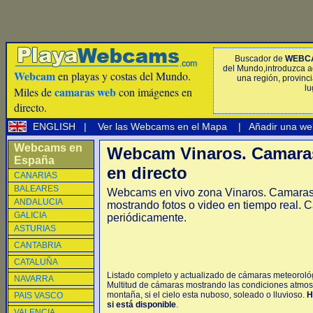
Buscador de
WEBC
del Mundo,introduzca a
Webcam
en playas y costas del Mundo.
una región, provinci
lu
camaras web
Miles de
con imágenes en
directo.
ENGLISH
|
Ver las Webcams en el Mapa
|
Añadir una we
Webcams en
Webcam Vinaros. Camara
España
en directo
CANARIAS
BALEARES
Webcams en vivo zona Vinaros. Camaras
ANDALUCIA
mostrando fotos o video en tiempo real. 
GALICIA
periódicamente.
ASTURIAS
CANTABRIA
CATALUÑA
Listado completo y actualizado de cámaras meteorológ
NAVARRA
Multitud de cámaras mostrando las condiciones atmosf
montaña, si el cielo esta nuboso, soleado o lluvioso.
H
PAIS VASCO
si está disponible
.
VALENCIA