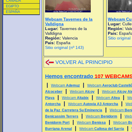
CANADA
EGIPTO
ESPAÑA
Webcam Tavernes de la
Webcam Cul
Valldigna
Lugar:
Culle
Lugar:
Tavernes de la
Región:
Val
Valldigna
Pais:
Españ
Región:
Valencia
Sitio original
Pais:
España
Sitio original (nº 143)
VOLVER AL PRINCIPIO
Hemos encontrado
107 WEBCAM
|
|
Webcam
Ademuz
Webcam
Aeroclub Castell
|
|
Alcoceber
Webcam
Alcoy
Webcam
Alcoy Al
|
|
|
Playa
Webcam
Altabix
Webcam
Altea
W
|
|
Antorcha
Webcam
Autovia A3 Antorcha
We
|
de la Paz Carretera Su Eminencia
Webcam
Beni
|
|
Benicassim Terrers
Webcam
Benidorm
We
|
|
Benidorm Port
Webcam
Benissa
Webcam
Bo
|
|
Burriana Arenal
Webcam
Callosa del Sarria