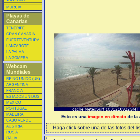
MURCIA
Playas de
Canarias
TENERIFE
GRAN CANARIA
FUERTEVENTURA
LANZAROTE
LA PALMA
LA GOMERA
Webcam
Mundiales
REINO UNIDO (UK)
ARGENTINA
FRANCIA
ESTADOS UNIDOS
MEXICO
PORTUGAL
MADEIRA
Esto es una
imagen en directo
de la 
CABO VERDE
AUSTRIA
Haga click sobre una de las fotos del li
RUSIA
ITALIA