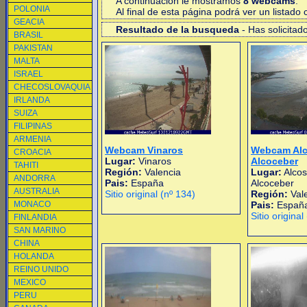
A continuacion le mostramos
8 webcams
.
POLONIA
Al final de esta página podrá ver un listad
GEACIA
Resultado de la busqueda
- Has solicitad
BRASIL
PAKISTAN
MALTA
ISRAEL
CHECOSLOVAQUIA
IRLANDA
SUIZA
FILIPINAS
ARMENIA
Webcam Vinaros
Webcam Alc
CROACIA
Lugar:
Vinaros
Alcoceber
TAHITI
Región:
Valencia
Lugar:
Alcos
ANDORRA
Pais:
España
Alcoceber
AUSTRALIA
Sitio original (nº 134)
Región:
Val
MONACO
Pais:
Españ
Sitio original
FINLANDIA
SAN MARINO
CHINA
HOLANDA
REINO UNIDO
MEXICO
PERU