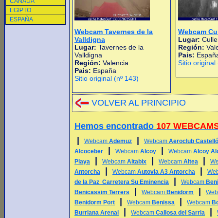
CANADA
EGIPTO
ESPAÑA
Webcam Tavernes de la
Webcam Cul
Valldigna
Lugar:
Culle
Lugar:
Tavernes de la
Región:
Val
Valldigna
Pais:
Españ
Región:
Valencia
Sitio original
Pais:
España
Sitio original (nº 143)
VOLVER AL PRINCIPIO
Hemos encontrado
107 WEBCAM
|
|
Webcam
Ademuz
Webcam
Aeroclub Castell
|
|
Alcoceber
Webcam
Alcoy
Webcam
Alcoy Al
|
|
|
Playa
Webcam
Altabix
Webcam
Altea
W
|
|
Antorcha
Webcam
Autovia A3 Antorcha
We
|
de la Paz Carretera Su Eminencia
Webcam
Beni
|
|
Benicassim Terrers
Webcam
Benidorm
We
|
|
Benidorm Port
Webcam
Benissa
Webcam
Bo
|
|
Burriana Arenal
Webcam
Callosa del Sarria