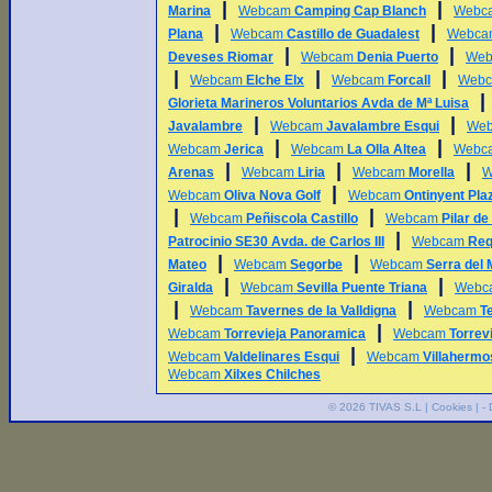
|
|
Marina
Webcam
Camping Cap Blanch
Webc
|
|
Plana
Webcam
Castillo de Guadalest
Webc
|
|
Deveses Riomar
Webcam
Denia Puerto
We
|
|
|
Webcam
Elche Elx
Webcam
Forcall
Web
Glorieta Marineros Voluntarios Avda de Mª Luisa
|
|
Javalambre
Webcam
Javalambre Esqui
We
|
|
Webcam
Jerica
Webcam
La Olla Altea
Webc
|
|
|
Arenas
Webcam
Liria
Webcam
Morella
W
|
Webcam
Oliva Nova Golf
Webcam
Ontinyent Pla
|
|
Webcam
Peñiscola Castillo
Webcam
Pilar de
|
Patrocinio SE30 Avda. de Carlos III
Webcam
Req
|
|
Mateo
Webcam
Segorbe
Webcam
Serra del
|
|
Giralda
Webcam
Sevilla Puente Triana
Webc
|
|
Webcam
Tavernes de la Valldigna
Webcam
T
|
Webcam
Torrevieja Panoramica
Webcam
Torrev
|
Webcam
Valdelinares Esqui
Webcam
Villahermo
Webcam
Xilxes Chilches
© 2026
TIVAS S.L
|
Cookies
| -