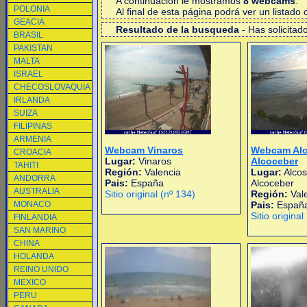
A continuacion le mostramos
8 webcams
.
POLONIA
Al final de esta página podrá ver un listad
GEACIA
Resultado de la busqueda
- Has solicitad
BRASIL
PAKISTAN
MALTA
ISRAEL
CHECOSLOVAQUIA
IRLANDA
SUIZA
FILIPINAS
ARMENIA
Webcam Vinaros
Webcam Alc
CROACIA
Lugar:
Vinaros
Alcoceber
TAHITI
Región:
Valencia
Lugar:
Alcos
ANDORRA
Pais:
España
Alcoceber
AUSTRALIA
Sitio original (nº 134)
Región:
Val
MONACO
Pais:
Españ
Sitio original
FINLANDIA
SAN MARINO
CHINA
HOLANDA
REINO UNIDO
MEXICO
PERU