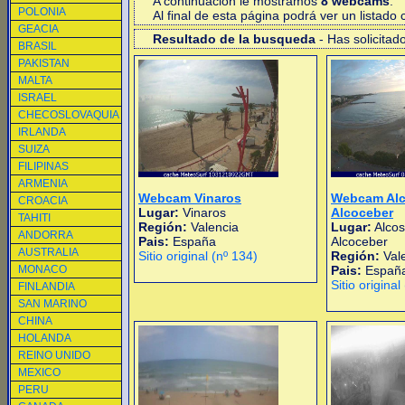
A continuacion le mostramos
8 webcams
.
POLONIA
Al final de esta página podrá ver un listad
GEACIA
Resultado de la busqueda
- Has solicitad
BRASIL
PAKISTAN
MALTA
ISRAEL
CHECOSLOVAQUIA
IRLANDA
SUIZA
FILIPINAS
ARMENIA
Webcam Vinaros
Webcam Alc
CROACIA
Lugar:
Vinaros
Alcoceber
TAHITI
Región:
Valencia
Lugar:
Alcos
ANDORRA
Pais:
España
Alcoceber
AUSTRALIA
Sitio original (nº 134)
Región:
Val
MONACO
Pais:
Españ
Sitio original
FINLANDIA
SAN MARINO
CHINA
HOLANDA
REINO UNIDO
MEXICO
PERU