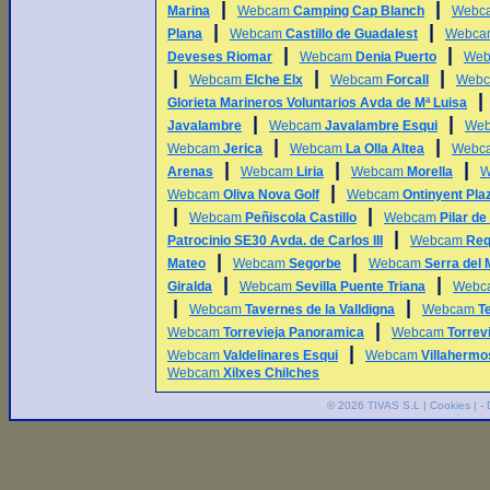
|
|
Marina
Webcam
Camping Cap Blanch
Webc
|
|
Plana
Webcam
Castillo de Guadalest
Webc
|
|
Deveses Riomar
Webcam
Denia Puerto
We
|
|
|
Webcam
Elche Elx
Webcam
Forcall
Web
Glorieta Marineros Voluntarios Avda de Mª Luisa
|
|
Javalambre
Webcam
Javalambre Esqui
We
|
|
Webcam
Jerica
Webcam
La Olla Altea
Webc
|
|
|
Arenas
Webcam
Liria
Webcam
Morella
W
|
Webcam
Oliva Nova Golf
Webcam
Ontinyent Pla
|
|
Webcam
Peñiscola Castillo
Webcam
Pilar de
|
Patrocinio SE30 Avda. de Carlos III
Webcam
Req
|
|
Mateo
Webcam
Segorbe
Webcam
Serra del
|
|
Giralda
Webcam
Sevilla Puente Triana
Webc
|
|
Webcam
Tavernes de la Valldigna
Webcam
T
|
Webcam
Torrevieja Panoramica
Webcam
Torrev
|
Webcam
Valdelinares Esqui
Webcam
Villahermo
Webcam
Xilxes Chilches
© 2026
TIVAS S.L
|
Cookies
| -