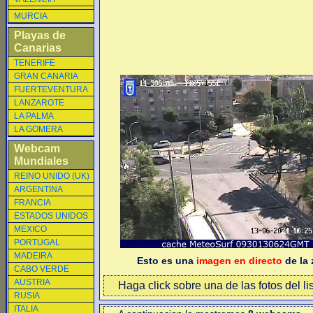
MURCIA
Playas de
Canarias
TENERIFE
GRAN CANARIA
FUERTEVENTURA
LANZAROTE
LA PALMA
LA GOMERA
Webcam
Mundiales
REINO UNIDO (UK)
ARGENTINA
FRANCIA
ESTADOS UNIDOS
MEXICO
PORTUGAL
MADEIRA
Esto es una
imagen en directo
de la 
CABO VERDE
AUSTRIA
Haga click sobre una de las fotos del li
RUSIA
ITALIA