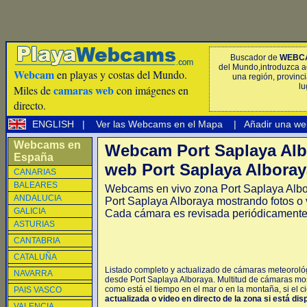
Buscador de
WEBC
del Mundo,introduzca a
Webcam
en playas y costas del Mundo.
una región, provinci
lu
camaras web
Miles de
con imágenes en
directo.
ENGLISH
|
Ver las Webcams en el Mapa
|
Añadir una we
Webcams en
Webcam Port Saplaya Alb
España
web Port Saplaya Alboray
CANARIAS
BALEARES
Webcams en vivo zona Port Saplaya Alb
ANDALUCIA
Port Saplaya Alboraya mostrando fotos o 
GALICIA
Cada cámara es revisada periódicamente
ASTURIAS
CANTABRIA
CATALUÑA
Listado completo y actualizado de cámaras meteorológ
NAVARRA
desde Port Saplaya Alboraya. Multitud de cámaras mos
como está el tiempo en el mar o en la montaña, si el c
PAIS VASCO
actualizada o video en directo de la zona si está dis
VALENCIA