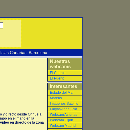
Islas Canarias
,
Barcelona
Nuestras
webcams
El Charco
El Puerto
Interesantes
Estado del Mar
Mareas
Imagenes Satelite
Playas Andalucia
o y directo desde Orihuela.
Webcam Asturias
empo en el mar o en la
Webcam Gijon
video en directo de la zona
Webcam Madrid