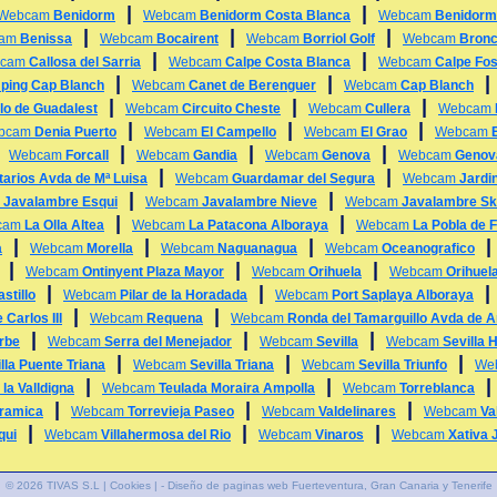
|
|
Webcam
Benidorm
Webcam
Benidorm Costa Blanca
Webcam
Benidorm
|
|
|
cam
Benissa
Webcam
Bocairent
Webcam
Borriol Golf
Webcam
Bronc
|
|
bcam
Callosa del Sarria
Webcam
Calpe Costa Blanca
Webcam
Calpe Fo
|
|
ping Cap Blanch
Webcam
Canet de Berenguer
Webcam
Cap Blanch
|
|
|
llo de Guadalest
Webcam
Circuito Cheste
Webcam
Cullera
Webcam
|
|
|
bcam
Denia Puerto
Webcam
El Campello
Webcam
El Grao
Webcam
|
|
|
|
Webcam
Forcall
Webcam
Gandia
Webcam
Genova
Webcam
Genov
|
|
tarios Avda de Mª Luisa
Webcam
Guardamar del Segura
Webcam
Jardin
|
|
m
Javalambre Esqui
Webcam
Javalambre Nieve
Webcam
Javalambre Sk
|
|
cam
La Olla Altea
Webcam
La Patacona Alboraya
Webcam
La Pobla de 
|
|
|
a
Webcam
Morella
Webcam
Naguanagua
Webcam
Oceanografico
|
|
|
Webcam
Ontinyent Plaza Mayor
Webcam
Orihuela
Webcam
Orihuela
|
|
stillo
Webcam
Pilar de la Horadada
Webcam
Port Saplaya Alboraya
|
|
Carlos III
Webcam
Requena
Webcam
Ronda del Tamarguillo Avda de A
|
|
|
rbe
Webcam
Serra del Menejador
Webcam
Sevilla
Webcam
Sevilla 
|
|
|
lla Puente Triana
Webcam
Sevilla Triana
Webcam
Sevilla Triunfo
We
|
|
la Valldigna
Webcam
Teulada Moraira Ampolla
Webcam
Torreblanca
|
|
|
oramica
Webcam
Torrevieja Paseo
Webcam
Valdelinares
Webcam
Va
|
|
|
qui
Webcam
Villahermosa del Rio
Webcam
Vinaros
Webcam
Xativa 
© 2026
TIVAS S.L
|
Cookies
| -
Diseño de paginas web Fuerteventura, Gran Canaria y Tenerife