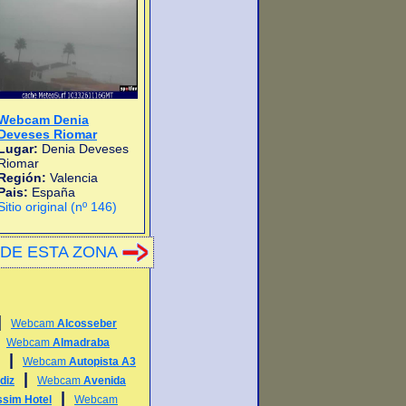
Webcam Denia
Deveses Riomar
Lugar:
Denia Deveses
Riomar
Región:
Valencia
Pais:
España
Sitio original (nº 146)
DE ESTA ZONA
|
Webcam
Alcosseber
|
Webcam
Almadraba
|
Webcam
Autopista A3
|
diz
Webcam
Avenida
|
ssim Hotel
Webcam