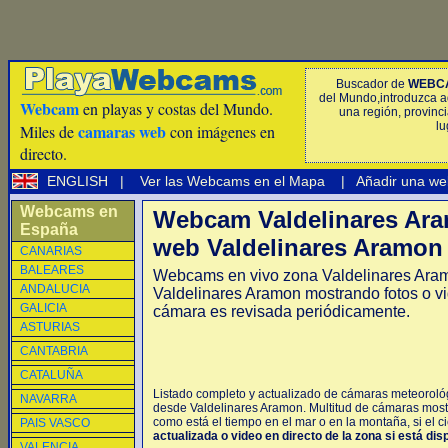
Buscador de
WEBC
del Mundo,introduzca a
Webcam
en playas y costas del Mundo.
una región, provinci
lu
camaras web
Miles de
con imágenes en
directo.
ENGLISH
|
Ver las Webcams en el Mapa
|
Añadir una we
Webcams en
Webcam Valdelinares Ar
España
web Valdelinares Aramon 
CANARIAS
BALEARES
Webcams en vivo zona Valdelinares Ara
ANDALUCIA
Valdelinares Aramon mostrando fotos o v
GALICIA
cámara es revisada periódicamente.
ASTURIAS
CANTABRIA
CATALUÑA
Listado completo y actualizado de cámaras meteorológ
NAVARRA
desde Valdelinares Aramon. Multitud de cámaras most
como está el tiempo en el mar o en la montaña, si el c
PAIS VASCO
actualizada o video en directo de la zona si está dis
VALENCIA