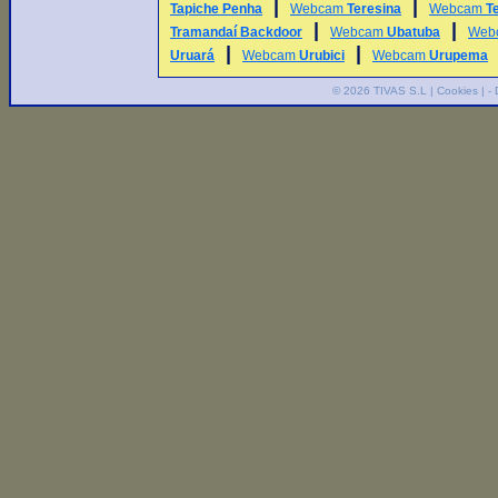
|
|
Tapiche Penha
Webcam
Teresina
Webcam
T
|
|
Tramandaí Backdoor
Webcam
Ubatuba
Web
|
|
Uruará
Webcam
Urubici
Webcam
Urupema
© 2026
TIVAS S.L
|
Cookies
| -