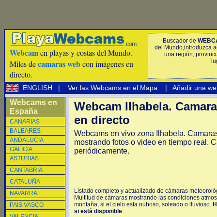
Buscador de
WEBC
del Mundo,introduzca a
Webcam
en playas y costas del Mundo.
una región, provinci
lu
camaras web
Miles de
con imágenes en
directo.
ENGLISH
|
Ver las Webcams en el Mapa
|
Añadir una we
Webcams en
Webcam Ilhabela. Camara
España
en directo
CANARIAS
BALEARES
Webcams en vivo zona Ilhabela. Camaras
ANDALUCIA
mostrando fotos o video en tiempo real. 
GALICIA
periódicamente.
ASTURIAS
CANTABRIA
CATALUÑA
Listado completo y actualizado de cámaras meteorológi
NAVARRA
Multitud de cámaras mostrando las condiciones atmosfé
montaña, si el cielo esta nuboso, soleado o lluvioso.
H
PAIS VASCO
si está disponible
.
VALENCIA