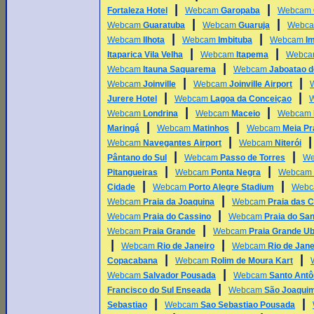
|
|
Fortaleza Hotel
Webcam
Garopaba
Webcam
|
|
Webcam
Guaratuba
Webcam
Guaruja
Webc
|
|
Webcam
Ilhota
Webcam
Imbituba
Webcam
Im
|
|
Itaparica Vila Velha
Webcam
Itapema
Webc
|
Webcam
Itauna Saquarema
Webcam
Jaboatao 
|
|
Webcam
Joinville
Webcam
Joinville Airport
|
|
Jurere Hotel
Webcam
Lagoa da Conceiçao
|
|
Webcam
Londrina
Webcam
Maceio
Webcam
|
|
Maringá
Webcam
Matinhos
Webcam
Meia Pr
|
Webcam
Navegantes Airport
Webcam
Niterói
|
|
Pântano do Sul
Webcam
Passo de Torres
W
|
|
Pitangueiras
Webcam
Ponta Negra
Webcam
|
|
Cidade
Webcam
Porto Alegre Stadium
Web
|
Webcam
Praia da Joaquina
Webcam
Praia das 
|
Webcam
Praia do Cassino
Webcam
Praia do San
|
Webcam
Praia Grande
Webcam
Praia Grande U
|
|
Webcam
Rio de Janeiro
Webcam
Rio de Jane
|
|
Copacabana
Webcam
Rolim de Moura Kart
|
Webcam
Salvador Pousada
Webcam
Santo Antô
|
Francisco do Sul Enseada
Webcam
São Joaqui
|
|
Sebastiao
Webcam
Sao Sebastiao Pousada