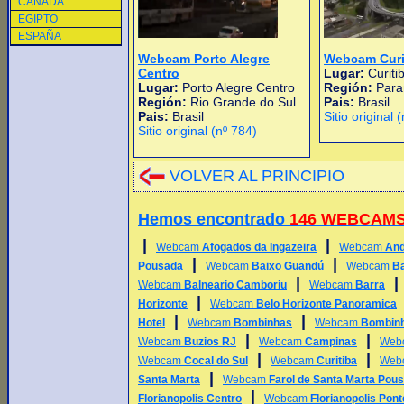
CANADA
EGIPTO
ESPAÑA
Webcam Porto Alegre
Webcam Curi
Centro
Lugar:
Curiti
Lugar:
Porto Alegre Centro
Región:
Para
Región:
Rio Grande do Sul
Pais:
Brasil
Pais:
Brasil
Sitio original 
Sitio original (nº 784)
VOLVER AL PRINCIPIO
Hemos encontrado
146 WEBCAM
|
|
Webcam
Afogados da Ingazeira
Webcam
And
|
|
Pousada
Webcam
Baixo Guandú
Webcam
Ba
|
Webcam
Balneario Camboriu
Webcam
Barra
|
Horizonte
Webcam
Belo Horizonte Panoramica
|
|
Hotel
Webcam
Bombinhas
Webcam
Bombinh
|
|
Webcam
Buzios RJ
Webcam
Campinas
Web
|
|
Webcam
Cocal do Sul
Webcam
Curitiba
Web
|
Santa Marta
Webcam
Farol de Santa Marta Pou
|
Florianopolis Centro
Webcam
Florianopolis Pont