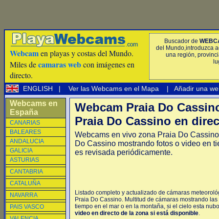
Buscador de
WEBC
del Mundo,introduzca a
Webcam
en playas y costas del Mundo.
una región, provinci
lu
camaras web
Miles de
con imágenes en
directo.
ENGLISH
|
Ver las Webcams en el Mapa
|
Añadir una we
Webcams en
Webcam Praia Do Cassin
España
Praia Do Cassino en dire
CANARIAS
BALEARES
Webcams en vivo zona Praia Do Cassino
ANDALUCIA
Do Cassino mostrando fotos o video en t
GALICIA
es revisada periódicamente.
ASTURIAS
CANTABRIA
CATALUÑA
Listado completo y actualizado de cámaras meteorológ
NAVARRA
Praia Do Cassino. Multitud de cámaras mostrando las 
tiempo en el mar o en la montaña, si el cielo esta nub
PAIS VASCO
video en directo de la zona si está disponible
.
VALENCIA