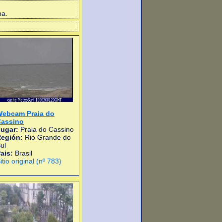
na.
ebcam Praia do
assino
ugar:
Praia do Cassino
Región:
Rio Grande do
ul
ais:
Brasil
itio original (nº 783)