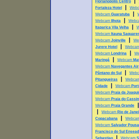
|
Florianopolis Centro
|
Fortaleza Hotel
Web
|
Webcam
Guaratuba
|
Webcam
Ilhota
Webc
|
Itaparica Vila Velha
Webcam
Itauna Saquar
|
Webcam
Joinville
We
|
Jurere Hotel
Webca
|
Webcam
Londrina
W
|
Maringá
Webcam
Ma
Webcam
Navegantes Air
|
Pântano do Sul
Web
|
Pitangueiras
Webca
|
Cidade
Webcam
Port
Webcam
Praia da Joaqui
Webcam
Praia do Cassi
Webcam
Praia Grande
|
Webcam
Rio de Jane
|
Copacabana
Webca
Webcam
Salvador Pous
Francisco do Sul Ensea
|
Sebastiao
Webcam
S