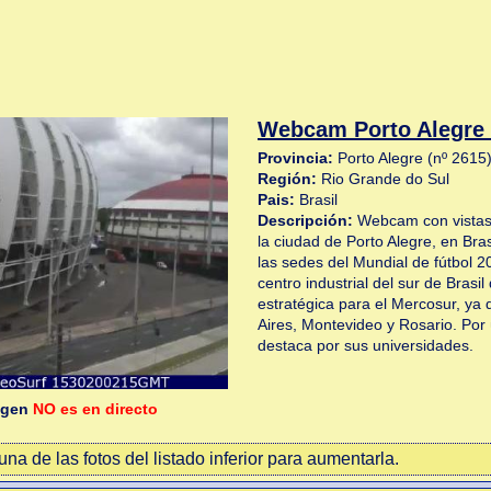
Webcam Porto Alegre
Provincia:
Porto Alegre (nº 2615
Región:
Rio Grande do Sul
Pais:
Brasil
Descripción:
Webcam con vistas a
la ciudad de Porto Alegre, en Bra
las sedes del Mundial de fútbol 2
centro industrial del sur de Brasi
estratégica para el Mercosur, ya
Aires, Montevideo y Rosario. Por 
destaca por sus universidades.
agen
NO es en directo
na de las fotos del listado inferior para aumentarla.