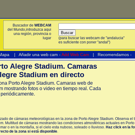
Buscador de
WEBCAM
del Mundo,introduzca aqui
una región, provincia o
lugar
(para buscar las webcam de "andalucia"
es suficiente con poner "andal")
 Mapa
|
Añadir una web cam -
Add Web Cam
|
Recomendamos
-
to Alegre Stadium. Camaras
legre Stadium en directo
ona Porto Alegre Stadium. Camaras web de
m mostrando fotos o video en tiempo real. Cada
 periódicamente.
izado de cámaras meteorológicas en la zona de Porto Alegre Stadium. Observa el t
m. Multitud de cámaras mostrando las condiciones atmosféricas actuales en Porto
mar o en la montaña, si el cielo esta nuboso, soleado o lluvioso.
Haz click en la f
recto de la zona si está disponible
.