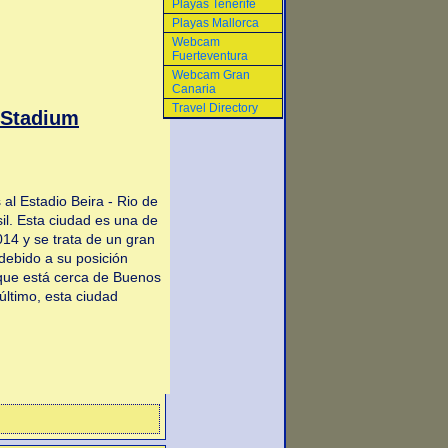
Playas Tenerife
Playas Mallorca
Webcam
Fuerteventura
Webcam Gran
Canaria
Travel Directory
 Stadium
)
l Estadio Beira - Rio de
sil. Esta ciudad es una de
014 y se trata de un gran
l debido a su posición
 que está cerca de Buenos
último, esta ciudad