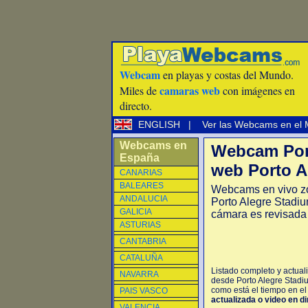
Webcam
en playas y costas del Mundo.
camaras web
Miles de
con imágenes en
directo.
ENGLISH
|
Ver las Webcams en el
Webcams en
Webcam Por
España
web Porto A
CANARIAS
BALEARES
Webcams en vivo z
ANDALUCIA
Porto Alegre Stadiu
GALICIA
cámara es revisada
ASTURIAS
CANTABRIA
CATALUÑA
Listado completo y actual
NAVARRA
desde Porto Alegre Stadiu
como está el tiempo en el 
PAIS VASCO
actualizada o video en di
VALENCIA