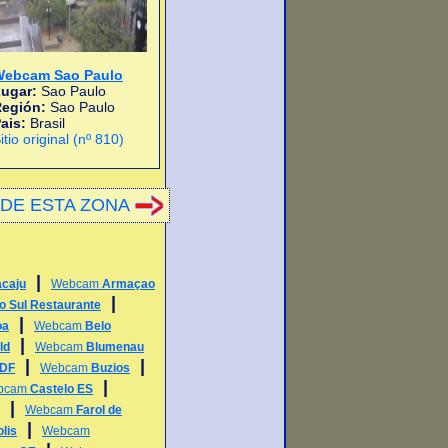
Webcam Sao Paulo
ugar:
Sao Paulo
Región:
Sao Paulo
ais:
Brasil
itio original (nº 810)
DE ESTA ZONA
|
acaju
Webcam
Armaçao
|
o Sul Restaurante
|
oa
Webcam
Belo
|
ld
Webcam
Blumenau
|
|
 DF
Webcam
Buzios
|
bcam
Castelo ES
|
Webcam
Farol de
|
olis
Webcam