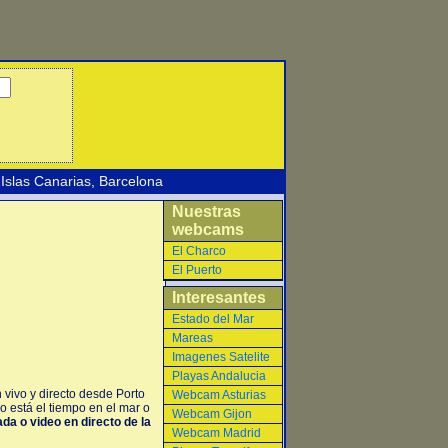
Islas Canarias
,
Barcelona
Nuestras
webcams
El Charco
El Puerto
Interesantes
Estado del Mar
Mareas
Imagenes Satelite
Playas Andalucia
 vivo y directo desde Porto
Webcam Asturias
 está el tiempo en el mar o
Webcam Gijon
ada o video en directo de la
Webcam Madrid