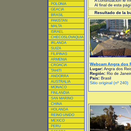
A continuacion le 
POLONIA
Al final de esta pá
GEACIA
Resultado de la 
BRASIL
PAKISTAN
MALTA
ISRAEL
CHECOSLOVAQUIA
IRLANDA
SUIZA
FILIPINAS
ARMENIA
Webcam Angra dos 
CROACIA
Lugar:
Angra dos Rei
TAHITI
Región:
Rio de Janei
ANDORRA
Pais:
Brasil
AUSTRALIA
Sitio original (nº 240)
MONACO
FINLANDIA
SAN MARINO
CHINA
HOLANDA
REINO UNIDO
MEXICO
PERU