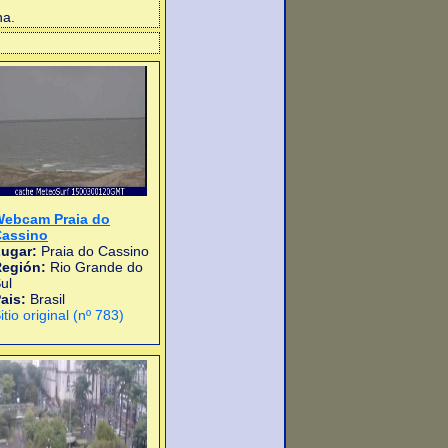
na.
ebcam Praia do
assino
ugar:
Praia do Cassino
Región:
Rio Grande do
ul
ais:
Brasil
itio original (nº 783)