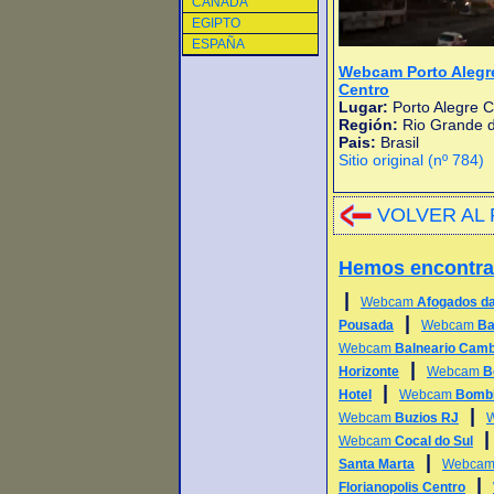
CANADA
EGIPTO
ESPAÑA
Webcam Porto Alegr
Centro
Lugar:
Porto Alegre C
Región:
Rio Grande d
Pais:
Brasil
Sitio original (nº 784)
VOLVER AL 
Hemos encontr
|
Webcam
Afogados da
|
Pousada
Webcam
Ba
Webcam
Balneario Camb
|
Horizonte
Webcam
B
|
Hotel
Webcam
Bomb
|
Webcam
Buzios RJ
Webcam
Cocal do Sul
|
Santa Marta
Webca
|
Florianopolis Centro