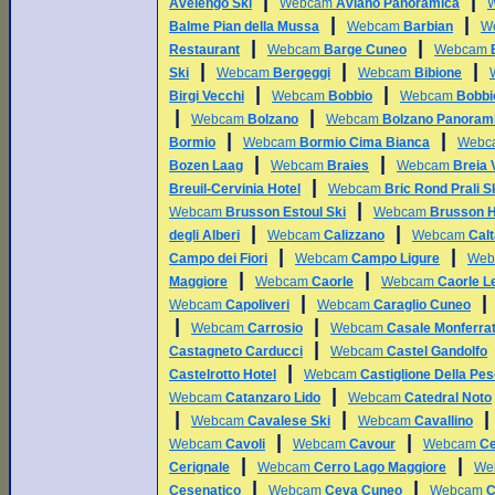
|
|
Avelengo Ski
Webcam
Aviano Panoramica
|
|
Balme Pian della Mussa
Webcam
Barbian
W
|
|
Restaurant
Webcam
Barge Cuneo
Webcam
|
|
|
Ski
Webcam
Bergeggi
Webcam
Bibione
|
|
Birgi Vecchi
Webcam
Bobbio
Webcam
Bobbio
|
|
Webcam
Bolzano
Webcam
Bolzano Panoram
|
|
Bormio
Webcam
Bormio Cima Bianca
Webc
|
|
Bozen Laag
Webcam
Braies
Webcam
Breia V
|
Breuil-Cervinia Hotel
Webcam
Bric Rond Prali S
|
Webcam
Brusson Estoul Ski
Webcam
Brusson H
|
|
degli Alberi
Webcam
Calizzano
Webcam
Calt
|
|
Campo dei Fiori
Webcam
Campo Ligure
We
|
|
Maggiore
Webcam
Caorle
Webcam
Caorle L
|
Webcam
Capoliveri
Webcam
Caraglio Cuneo
|
|
Webcam
Carrosio
Webcam
Casale Monferra
|
Castagneto Carducci
Webcam
Castel Gandolfo
|
Castelrotto Hotel
Webcam
Castiglione Della Pes
|
Webcam
Catanzaro Lido
Webcam
Catedral Noto
|
|
Webcam
Cavalese Ski
Webcam
Cavallino
|
|
Webcam
Cavoli
Webcam
Cavour
Webcam
Ce
|
|
Cerignale
Webcam
Cerro Lago Maggiore
We
|
|
Cesenatico
Webcam
Ceva Cuneo
Webcam
C