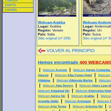
CANADA
EGIPTO
ESPAÑA
Webcam Arabba
Webcam Anderm
Lugar:
Arabba
Lugar:
Andermatt
Región:
Veneto
Región:
Uri
Pais:
Italia
Pais:
Suiza
Sitio original (nº 299)
Sitio original (nº 
VOLVER AL PRINCIPIO
Hemos encontrado
400 WEBCAM
|
|
Webcam
Acereto
Webcam
Agrate Conturbia 
|
|
Alassio
Webcam
Alba Cuneo Hotel
Webcam
|
|
Albidona
Webcam
Albissola Marina
Webca
|
|
Webcam
Alpe Devero
Webcam
Alpes Lago d
|
Webcam
Antagnod Ski
Webcam
Anterselva Hote
|
|
Webcam
Aprica Ski
Webcam
Arabba
Webc
|
|
Arenella Giglio
Webcam
Arenzano
Webcam
|
|
Webcam
Arta Terme
Webcam
Artesina Ski
W