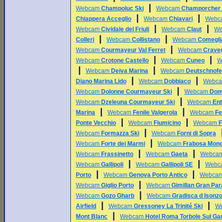
|
Webcam
Champoluc Ski
Webcam
Champorcher 
|
|
Chiappera Acceglio
Webcam
Chiavari
Webc
|
|
Webcam
Cividale del Friuli
Webcam
Claut
W
|
|
Colleri
Webcam
Collistano
Webcam
Comegli
|
Webcam
Courmayeur Val Ferret
Webcam
Crave
|
|
Webcam
Crotone Castello
Webcam
Cuneo
W
|
|
Webcam
Deiva Marina
Webcam
Deutschnof
|
|
Diano Marina Lido
Webcam
Dobbiaco
Webc
|
Webcam
Dolonne Courmayeur Ski
Webcam
Dom
|
Webcam
Dzeleuna Courmayeur Ski
Webcam
En
|
|
Marina
Webcam
Fenile Valgerola
Webcam
Fe
|
|
Ponte Vecchio
Webcam
Fiumicino
Webcam
F
|
Webcam
Formazza Ski
Webcam
Forni di Sopra
|
Webcam
Forte dei Marmi
Webcam
Frabosa Mong
|
|
Webcam
Frassinetto
Webcam
Gaeta
Webca
|
|
Webcam
Gallipoli
Webcam
Gallipoli SE
Webc
|
|
Porto
Webcam
Genova Porto Antico
Webca
|
Webcam
Giglio Porto
Webcam
Gimillan Gran Par
|
Webcam
Gozo Gharb
Webcam
Gradisca d Isonz
|
|
Airfield
Webcam
Gressoney La Trinité Ski
W
|
Mont Blanc
Webcam
Hotel Roma Torbole Sul Ga