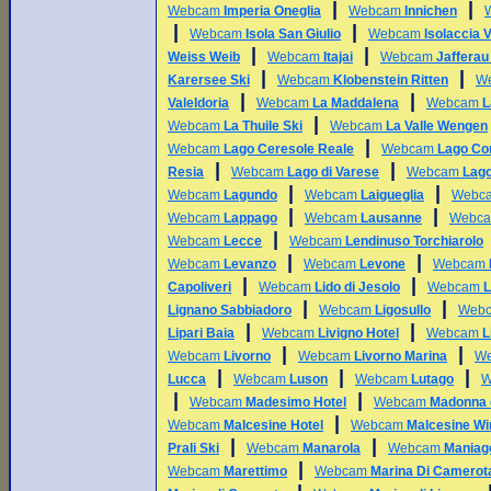
|
|
Webcam
Imperia Oneglia
Webcam
Innichen
|
|
Webcam
Isola San Giulio
Webcam
Isolaccia 
|
|
Weiss Weib
Webcam
Itajai
Webcam
Jafferau
|
|
Karersee Ski
Webcam
Klobenstein Ritten
W
|
|
Valeldoria
Webcam
La Maddalena
Webcam
L
|
Webcam
La Thuile Ski
Webcam
La Valle Wengen
|
Webcam
Lago Ceresole Reale
Webcam
Lago C
|
|
Resia
Webcam
Lago di Varese
Webcam
Lago
|
|
Webcam
Lagundo
Webcam
Laigueglia
Webc
|
|
Webcam
Lappago
Webcam
Lausanne
Webc
|
Webcam
Lecce
Webcam
Lendinuso Torchiarolo
|
|
Webcam
Levanzo
Webcam
Levone
Webcam
|
|
Capoliveri
Webcam
Lido di Jesolo
Webcam
L
|
|
Lignano Sabbiadoro
Webcam
Ligosullo
Web
|
|
Lipari Baia
Webcam
Livigno Hotel
Webcam
L
|
|
Webcam
Livorno
Webcam
Livorno Marina
W
|
|
|
Lucca
Webcam
Luson
Webcam
Lutago
W
|
|
Webcam
Madesimo Hotel
Webcam
Madonna d
|
Webcam
Malcesine Hotel
Webcam
Malcesine Wi
|
|
Prali Ski
Webcam
Manarola
Webcam
Maniag
|
Webcam
Marettimo
Webcam
Marina Di Camerot