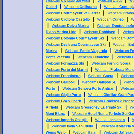
|
|
Webcam
Cividale del Friuli
Webcam
Claut
W
|
|
Colleri
Webcam
Collistano
Webcam
Comegli
|
Webcam
Courmayeur Val Ferret
Webcam
Crave
|
|
Webcam
Crotone Castello
Webcam
Cuneo
W
|
|
Webcam
Deiva Marina
Webcam
Deutschnof
|
|
Diano Marina Lido
Webcam
Dobbiaco
Webc
|
Webcam
Dolonne Courmayeur Ski
Webcam
Dom
|
Webcam
Dzeleuna Courmayeur Ski
Webcam
En
|
|
Marina
Webcam
Fenile Valgerola
Webcam
Fe
|
|
Ponte Vecchio
Webcam
Fiumicino
Webcam
F
|
Webcam
Formazza Ski
Webcam
Forni di Sopra
|
Webcam
Forte dei Marmi
Webcam
Frabosa Mong
|
|
Webcam
Frassinetto
Webcam
Gaeta
Webca
|
|
Webcam
Gallipoli
Webcam
Gallipoli SE
Webc
|
|
Porto
Webcam
Genova Porto Antico
Webca
|
Webcam
Giglio Porto
Webcam
Gimillan Gran Par
|
Webcam
Gozo Gharb
Webcam
Gradisca d Isonz
|
|
Airfield
Webcam
Gressoney La Trinité Ski
W
|
Mont Blanc
Webcam
Hotel Roma Torbole Sul Ga
|
|
Webcam
Imperia Oneglia
Webcam
Innichen
|
|
Webcam
Isola San Giulio
Webcam
Isolaccia 
|
|
Weiss Weib
Webcam
Itajai
Webcam
Jafferau