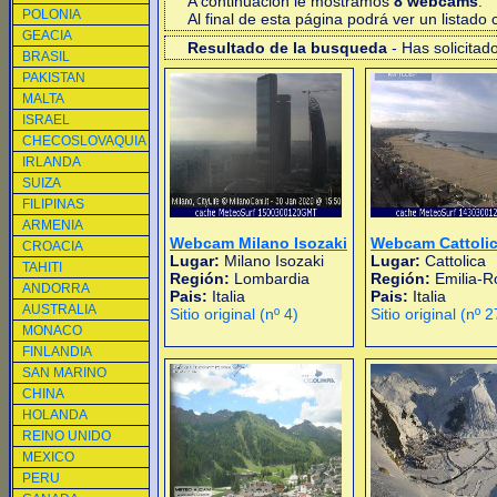
A continuacion le mostramos
8 webcams
.
POLONIA
Al final de esta página podrá ver un listad
GEACIA
Resultado de la busqueda
- Has solicitad
BRASIL
PAKISTAN
MALTA
ISRAEL
CHECOSLOVAQUIA
IRLANDA
SUIZA
FILIPINAS
ARMENIA
Webcam Milano Isozaki
Webcam Cattoli
CROACIA
Lugar:
Milano Isozaki
Lugar:
Cattolica
TAHITI
Región:
Lombardia
Región:
Emilia-
ANDORRA
Pais:
Italia
Pais:
Italia
AUSTRALIA
Sitio original (nº 4)
Sitio original (nº 
MONACO
FINLANDIA
SAN MARINO
CHINA
HOLANDA
REINO UNIDO
MEXICO
PERU