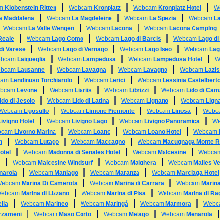
|
|
|
am
Klobenstein Ritten
Webcam
Kronplatz
Webcam
Kronplatz Hotel
W
|
|
|
a Maddalena
Webcam
La Magdeleine
Webcam
La Spezia
Webcam
La
|
|
|
Webcam
La Valle Wengen
Webcam
Lacona
Webcam
Lacona Camping
|
|
|
Reale
Webcam
Lago Como
Webcam
Lago di Barcis
Webcam
Lago di
|
|
|
di Varese
Webcam
Lago di Vernago
Webcam
Lago Iseo
Webcam
Lag
|
|
|
ebcam
Laigueglia
Webcam
Lampedusa
Webcam
Lampedusa Hotel
W
|
|
|
ebcam
Lausanne
Webcam
Lavagna
Webcam
Lavagno
Webcam
Lazis
|
|
cam
Lendinuso Torchiarolo
Webcam
Lerici
Webcam
Lessinia Castelbert
|
|
|
bcam
Levone
Webcam
Liariis
Webcam
Librizzi
Webcam
Lido di Cam
|
|
|
ido di Jesolo
Webcam
Lido di Latina
Webcam
Lignano
Webcam
Lign
|
|
|
Webcam
Ligosullo
Webcam
Limone Piemonte
Webcam
Linosa
Webc
|
|
|
Livigno Hotel
Webcam
Livigno Lago
Webcam
Livigno Panoramica
W
|
|
|
bcam
Livorno Marina
Webcam
Loano
Webcam
Loano Hotel
Webcam
|
|
|
n
Webcam
Lutago
Webcam
Maccagno
Webcam
Macugnaga Monte R
|
|
|
otel
Webcam
Madonna di Senales Hotel
Webcam
Malcesine
Webca
|
|
|
l
Webcam
Malcesine Windsurf
Webcam
Malghera
Webcam
Malles V
|
|
|
narola
Webcam
Maniago
Webcam
Maranza
Webcam
Marciaga Hotel
|
|
Webcam
Marina Di Camerota
Webcam
Marina di Carrara
Webcam
Marina
|
|
Webcam
Marina di Lizzano
Webcam
Marina di Pisa
Webcam
Marina di Ra
|
|
|
|
lla
Webcam
Marineo
Webcam
Maringá
Webcam
Marmora
Webc
|
|
|
rzameni
Webcam
Maso Corto
Webcam
Melago
Webcam
Menarola