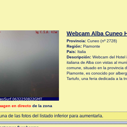
Webcam Alba Cuneo H
Provincia:
Cuneo (nº 2728)
Región:
Piamonte
Pais:
Italia
Descripción:
Webcam del Hotel i 
italiana de Alba con vistas al mu
comune, situado en la provincia 
Piamonte, es conocido por alberg
Tartufo, una feria dedicada a la t
magen en directo
de la zona
na de las fotos del listado inferior para aumentarla.