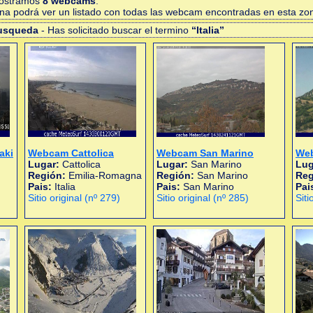
mostramos
8 webcams
.
gina podrá ver un listado con todas las webcam encontradas en esta zo
busqueda
- Has solicitado buscar el termino
“Italia”
aki
Webcam Cattolica
Webcam San Marino
Web
Lugar:
Cattolica
Lugar:
San Marino
Lug
Región:
Emilia-Romagna
Región:
San Marino
Reg
Pais:
Italia
Pais:
San Marino
Pai
Sitio original (nº 279)
Sitio original (nº 285)
Siti