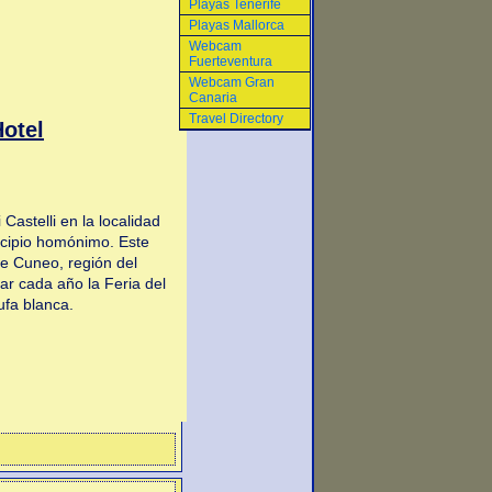
Playas Tenerife
Playas Mallorca
Webcam
Fuerteventura
Webcam Gran
Canaria
Travel Directory
otel
Castelli en la localidad
nicipio homónimo. Este
de Cuneo, región del
ar cada año la Feria del
rufa blanca.