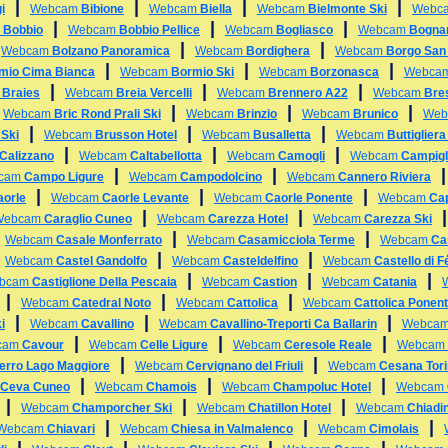
|
|
|
|
i
Webcam
Bibione
Webcam
Biella
Webcam
Bielmonte Ski
Webc
|
|
|
m
Bobbio
Webcam
Bobbio Pellice
Webcam
Bogliasco
Webcam
Bogna
|
|
|
Webcam
Bolzano Panoramica
Webcam
Bordighera
Webcam
Borgo San
|
|
|
mio Cima Bianca
Webcam
Bormio Ski
Webcam
Borzonasca
Webca
|
|
|
m
Braies
Webcam
Breia Vercelli
Webcam
Brennero A22
Webcam
Bre
|
|
|
|
Webcam
Bric Rond Prali Ski
Webcam
Brinzio
Webcam
Brunico
We
|
|
|
 Ski
Webcam
Brusson Hotel
Webcam
Busalletta
Webcam
Buttigliera
|
|
|
Calizzano
Webcam
Caltabellotta
Webcam
Camogli
Webcam
Campigl
|
|
cam
Campo Ligure
Webcam
Campodolcino
Webcam
Cannero Riviera
|
|
|
aorle
Webcam
Caorle Levante
Webcam
Caorle Ponente
Webcam
Cap
|
|
Webcam
Caraglio Cuneo
Webcam
Carezza Hotel
Webcam
Carezza Ski
|
|
|
Webcam
Casale Monferrato
Webcam
Casamicciola Terme
Webcam
Ca
|
|
|
Webcam
Castel Gandolfo
Webcam
Casteldelfino
Webcam
Castello di F
|
|
|
bcam
Castiglione Della Pescaia
Webcam
Castion
Webcam
Catania
|
|
|
Webcam
Catedral Noto
Webcam
Cattolica
Webcam
Cattolica Ponen
|
|
|
i
Webcam
Cavallino
Webcam
Cavallino-Treporti Ca Ballarin
Webca
|
|
|
cam
Cavour
Webcam
Celle Ligure
Webcam
Ceresole Reale
Webcam
|
|
erro Lago Maggiore
Webcam
Cervignano del Friuli
Webcam
Cesana Tor
|
|
|
Ceva Cuneo
Webcam
Chamois
Webcam
Champoluc Hotel
Webcam
|
|
|
Webcam
Champorcher Ski
Webcam
Chatillon Hotel
Webcam
Chiadin
|
|
|
Webcam
Chiavari
Webcam
Chiesa in Valmalenco
Webcam
Cimolais