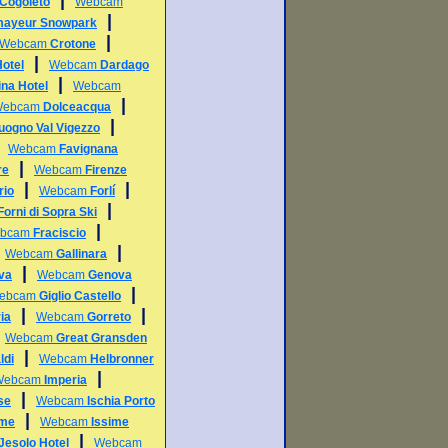
|
Cogoleto
Webcam
|
ayeur Snowpark
|
Webcam
Crotone
|
otel
Webcam
Dardago
|
na Hotel
Webcam
|
Webcam
Dolceacqua
|
uogno Val Vigezzo
|
Webcam
Favignana
|
re
Webcam
Firenze
|
|
rio
Webcam
Forlí
|
Forni di Sopra Ski
|
bcam
Fraciscio
|
|
Webcam
Gallinara
|
va
Webcam
Genova
|
ebcam
Giglio Castello
|
|
ria
Webcam
Gorreto
|
Webcam
Great Gransden
|
ldi
Webcam
Helbronner
|
Webcam
Imperia
|
se
Webcam
Ischia Porto
|
ime
Webcam
Issime
|
Jesolo Hotel
Webcam