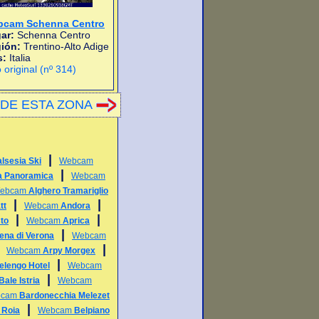
cam Schenna Centro
ar:
Schenna Centro
ión:
Trentino-Alto Adige
s:
Italia
o original (nº 314)
DE ESTA ZONA
|
lsesia Ski
Webcam
|
a Panoramica
Webcam
ebcam
Alghero Tramariglio
|
|
tt
Webcam
Andora
|
|
to
Webcam
Aprica
|
ena di Verona
Webcam
|
|
Webcam
Arpy Morgex
|
elengo Hotel
Webcam
|
Bale Istria
Webcam
bcam
Bardonecchia Melezet
|
 Roia
Webcam
Belpiano