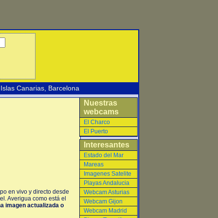
Islas Canarias
,
Barcelona
Nuestras
webcams
El Charco
El Puerto
Interesantes
Estado del Mar
Mareas
Imagenes Satelite
Playas Andalucia
po en vivo y directo desde
Webcam Asturias
el. Averigua como está el
Webcam Gijon
una imagen actualizada o
Webcam Madrid