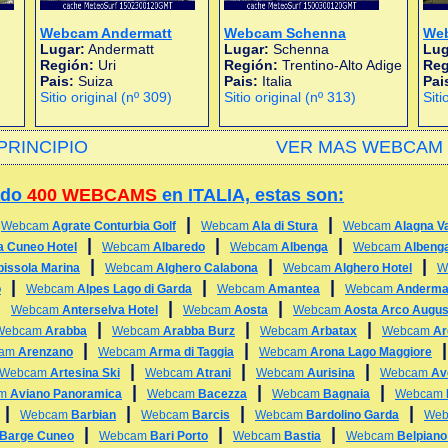
Webcam Andermatt
Webcam Schenna
Web
Lugar:
Andermatt
Lugar:
Schenna
Lug
Región:
Uri
Región:
Trentino-Alto Adige
Reg
Pais:
Suiza
Pais:
Italia
Pai
Sitio original (nº 309)
Sitio original (nº 313)
Siti
PRINCIPIO
VER MAS WEBCAM 
ado
400 WEBCAMS
en ITALIA, estas son:
|
|
|
Webcam
Agrate Conturbia Golf
Webcam
Ala di Stura
Webcam
Alagna Va
|
|
|
a Cuneo Hotel
Webcam
Albaredo
Webcam
Albenga
Webcam
Albeng
|
|
|
bissola Marina
Webcam
Alghero Calabona
Webcam
Alghero Hotel
W
|
|
|
o
Webcam
Alpes Lago di Garda
Webcam
Amantea
Webcam
Anderma
|
|
|
Webcam
Anterselva Hotel
Webcam
Aosta
Webcam
Aosta Arco Augus
|
|
|
Webcam
Arabba
Webcam
Arabba Burz
Webcam
Arbatax
Webcam
Ar
|
|
cam
Arenzano
Webcam
Arma di Taggia
Webcam
Arona Lago Maggiore
|
|
|
Webcam
Artesina Ski
Webcam
Atrani
Webcam
Aurisina
Webcam
Av
|
|
|
am
Aviano Panoramica
Webcam
Bacezza
Webcam
Bagnaia
Webcam
|
|
|
|
Webcam
Barbian
Webcam
Barcis
Webcam
Bardolino Garda
We
|
|
|
Barge Cuneo
Webcam
Bari Porto
Webcam
Bastia
Webcam
Belpiano