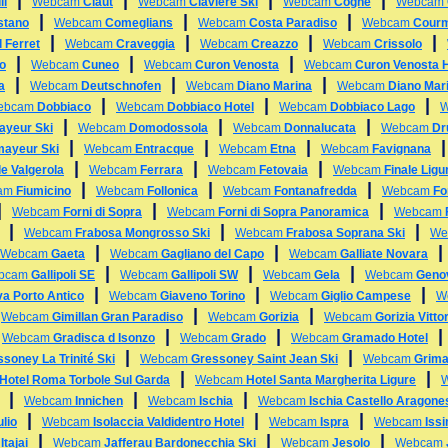
|
|
|
|
li
Webcam
Claut
Webcam
Claviere Ski
Webcam
Cogne
Webcam
|
|
|
istano
Webcam
Comeglians
Webcam
Costa Paradiso
Webcam
Courm
|
|
|
|
 Ferret
Webcam
Craveggia
Webcam
Creazzo
Webcam
Crissolo
|
|
|
o
Webcam
Cuneo
Webcam
Curon Venosta
Webcam
Curon Venosta H
|
|
|
a
Webcam
Deutschnofen
Webcam
Diano Marina
Webcam
Diano Mari
|
|
|
ebcam
Dobbiaco
Webcam
Dobbiaco Hotel
Webcam
Dobbiaco Lago
|
|
|
ayeur Ski
Webcam
Domodossola
Webcam
Donnalucata
Webcam
Dr
|
|
|
mayeur Ski
Webcam
Entracque
Webcam
Etna
Webcam
Favignana
|
|
|
le Valgerola
Webcam
Ferrara
Webcam
Fetovaia
Webcam
Finale Ligu
|
|
|
am
Fiumicino
Webcam
Follonica
Webcam
Fontanafredda
Webcam
Fo
|
|
|
Webcam
Forni di Sopra
Webcam
Forni di Sopra Panoramica
Webcam
|
|
|
Webcam
Frabosa Mongrosso Ski
Webcam
Frabosa Soprana Ski
We
|
|
Webcam
Gaeta
Webcam
Gagliano del Capo
Webcam
Galliate Novara
|
|
|
bcam
Gallipoli SE
Webcam
Gallipoli SW
Webcam
Gela
Webcam
Geno
|
|
|
a Porto Antico
Webcam
Giaveno Torino
Webcam
Giglio Campese
W
|
|
|
Webcam
Gimillan Gran Paradiso
Webcam
Gorizia
Webcam
Gorizia Vitto
|
|
|
Webcam
Gradisca d Isonzo
Webcam
Grado
Webcam
Gramado Hotel
|
|
soney La Trinité Ski
Webcam
Gressoney Saint Jean Ski
Webcam
Grima
|
|
Hotel Roma Torbole Sul Garda
Webcam
Hotel Santa Margherita Ligure
|
|
|
Webcam
Innichen
Webcam
Ischia
Webcam
Ischia Castello Aragone
|
|
|
ulio
Webcam
Isolaccia Valdidentro Hotel
Webcam
Ispra
Webcam
Iss
|
|
|
m
Itajai
Webcam
Jafferau Bardonecchia Ski
Webcam
Jesolo
Webcam