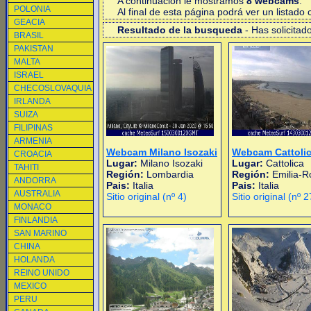
A continuacion le mostramos
8 webcams
.
POLONIA
Al final de esta página podrá ver un listad
GEACIA
Resultado de la busqueda
- Has solicitad
BRASIL
PAKISTAN
MALTA
ISRAEL
CHECOSLOVAQUIA
IRLANDA
SUIZA
FILIPINAS
ARMENIA
Webcam Milano Isozaki
Webcam Cattoli
CROACIA
Lugar:
Milano Isozaki
Lugar:
Cattolica
TAHITI
Región:
Lombardia
Región:
Emilia-
ANDORRA
Pais:
Italia
Pais:
Italia
AUSTRALIA
Sitio original (nº 4)
Sitio original (nº 
MONACO
FINLANDIA
SAN MARINO
CHINA
HOLANDA
REINO UNIDO
MEXICO
PERU