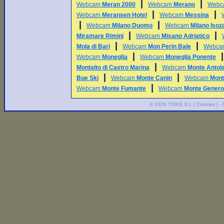
|
|
Webcam
Meran 2000
Webcam
Merano
Web
|
|
Webcam
Meransen Hotel
Webcam
Messina
|
|
Webcam
Milano Duomo
Webcam
Milano Isoz
|
|
Miramare Rimini
Webcam
Misano Adriatico
|
|
Mola di Bari
Webcam
Mon Perin Bale
Webc
|
Webcam
Moneglia
Webcam
Moneglia Ponente
|
Montalto di Castro Marina
Webcam
Monte Antol
|
|
Bue Ski
Webcam
Monte Canin
Webcam
Mont
|
Webcam
Monte Fumante
Webcam
Monte Gener
© 2026
TIVAS S.L
|
Cookies
| -