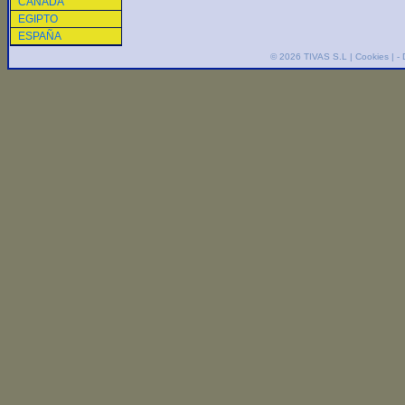
CANADA
EGIPTO
ESPAÑA
© 2026
TIVAS S.L
|
Cookies
| -