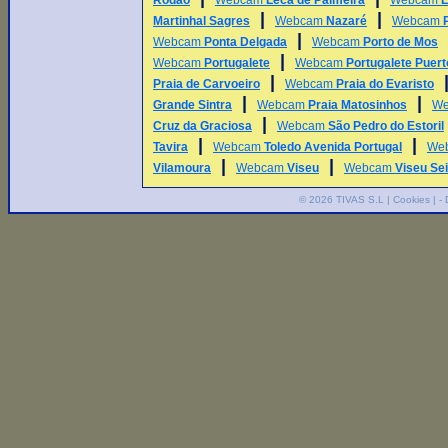
Ródão
Webcam
Leca de Palmeira
Webcam
L
|
|
Martinhal Sagres
Webcam
Nazaré
Webcam
|
Webcam
Ponta Delgada
Webcam
Porto de Mos
|
Webcam
Portugalete
Webcam
Portugalete Puert
|
Praia de Carvoeiro
Webcam
Praia do Evaristo
|
|
Grande Sintra
Webcam
Praia Matosinhos
W
|
Cruz da Graciosa
Webcam
São Pedro do Estoril
|
|
Tavira
Webcam
Toledo Avenida Portugal
We
|
|
Vilamoura
Webcam
Viseu
Webcam
Viseu Se
© 2026
TIVAS S.L
|
Cookies
| -