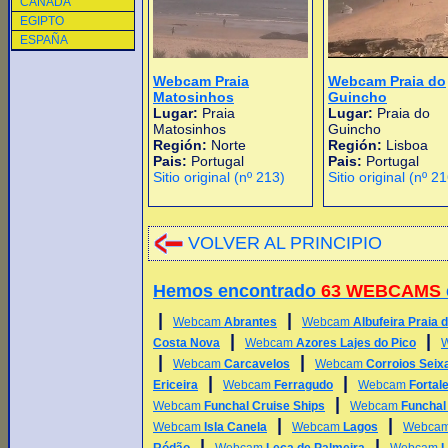
CANADA
EGIPTO
ESPAÑA
Webcam Praia
Webcam Praia do
Matosinhos
Guincho
Lugar:
Praia
Lugar:
Praia do
Matosinhos
Guincho
Región:
Norte
Región:
Lisboa
Pais:
Portugal
Pais:
Portugal
Sitio original (nº 213)
Sitio original (nº 2
VOLVER AL PRINCIPIO
Hemos encontrado
63 WEBCAMS
|
|
Webcam
Abrantes
Webcam
Albufeira Praia 
|
|
Costa Nova
Webcam
Azores Lajes do Pico
|
|
Webcam
Carcavelos
Webcam
Corroios Seix
|
|
Ericeira
Webcam
Ferragudo
Webcam
Fortal
|
Webcam
Funchal Cruise Ships
Webcam
Funchal 
|
|
Webcam
Isla Canela
Webcam
Lagos
Webca
|
|