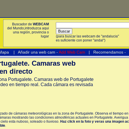
Buscador de
WEBCAM
del Mundo,introduzca aqui
una región, provincia o
lugar
(para buscar las webcam de "andalucia"
es suficiente con poner "andal")
 Mapa
|
Añadir una web cam -
Add Web Cam
|
Recomendamos
-
tugalete. Camaras web
en directo
na Portugalete. Camaras web de Portugalete
ideo en tiempo real. Cada cámara es revisada
izado de cámaras meteorológicas en la zona de Portugalete. Observa el tiempo en 
cámaras mostrando las condiciones atmosféricas actuales en Portugalete. Averigua
 cielo esta nuboso, soleado o lluvioso.
Haz click en la foto y veras una imagen ac
ible
.