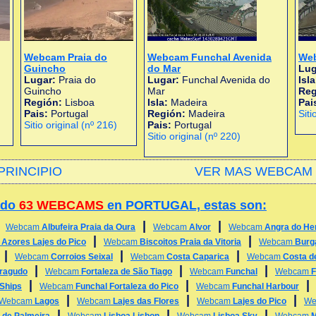
Webcam Praia do
Webcam Funchal Avenida
Web
Guincho
do Mar
Lug
Lugar:
Praia do
Lugar:
Funchal Avenida do
Isl
Guincho
Mar
Reg
Región:
Lisboa
Isla:
Madeira
Pai
Pais:
Portugal
Región:
Madeira
Siti
Sitio original (nº 216)
Pais:
Portugal
Sitio original (nº 220)
PRINCIPIO
VER MAS WEBCAM 
ado
63 WEBCAMS
en PORTUGAL, estas son:
|
|
|
Webcam
Albufeira Praia da Oura
Webcam
Alvor
Webcam
Angra do He
|
|
m
Azores Lajes do Pico
Webcam
Biscoitos Praia da Vitoria
Webcam
Burga
|
|
|
Webcam
Corroios Seixal
Webcam
Costa Caparica
Webcam
Costa d
|
|
|
ragudo
Webcam
Fortaleza de São Tiago
Webcam
Funchal
Webcam
F
|
|
 Ships
Webcam
Funchal Fortaleza do Pico
Webcam
Funchal Harbour
|
|
|
Webcam
Lagos
Webcam
Lajes das Flores
Webcam
Lajes do Pico
We
|
|
|