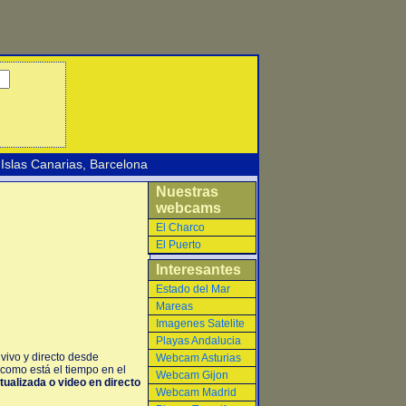
Islas Canarias
,
Barcelona
Nuestras
webcams
El Charco
El Puerto
Interesantes
Estado del Mar
Mareas
Imagenes Satelite
Playas Andalucia
vivo y directo desde
Webcam Asturias
 como está el tiempo en el
Webcam Gijon
tualizada o video en directo
Webcam Madrid