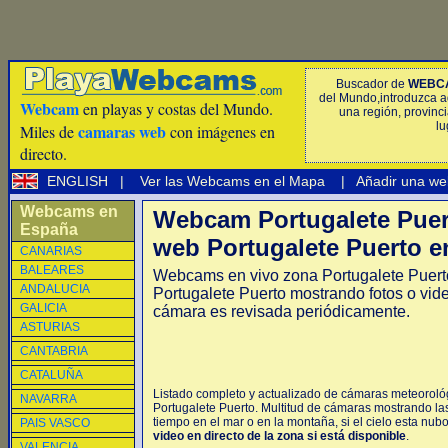
Buscador de
WEBC
del Mundo,introduzca a
Webcam
en playas y costas del Mundo.
una región, provinci
lu
camaras web
Miles de
con imágenes en
directo.
ENGLISH
|
Ver las Webcams en el Mapa
|
Añadir una we
Webcams en
Webcam Portugalete Puer
España
web Portugalete Puerto e
CANARIAS
BALEARES
Webcams en vivo zona Portugalete Puer
ANDALUCIA
Portugalete Puerto mostrando fotos o vid
GALICIA
cámara es revisada periódicamente.
ASTURIAS
CANTABRIA
CATALUÑA
Listado completo y actualizado de cámaras meteorológ
NAVARRA
Portugalete Puerto. Multitud de cámaras mostrando la
tiempo en el mar o en la montaña, si el cielo esta nub
PAIS VASCO
video en directo de la zona si está disponible
.
VALENCIA