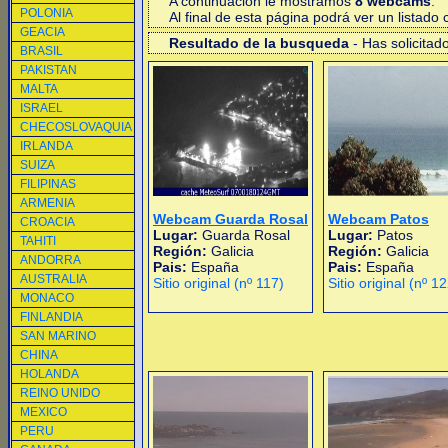
A continuacion le mostramos
8 webcams
.
POLONIA
Al final de esta página podrá ver un listad
GEACIA
Resultado de la busqueda
- Has solicitad
BRASIL
PAKISTAN
MALTA
ISRAEL
CHECOSLOVAQUIA
IRLANDA
SUIZA
FILIPINAS
ARMENIA
Webcam Guarda Rosal
Webcam Patos
CROACIA
Lugar:
Guarda Rosal
Lugar:
Patos
TAHITI
Región:
Galicia
Región:
Galicia
ANDORRA
Pais:
España
Pais:
España
AUSTRALIA
Sitio original (nº 117)
Sitio original (nº 1
MONACO
FINLANDIA
SAN MARINO
CHINA
HOLANDA
REINO UNIDO
MEXICO
PERU