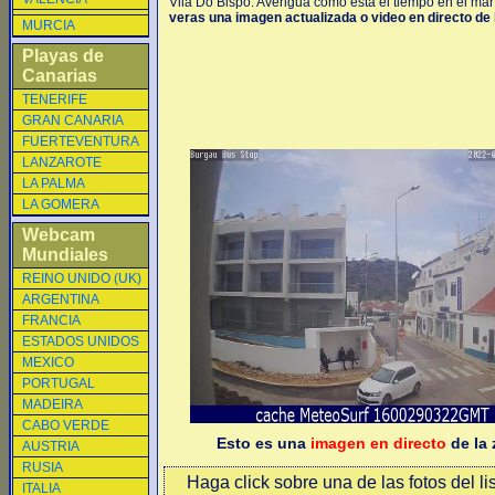
Vila Do Bispo. Averigua como está el tiempo en el mar 
veras una imagen actualizada o video en directo de l
MURCIA
Playas de
Canarias
TENERIFE
GRAN CANARIA
FUERTEVENTURA
LANZAROTE
LA PALMA
LA GOMERA
Webcam
Mundiales
REINO UNIDO (UK)
ARGENTINA
FRANCIA
ESTADOS UNIDOS
MEXICO
PORTUGAL
MADEIRA
CABO VERDE
Esto es una
imagen en directo
de la 
AUSTRIA
RUSIA
Haga click sobre una de las fotos del li
ITALIA