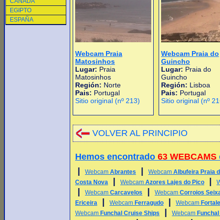
CANADA
EGIPTO
ESPAÑA
Webcam Praia
Webcam Praia do
Matosinhos
Guincho
Lugar:
Praia
Lugar:
Praia do
Matosinhos
Guincho
Región:
Norte
Región:
Lisboa
Pais:
Portugal
Pais:
Portugal
Sitio original (nº 213)
Sitio original (nº 2
VOLVER AL PRINCIPIO
Hemos encontrado
63 WEBCAMS
|
|
Webcam
Abrantes
Webcam
Albufeira Praia 
|
|
Costa Nova
Webcam
Azores Lajes do Pico
|
|
Webcam
Carcavelos
Webcam
Corroios Seix
|
|
Ericeira
Webcam
Ferragudo
Webcam
Fortal
|
Webcam
Funchal Cruise Ships
Webcam
Funchal 