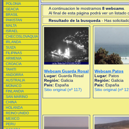
POLONIA
A continuacion le mostramos
8 webcams
.
GEACIA
Al final de esta página podrá ver un listad
BRASIL
PAKISTAN
Resultado de la busqueda
- Has solicitad
MALTA
ISRAEL
CHECOSLOVAQUIA
IRLANDA
SUIZA
FILIPINAS
ARMENIA
CROACIA
TAHITI
Webcam Guarda Rosal
Webcam Patos
ANDORRA
Lugar:
Guarda Rosal
Lugar:
Patos
Región:
Galicia
Región:
Galicia
AUSTRALIA
Pais:
España
Pais:
España
MONACO
Sitio original (nº 117)
Sitio original (nº 1
FINLANDIA
SAN MARINO
CHINA
HOLANDA
REINO UNIDO
MEXICO
PERU