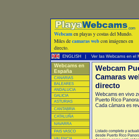
Webcam
en playas y costas del Mundo.
camaras web
Miles de
con imágenes en
directo.
ENGLISH
|
Ver las Webcams en el
Webcams en
Webcam Pue
España
Camaras web
CANARIAS
directo
BALEARES
ANDALUCIA
Webcams en vivo z
GALICIA
Puerto Rico Panoram
ASTURIAS
Cada cámara es rev
CANTABRIA
CATALUÑA
NAVARRA
Listado completo y actual
PAIS VASCO
desde Puerto Rico Panora
VALENCIA