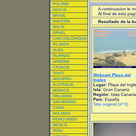
POLONIA
A continuacion le 
GEACIA
Al final de esta pá
BRASIL
PAKISTAN
Resultado de la 
MALTA
ISRAEL
CHECOSLOVAQUIA
IRLANDA
SUIZA
FILIPINAS
ARMENIA
CROACIA
TAHITI
Webcam Playa del
ANDORRA
Ingles
Lugar:
Playa del Ingl
AUSTRALIA
Isla:
Gran Canaria
MONACO
Región:
Islas Canari
FINLANDIA
Pais:
España
SAN MARINO
Sitio original (nº 5)
CHINA
HOLANDA
REINO UNIDO
MEXICO
PERU