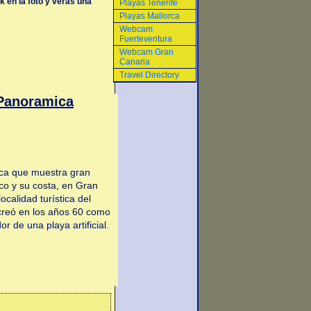
k en la foto y veras una
Playas Tenerife
Playas Mallorca
Webcam
Fuerteventura
Webcam Gran
Canaria
Travel Directory
Panoramica
a que muestra gran
ico y su costa, en Gran
calidad turística del
creó en los años 60 como
r de una playa artificial.