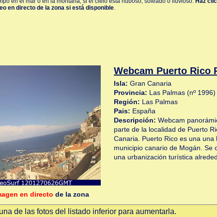
mpo en el mar o en la montaña, si el cielo esta nuboso, soleado o lluvioso.
Haz clic
o en directo de la zona si está disponible
.
Webcam Puerto Rico 
Isla:
Gran Canaria
Provincia:
Las Palmas (nº 1996)
Región:
Las Palmas
Pais:
España
Descripción:
Webcam panorámic
parte de la localidad de Puerto R
Canaria. Puerto Rico es una una lo
municipio canario de Mogán. Se 
una urbanización turística alrededo
magen en directo
de la zona
na de las fotos del listado inferior para aumentarla.