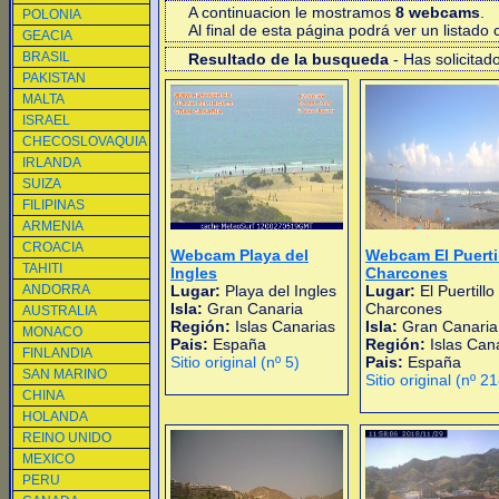
A continuacion le mostramos
8 webcams
.
POLONIA
Al final de esta página podrá ver un listad
GEACIA
BRASIL
Resultado de la busqueda
- Has solicitad
PAKISTAN
MALTA
ISRAEL
CHECOSLOVAQUIA
IRLANDA
SUIZA
FILIPINAS
ARMENIA
CROACIA
Webcam Playa del
Webcam El Puerti
TAHITI
Ingles
Charcones
ANDORRA
Lugar:
Playa del Ingles
Lugar:
El Puertillo
Isla:
Gran Canaria
Charcones
AUSTRALIA
Región:
Islas Canarias
Isla:
Gran Canaria
MONACO
Pais:
España
Región:
Islas Can
FINLANDIA
Sitio original (nº 5)
Pais:
España
SAN MARINO
Sitio original (nº 2
CHINA
HOLANDA
REINO UNIDO
MEXICO
PERU