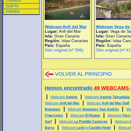
CANADA
EGIPTO
ESPAÑA
Webcam Anfi del Mar
Webcam Vega de 
Lugar:
Anfi del Mar
Lugar:
Vega de S
Isla:
Gran Canaria
Isla:
Gran Canaria
Región:
Islas Canarias
Región:
Islas Can
Pais:
España
Pais:
España
Sitio original (nº 396)
Sitio original (nº 4
VOLVER AL PRINCIPIO
Hemos encontrado
49 WEBCAMS
|
|
Webcam
Agaete
Webcam
Agaete Tamadaba
|
Webcam
Anfi del Mar
Webcam
Anfi del Mar Golf
|
|
Boquines
Webcam
Boquines San Andrés
W
|
|
Charcones
Webcam
El Roque
Webcam
Faro
|
|
Surf
Webcam
La Puntilla Canteras
Webcam
|
|
Barra
Webcam
León y Castillo Hotel
Webca