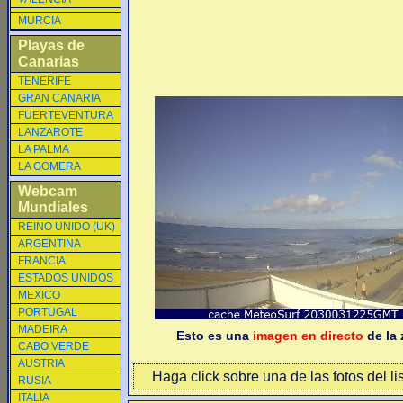
MURCIA
Playas de
Canarias
TENERIFE
GRAN CANARIA
FUERTEVENTURA
LANZAROTE
LA PALMA
LA GOMERA
Webcam
Mundiales
REINO UNIDO (UK)
ARGENTINA
FRANCIA
ESTADOS UNIDOS
MEXICO
PORTUGAL
MADEIRA
Esto es una
imagen en directo
de la 
CABO VERDE
AUSTRIA
Haga click sobre una de las fotos del li
RUSIA
ITALIA