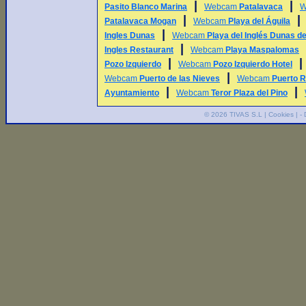
|
|
Pasito Blanco Marina
Webcam
Patalavaca
W
|
Patalavaca Mogan
Webcam
Playa del Águila
|
Ingles Dunas
Webcam
Playa del Inglés Dunas 
|
Ingles Restaurant
Webcam
Playa Maspalomas
|
Pozo Izquierdo
Webcam
Pozo Izquierdo Hotel
|
Webcam
Puerto de las Nieves
Webcam
Puerto R
|
|
Ayuntamiento
Webcam
Teror Plaza del Pino
© 2026
TIVAS S.L
|
Cookies
| -