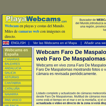
Buscador de
WEBC
del Mundo,introduzca a
Webcam
en playas y costas del Mundo.
una región, provinci
lu
camaras web
Miles de
con imágenes en
directo.
ENGLISH
|
Ver las Webcams en el Mapa
|
Añadir una we
Webcams en
Webcam Faro De Maspal
España
web Faro De Maspalomas 
CANARIAS
BALEARES
Webcams en vivo zona Faro De Maspal
ANDALUCIA
Faro De Maspalomas mostrando fotos o v
GALICIA
cámara es revisada periódicamente.
ASTURIAS
CANTABRIA
CATALUÑA
Listado completo y actualizado de cámaras meteoroló
NAVARRA
desde Faro De Maspalomas. Multitud de cámaras most
como está el tiempo en el mar o en la montaña, si el c
PAIS VASCO
actualizada o video en directo de la zona si está dis
VALENCIA