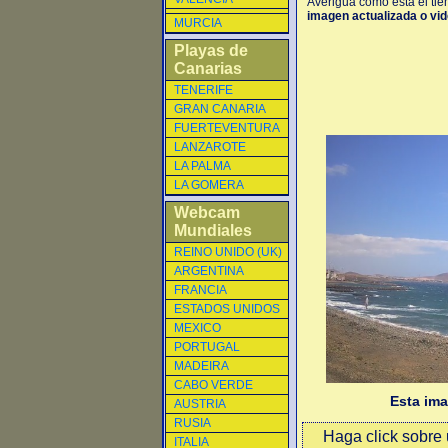
Averigua como está el tie
imagen actualizada o vide
MURCIA
Playas de
Canarias
TENERIFE
GRAN CANARIA
FUERTEVENTURA
LANZAROTE
LA PALMA
LA GOMERA
Webcam
Mundiales
REINO UNIDO (UK)
ARGENTINA
FRANCIA
ESTADOS UNIDOS
MEXICO
PORTUGAL
MADEIRA
CABO VERDE
Esta im
AUSTRIA
RUSIA
Haga click sobre u
ITALIA