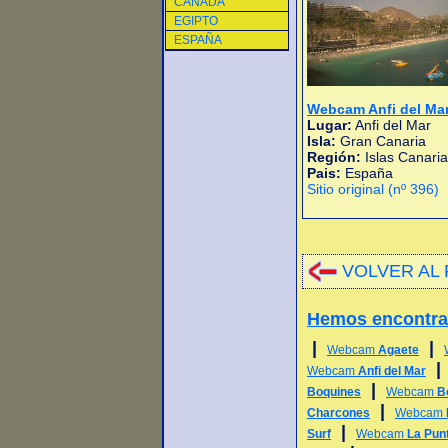
CANADA
EGIPTO
ESPAÑA
Webcam Anfi del Ma
Lugar:
Anfi del Mar
Isla:
Gran Canaria
Región:
Islas Canari
Pais:
España
Sitio original (nº 396)
VOLVER AL 
Hemos encontr
|
|
Webcam
Agaete
Webcam
Anfi del Mar
|
Boquines
Webcam
B
|
Charcones
Webcam
|
Surf
Webcam
La Punt