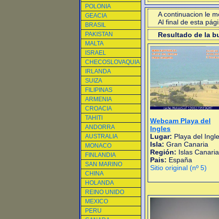
POLONIA
A continuacion le 
GEACIA
Al final de esta pá
BRASIL
PAKISTAN
Resultado de la 
MALTA
ISRAEL
CHECOSLOVAQUIA
IRLANDA
SUIZA
FILIPINAS
ARMENIA
CROACIA
TAHITI
Webcam Playa del
ANDORRA
Ingles
Lugar:
Playa del Ingl
AUSTRALIA
Isla:
Gran Canaria
MONACO
Región:
Islas Canari
FINLANDIA
Pais:
España
SAN MARINO
Sitio original (nº 5)
CHINA
HOLANDA
REINO UNIDO
MEXICO
PERU