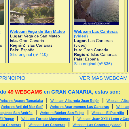
r
Webcam Vega de San Mateo
Webcam Las Canteras
Lugar:
Vega de San Mateo
(video)
Isla:
Gran Canaria
Lugar:
Las Canteras
as
Región:
Islas Canarias
(video)
Pais:
España
Isla:
Gran Canaria
Sitio original (nº 410)
Región:
Islas Canarias
Pais:
España
Sitio original (nº 536)
PRINCIPIO
VER MAS WEBCAM 
ado
49 WEBCAMS
en GRAN CANARIA, estas son:
|
|
Webcam
Agaete Tamadaba
Webcam
Albareda Juan Rejón
Webcam
Alba
|
|
|
Webcam
Anfi del Mar Golf
Webcam
Apartmentos Las Canteras
Webca
|
|
oquines San Andrés
Webcam
Búnker San Felipe
Webcam
El Puertillo
|
|
El Roque
Webcam
Faro de Maspalomas
Webcam
Juan XXIII / León y Cast
|
|
|
illa Canteras
Webcam
Las Canteras
Webcam
Las Canteras (video)