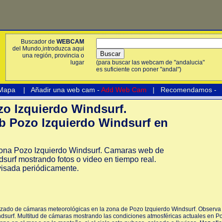
Buscador de
WEBCAM
del Mundo,introduzca aqui
una región, provincia o
lugar
(para buscar las webcam de "andalucia"
es suficiente con poner "andal")
 Mapa
|
Añadir una web cam -
Add Web Cam
|
Recomendamos
-
 Izquierdo Windsurf.
 Pozo Izquierdo Windsurf en
ona Pozo Izquierdo Windsurf. Camaras web de
surf mostrando fotos o video en tiempo real.
isada periódicamente.
izado de cámaras meteorológicas en la zona de Pozo Izquierdo Windsurf. Observa e
dsurf. Multitud de cámaras mostrando las condiciones atmosféricas actuales en Po