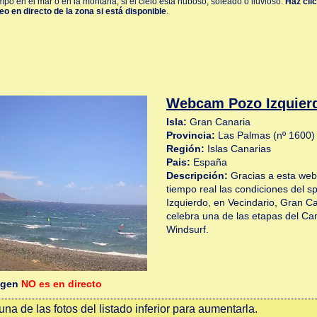
mpo en el mar o en la montaña, si el cielo esta nuboso, soleado o lluvioso.
Haz clic
o en directo de la zona si está disponible
.
Webcam Pozo Izquier
Isla:
Gran Canaria
Provincia:
Las Palmas (nº 1600)
Región:
Islas Canarias
Pais:
España
Descripción:
Gracias a esta we
tiempo real las condiciones del 
Izquierdo, en Vecindario, Gran C
celebra una de las etapas del C
Windsurf.
agen
NO es en directo
na de las fotos del listado inferior para aumentarla.