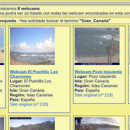
mostramos
8 webcams
.
gina podrá ver un listado con todas las webcam encontradas en esta zo
busqueda
- Has solicitado buscar el termino
“Gran_Canaria”
Webcam El Puertillo Los
Webcam Pozo Izquierdo
Charcones
Lugar:
Pozo Izquierdo
es
Lugar:
El Puertillo Los
Isla:
Gran Canaria
Charcones
Región:
Islas Canarias
as
Isla:
Gran Canaria
Pais:
España
Región:
Islas Canarias
Sitio original (nº 219)
Pais:
España
Sitio original (nº 218)