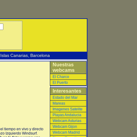
Islas Canarias
,
Barcelona
Nuestras
webcams
El Charco
El Puerto
Interesantes
Estado del Mar
Mareas
Imagenes Satelite
Playas Andalucia
Webcam Asturias
Webcam Gijon
l tiempo en vivo y directo
Webcam Madrid
zo Izquierdo Windsurf.