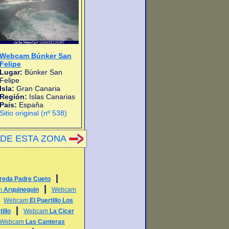
Webcam Búnker San
Felipe
Lugar:
Búnker San
Felipe
Isla:
Gran Canaria
Región:
Islas Canarias
Pais:
España
Sitio original (nº 538)
DE ESTA ZONA
|
reda Padre Cueto
|
m
Arguineguin
Webcam
|
Webcam
El Puertillo Los
|
illo
Webcam
La Cicer
Webcam
Las Canteras