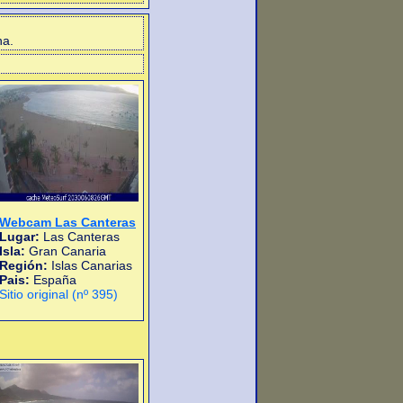
na.
Webcam Las Canteras
Lugar:
Las Canteras
Isla:
Gran Canaria
Región:
Islas Canarias
Pais:
España
Sitio original (nº 395)