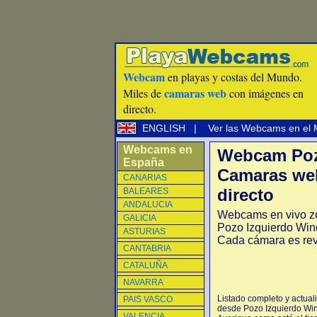
Webcam
en playas y costas del Mundo.
camaras web
Miles de
con imágenes en
directo.
ENGLISH
|
Ver las Webcams en el
Webcams en
Webcam Pozo
España
Camaras web
CANARIAS
directo
BALEARES
ANDALUCIA
Webcams en vivo z
GALICIA
Pozo Izquierdo Wind
ASTURIAS
Cada cámara es rev
CANTABRIA
CATALUÑA
NAVARRA
Listado completo y actual
PAIS VASCO
desde Pozo Izquierdo Win
VALENCIA