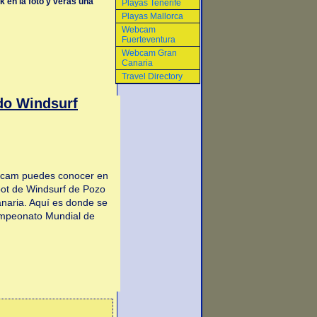
k en la foto y veras una
Playas Tenerife
Playas Mallorca
Webcam
Fuerteventura
Webcam Gran
Canaria
Travel Directory
do Windsurf
bcam puedes conocer en
spot de Windsurf de Pozo
anaria. Aquí es donde se
ampeonato Mundial de