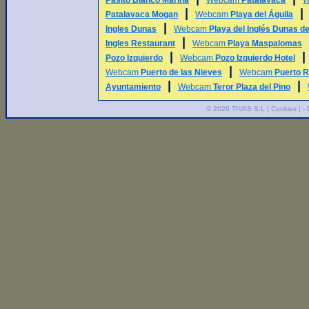
Pasito Blanco Marina
Webcam
Patalavaca
W
|
Patalavaca Mogan
Webcam
Playa del Águila
|
Ingles Dunas
Webcam
Playa del Inglés Dunas 
|
Ingles Restaurant
Webcam
Playa Maspalomas
|
Pozo Izquierdo
Webcam
Pozo Izquierdo Hotel
|
Webcam
Puerto de las Nieves
Webcam
Puerto R
|
|
Ayuntamiento
Webcam
Teror Plaza del Pino
© 2026
TIVAS S.L
|
Cookies
| -