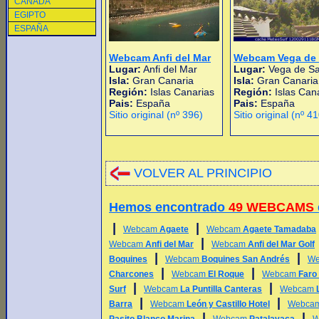
CANADA
EGIPTO
ESPAÑA
Webcam Anfi del Mar
Webcam Vega de 
Lugar:
Anfi del Mar
Lugar:
Vega de S
Isla:
Gran Canaria
Isla:
Gran Canaria
Región:
Islas Canarias
Región:
Islas Can
Pais:
España
Pais:
España
Sitio original (nº 396)
Sitio original (nº 4
VOLVER AL PRINCIPIO
Hemos encontrado
49 WEBCAMS
|
|
Webcam
Agaete
Webcam
Agaete Tamadaba
|
Webcam
Anfi del Mar
Webcam
Anfi del Mar Golf
|
|
Boquines
Webcam
Boquines San Andrés
W
|
|
Charcones
Webcam
El Roque
Webcam
Faro
|
|
Surf
Webcam
La Puntilla Canteras
Webcam
|
|
Barra
Webcam
León y Castillo Hotel
Webca
|
|