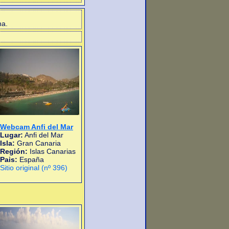
na.
Webcam Anfi del Mar
Lugar:
Anfi del Mar
Isla:
Gran Canaria
Región:
Islas Canarias
Pais:
España
Sitio original (nº 396)