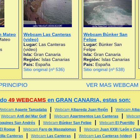
n Mateo
Webcam Las Canteras
Webcam Búnker San
Mateo
(video)
Felipe
Lugar:
Las Canteras
Lugar:
Búnker San
as
(video)
Felipe
Isla:
Gran Canaria
Isla:
Gran Canaria
Región:
Islas Canarias
Región:
Islas Canarias
Pais:
España
Pais:
España
Sitio original (nº 536)
Sitio original (nº 538)
PRINCIPIO
VER MAS WEBCAM 
ado
49 WEBCAMS
en GRAN CANARIA, estas son:
|
|
Webcam
Agaete Tamadaba
Webcam
Albareda Juan Rejón
Webcam
Alba
|
|
|
Webcam
Anfi del Mar Golf
Webcam
Apartmentos Las Canteras
Webca
|
|
oquines San Andrés
Webcam
Búnker San Felipe
Webcam
El Puertillo
|
|
El Roque
Webcam
Faro de Maspalomas
Webcam
Juan XXIII / León y Cast
|
|
|
illa Canteras
Webcam
Las Canteras
Webcam
Las Canteras (video)