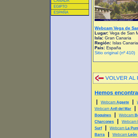
CANADA
EGIPTO
ESPAÑA
Webcam Vega de Sa
Lugar:
Vega de San 
Isla:
Gran Canaria
Región:
Islas Canari
Pais:
España
Sitio original (nº 410)
VOLVER AL 
Hemos encontr
|
|
Webcam
Agaete
Webcam
Anfi del Mar
|
Boquines
Webcam
B
|
Charcones
Webcam
|
Surf
Webcam
La Punt
|
Barra
Webcam
León 