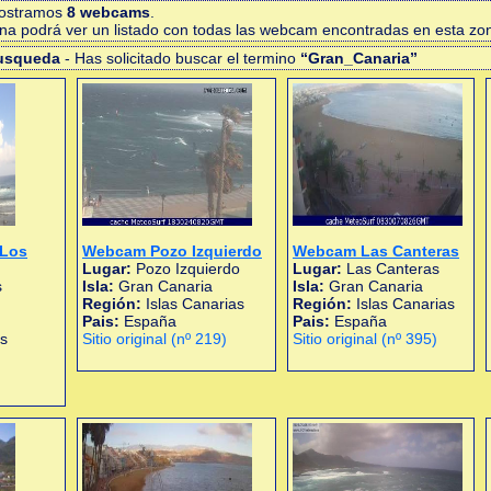
mostramos
8 webcams
.
gina podrá ver un listado con todas las webcam encontradas en esta zo
busqueda
- Has solicitado buscar el termino
“Gran_Canaria”
 Los
Webcam Pozo Izquierdo
Webcam Las Canteras
Lugar:
Pozo Izquierdo
Lugar:
Las Canteras
s
Isla:
Gran Canaria
Isla:
Gran Canaria
Región:
Islas Canarias
Región:
Islas Canarias
Pais:
España
Pais:
España
as
Sitio original (nº 219)
Sitio original (nº 395)