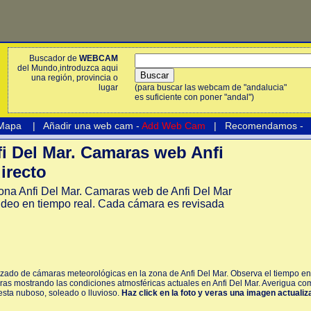
Buscador de
WEBCAM
del Mundo,introduzca aqui
una región, provincia o
lugar
(para buscar las webcam de "andalucia"
es suficiente con poner "andal")
 Mapa
|
Añadir una web cam -
Add Web Cam
|
Recomendamos
-
 Del Mar. Camaras web Anfi
irecto
na Anfi Del Mar. Camaras web de Anfi Del Mar
ideo en tiempo real. Cada cámara es revisada
izado de cámaras meteorológicas en la zona de Anfi Del Mar. Observa el tiempo en 
ras mostrando las condiciones atmosféricas actuales en Anfi Del Mar. Averigua com
 esta nuboso, soleado o lluvioso.
Haz click en la foto y veras una imagen actualiz