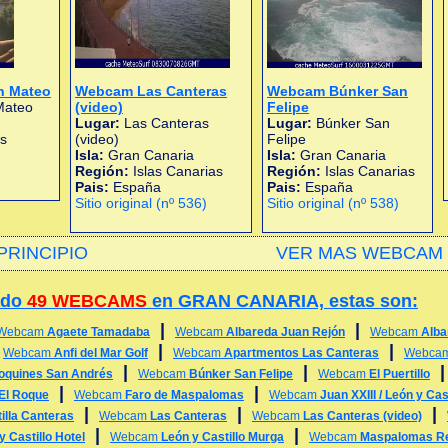
n Mateo
Webcam Las Canteras
Webcam Búnker San
Mateo
(video)
Felipe
Lugar:
Las Canteras
Lugar:
Búnker San
as
(video)
Felipe
Isla:
Gran Canaria
Isla:
Gran Canaria
Región:
Islas Canarias
Región:
Islas Canarias
Pais:
España
Pais:
España
Sitio original (nº 536)
Sitio original (nº 538)
PRINCIPIO
VER MAS WEBCAM 
ado
49 WEBCAMS
en GRAN CANARIA, estas son:
|
|
Webcam
Agaete Tamadaba
Webcam
Albareda Juan Rejón
Webcam
Alba
|
|
|
Webcam
Anfi del Mar Golf
Webcam
Apartmentos Las Canteras
Webca
|
|
oquines San Andrés
Webcam
Búnker San Felipe
Webcam
El Puertillo
|
|
El Roque
Webcam
Faro de Maspalomas
Webcam
Juan XXIII / León y Cast
|
|
|
illa Canteras
Webcam
Las Canteras
Webcam
Las Canteras (video)
|
|
y Castillo Hotel
Webcam
León y Castillo Murga
Webcam
Maspalomas Re