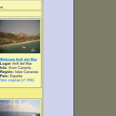
na.
Webcam Anfi del Mar
Lugar:
Anfi del Mar
Isla:
Gran Canaria
Región:
Islas Canarias
Pais:
España
Sitio original (nº 396)