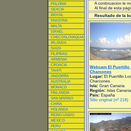
A continuacion le 
POLONIA
Al final de esta pá
GEACIA
BRASIL
Resultado de la 
PAKISTAN
MALTA
ISRAEL
CHECOSLOVAQUIA
IRLANDA
SUIZA
FILIPINAS
ARMENIA
CROACIA
Webcam El Puertillo
TAHITI
Charcones
ANDORRA
Lugar:
El Puertillo Lo
Charcones
AUSTRALIA
Isla:
Gran Canaria
MONACO
Región:
Islas Canari
FINLANDIA
Pais:
España
SAN MARINO
Sitio original (nº 218)
CHINA
HOLANDA
REINO UNIDO
MEXICO
PERU