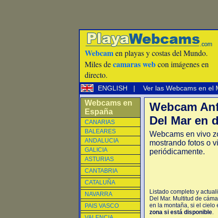
Webcam
en playas y costas del Mundo.
camaras web
Miles de
con imágenes en
directo.
ENGLISH
|
Ver las Webcams en el
Webcams en
Webcam Anfi
España
Del Mar en d
CANARIAS
BALEARES
Webcams en vivo zo
ANDALUCIA
mostrando fotos o v
GALICIA
periódicamente.
ASTURIAS
CANTABRIA
CATALUÑA
Listado completo y actual
NAVARRA
Del Mar. Multitud de cáma
en la montaña, si el cielo
PAIS VASCO
zona si está disponible
.
VALENCIA