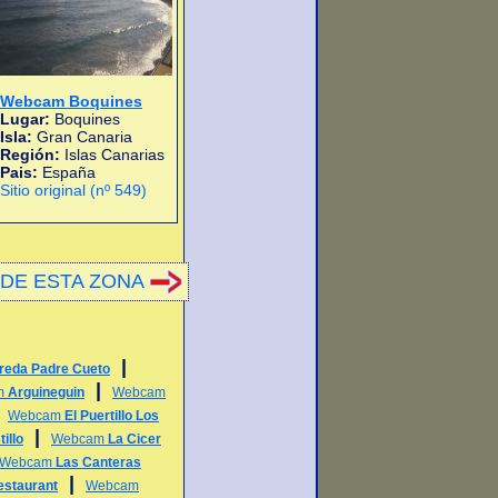
Webcam Boquines
Lugar:
Boquines
Isla:
Gran Canaria
Región:
Islas Canarias
Pais:
España
Sitio original (nº 549)
DE ESTA ZONA
|
reda Padre Cueto
|
m
Arguineguin
Webcam
|
Webcam
El Puertillo Los
|
illo
Webcam
La Cicer
Webcam
Las Canteras
|
staurant
Webcam