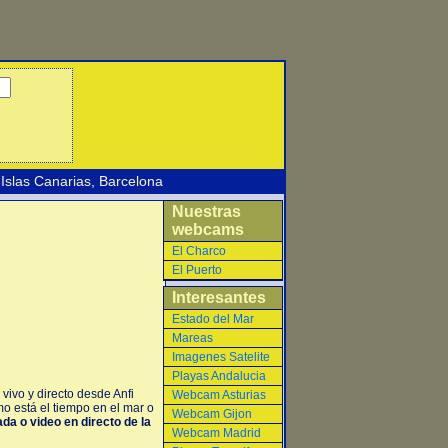
Islas Canarias
,
Barcelona
Nuestras
webcams
El Charco
El Puerto
Interesantes
Estado del Mar
Mareas
Imagenes Satelite
Playas Andalucia
vivo y directo desde Anfi
Webcam Asturias
o está el tiempo en el mar o
Webcam Gijon
ada o video en directo de la
Webcam Madrid