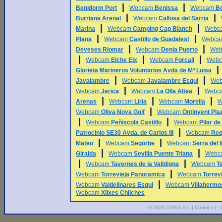
|
|
Benidorm Port
Webcam
Benissa
Webcam
Bo
|
|
Burriana Arenal
Webcam
Callosa del Sarria
|
|
Marina
Webcam
Camping Cap Blanch
Webc
|
|
Plana
Webcam
Castillo de Guadalest
Webc
|
|
Deveses Riomar
Webcam
Denia Puerto
We
|
|
|
Webcam
Elche Elx
Webcam
Forcall
Web
Glorieta Marineros Voluntarios Avda de Mª Luisa
|
|
Javalambre
Webcam
Javalambre Esqui
We
|
|
Webcam
Jerica
Webcam
La Olla Altea
Webc
|
|
|
Arenas
Webcam
Liria
Webcam
Morella
W
|
Webcam
Oliva Nova Golf
Webcam
Ontinyent Pla
|
|
Webcam
Peñiscola Castillo
Webcam
Pilar de
|
Patrocinio SE30 Avda. de Carlos III
Webcam
Req
|
|
Mateo
Webcam
Segorbe
Webcam
Serra del
|
|
Giralda
Webcam
Sevilla Puente Triana
Webc
|
|
Webcam
Tavernes de la Valldigna
Webcam
T
|
Webcam
Torrevieja Panoramica
Webcam
Torrev
|
Webcam
Valdelinares Esqui
Webcam
Villahermo
Webcam
Xilxes Chilches
© 2026
TIVAS S.L
|
Cookies
| -