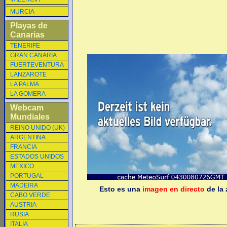
MURCIA
Playas de
Canarias
TENERIFE
GRAN CANARIA
FUERTEVENTURA
LANZAROTE
LA PALMA
LA GOMERA
Webcam
Mundiales
REINO UNIDO (UK)
ARGENTINA
FRANCIA
ESTADOS UNIDOS
MEXICO
PORTUGAL
MADEIRA
Esto es una
imagen en directo
de la 
CABO VERDE
AUSTRIA
RUSIA
ITALIA