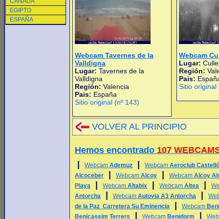
CANADA
EGIPTO
ESPAÑA
Webcam Tavernes de la
Webcam Cul
Valldigna
Lugar:
Culle
Lugar:
Tavernes de la
Región:
Val
Valldigna
Pais:
Españ
Región:
Valencia
Sitio original
Pais:
España
Sitio original (nº 143)
VOLVER AL PRINCIPIO
Hemos encontrado
107 WEBCAM
|
|
Webcam
Ademuz
Webcam
Aeroclub Castell
|
|
Alcoceber
Webcam
Alcoy
Webcam
Alcoy Al
|
|
|
Playa
Webcam
Altabix
Webcam
Altea
W
|
|
Antorcha
Webcam
Autovia A3 Antorcha
We
|
de la Paz Carretera Su Eminencia
Webcam
Beni
|
|
Benicassim Terrers
Webcam
Benidorm
We