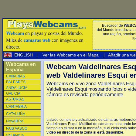
Buscador de
WEBC
del Mundo,introduzca a
Webcam
en playas y costas del Mundo.
una región, provinci
lu
camaras web
Miles de
con imágenes en
directo.
ENGLISH
|
Ver las Webcams en el Mapa
|
Añadir una we
Webcams en
Webcam Valdelinares Esq
España
web Valdelinares Esqui en
CANARIAS
BALEARES
Webcams en vivo zona Valdelinares Esq
ANDALUCIA
Valdelinares Esqui mostrando fotos o vid
GALICIA
cámara es revisada periódicamente.
ASTURIAS
CANTABRIA
CATALUÑA
Listado completo y actualizado de cámaras meteorológ
NAVARRA
Valdelinares Esqui. Multitud de cámaras mostrando la
tiempo en el mar o en la montaña, si el cielo esta nub
PAIS VASCO
video en directo de la zona si está disponible
.
VALENCIA