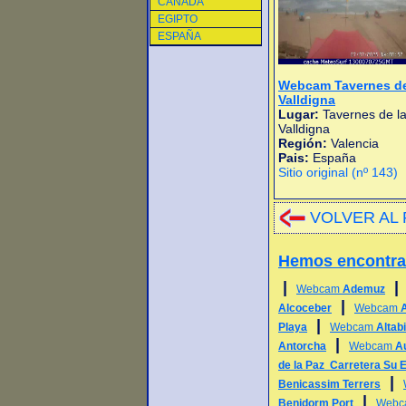
CANADA
EGIPTO
ESPAÑA
Webcam Tavernes de
Valldigna
Lugar:
Tavernes de l
Valldigna
Región:
Valencia
Pais:
España
Sitio original (nº 143)
VOLVER AL 
Hemos encontr
|
Webcam
Ademuz
|
Alcoceber
Webcam
|
Playa
Webcam
Altab
|
Antorcha
Webcam
A
de la Paz Carretera Su 
|
Benicassim Terrers
|
Benidorm Port
Web