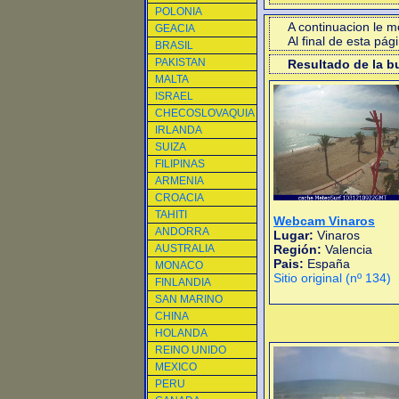
POLONIA
A continuacion le 
GEACIA
Al final de esta pá
BRASIL
PAKISTAN
Resultado de la 
MALTA
ISRAEL
CHECOSLOVAQUIA
IRLANDA
SUIZA
FILIPINAS
ARMENIA
CROACIA
TAHITI
Webcam Vinaros
ANDORRA
Lugar:
Vinaros
AUSTRALIA
Región:
Valencia
Pais:
España
MONACO
Sitio original (nº 134)
FINLANDIA
SAN MARINO
CHINA
HOLANDA
REINO UNIDO
MEXICO
PERU