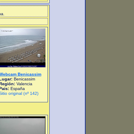
na.
Webcam Benicassim
Lugar:
Benicassim
Región:
Valencia
Pais:
España
Sitio original (nº 142)